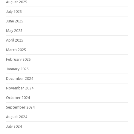
August 2025
July 2025
June 2025
May 2025
April 2025
March 2025
February 2025
January 2025
December 2024
November 2024
October 2024
September 2024
August 2024
July 2024