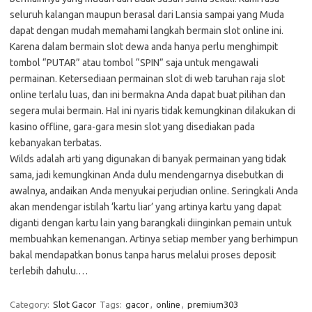
seluruh kalangan maupun berasal dari Lansia sampai yang Muda
dapat dengan mudah memahami langkah bermain slot online ini.
Karena dalam bermain slot dewa anda hanya perlu menghimpit
tombol “PUTAR” atau tombol “SPIN” saja untuk mengawali
permainan. Ketersediaan permainan slot di web taruhan raja slot
online terlalu luas, dan ini bermakna Anda dapat buat pilihan dan
segera mulai bermain. Hal ini nyaris tidak kemungkinan dilakukan di
kasino offline, gara-gara mesin slot yang disediakan pada
kebanyakan terbatas.
Wilds adalah arti yang digunakan di banyak permainan yang tidak
sama, jadi kemungkinan Anda dulu mendengarnya disebutkan di
awalnya, andaikan Anda menyukai perjudian online. Seringkali Anda
akan mendengar istilah ‘kartu liar’ yang artinya kartu yang dapat
diganti dengan kartu lain yang barangkali diinginkan pemain untuk
membuahkan kemenangan. Artinya setiap member yang berhimpun
bakal mendapatkan bonus tanpa harus melalui proses deposit
terlebih dahulu.…
Category:
Slot Gacor
Tags:
gacor
,
online
,
premium303