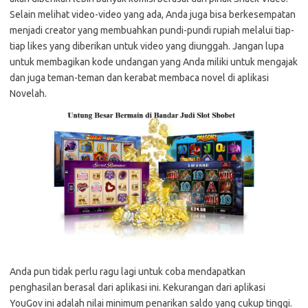
Selain melihat video-video yang ada, Anda juga bisa berkesempatan
menjadi creator yang membuahkan pundi-pundi rupiah melalui tiap-
tiap likes yang diberikan untuk video yang diunggah. Jangan lupa
untuk membagikan kode undangan yang Anda miliki untuk mengajak
dan juga teman-teman dan kerabat membaca novel di aplikasi
Novelah.
Anda pun tidak perlu ragu lagi untuk coba mendapatkan
penghasilan berasal dari aplikasi ini. Kekurangan dari aplikasi
YouGov ini adalah nilai minimum penarikan saldo yang cukup tinggi.