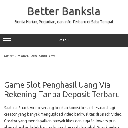
Skip
to
Better Banksla
content
Berita Harian, Perjudian, dan Info Terbaru di Satu Tempat
Menu
MONTHLY ARCHIVES:
APRIL 2022
Game Slot Penghasil Uang Via
Rekening Tanpa Deposit Terbaru
Saat ini, Snack Video sedang berikan komisi besar-besaran bagi
creator yang banyak mengupload video berkwalitas di Snack Video.
Creator yang mendapatkan banyak likes dan juga followers pun
akan diberikan lebih banyak komisi berasal dari pihak Snack Video.