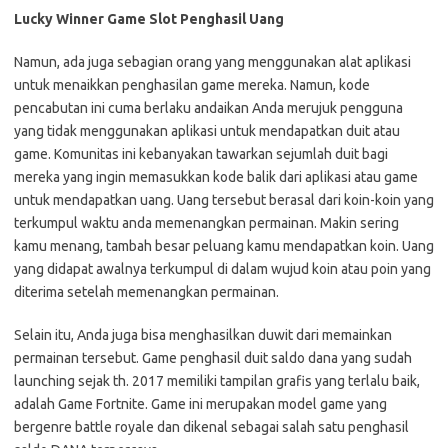
Lucky Winner Game Slot Penghasil Uang
Namun, ada juga sebagian orang yang menggunakan alat aplikasi
untuk menaikkan penghasilan game mereka. Namun, kode
pencabutan ini cuma berlaku andaikan Anda merujuk pengguna
yang tidak menggunakan aplikasi untuk mendapatkan duit atau
game. Komunitas ini kebanyakan tawarkan sejumlah duit bagi
mereka yang ingin memasukkan kode balik dari aplikasi atau game
untuk mendapatkan uang. Uang tersebut berasal dari koin-koin yang
terkumpul waktu anda memenangkan permainan. Makin sering
kamu menang, tambah besar peluang kamu mendapatkan koin. Uang
yang didapat awalnya terkumpul di dalam wujud koin atau poin yang
diterima setelah memenangkan permainan.
Selain itu, Anda juga bisa menghasilkan duwit dari memainkan
permainan tersebut. Game penghasil duit saldo dana yang sudah
launching sejak th. 2017 memiliki tampilan grafis yang terlalu baik,
adalah Game Fortnite. Game ini merupakan model game yang
bergenre battle royale dan dikenal sebagai salah satu penghasil