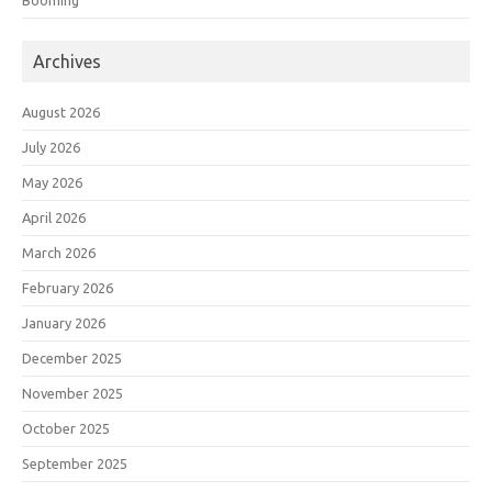
Booming
Archives
August 2026
July 2026
May 2026
April 2026
March 2026
February 2026
January 2026
December 2025
November 2025
October 2025
September 2025