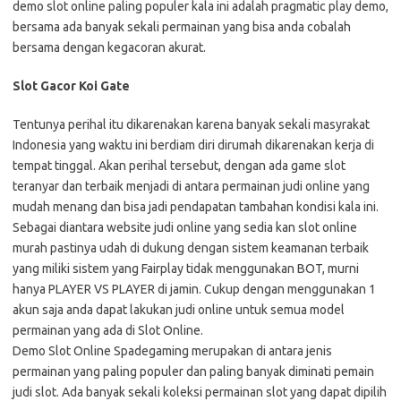
demo slot online paling populer kala ini adalah pragmatic play demo,
bersama ada banyak sekali permainan yang bisa anda cobalah
bersama dengan kegacoran akurat.
Slot Gacor Koi Gate
Tentunya perihal itu dikarenakan karena banyak sekali masyrakat
Indonesia yang waktu ini berdiam diri dirumah dikarenakan kerja di
tempat tinggal. Akan perihal tersebut, dengan ada game slot
teranyar dan terbaik menjadi di antara permainan judi online yang
mudah menang dan bisa jadi pendapatan tambahan kondisi kala ini.
Sebagai diantara website judi online yang sedia kan slot online
murah pastinya udah di dukung dengan sistem keamanan terbaik
yang miliki sistem yang Fairplay tidak menggunakan BOT, murni
hanya PLAYER VS PLAYER di jamin. Cukup dengan menggunakan 1
akun saja anda dapat lakukan judi online untuk semua model
permainan yang ada di Slot Online.
Demo Slot Online Spadegaming merupakan di antara jenis
permainan yang paling populer dan paling banyak diminati pemain
judi slot. Ada banyak sekali koleksi permainan slot yang dapat dipilih