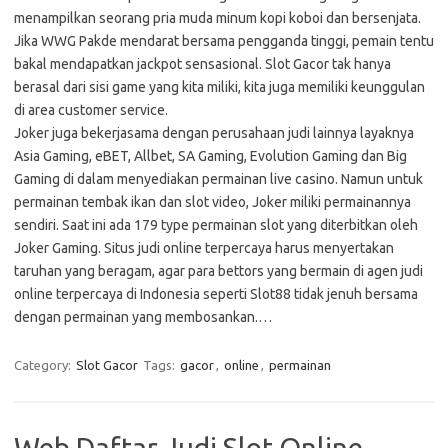
menampilkan seorang pria muda minum kopi koboi dan bersenjata.
Jika WWG Pakde mendarat bersama pengganda tinggi, pemain tentu
bakal mendapatkan jackpot sensasional. Slot Gacor tak hanya
berasal dari sisi game yang kita miliki, kita juga memiliki keunggulan
di area customer service.
Joker juga bekerjasama dengan perusahaan judi lainnya layaknya
Asia Gaming, eBET, Allbet, SA Gaming, Evolution Gaming dan Big
Gaming di dalam menyediakan permainan live casino. Namun untuk
permainan tembak ikan dan slot video, Joker miliki permainannya
sendiri. Saat ini ada 179 type permainan slot yang diterbitkan oleh
Joker Gaming. Situs judi online terpercaya harus menyertakan
taruhan yang beragam, agar para bettors yang bermain di agen judi
online terpercaya di Indonesia seperti Slot88 tidak jenuh bersama
dengan permainan yang membosankan.…
Category:
Slot Gacor
Tags:
gacor
,
online
,
permainan
Web Daftar Judi Slot Online