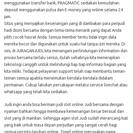
menggunakan transfer bank, PRAGMATIC sediakan kemudahan
deposit menggunakan pulsa dan E-money yang online selama 24
jam.
Situs yang menyajikan kesenangan yang di dambakan para penjudi
hadi disini bersama dengan tema-tema menarik yang dapat Anda
pilih cocok hasrat Anda. Semua member tentu tidak ingin data
mereka bocor dan digunakan untuk suatu hal tanpa izin mereka. Di
sini, di JURAGANJUDI, kita menangani perlindungan information dan
privasi bersama terlalu serius, itulah sebabnya kita menerapkan
teknologi canggih untuk melindungi tiap tiap informasi bagian yang
kita miliki. Tedapat pelayanan support telah siap membantu teman-
teman semua apabila menemukan kendala-kendala didalam
permainan. Cukup lakukan percakapan melalui service livechat atau
whatsapp yang telah kita sediakan.
Judi ingin anda bisa bermain judi slot online Judi bersama dengan
nyaman bahkan hingga membawa kemenangan besar berasal dari
slot yang di mainkan. Sehingga agen slot Judi sudah merancang kiat
yang baik untuk masa depan perjudian yang sangat cerah bagi
semua pecinta taruhan online. Togel online merupakan nama