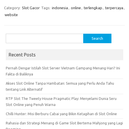
Category:
Slot Gacor
Tags:
indonesia
,
online
,
terlengkap
,
terpercaya
,
website
Search
for:
Recent Posts
Pernah Dengar Istilah Slot Server Vietnam Gampang Menang Hari? Ini
Fakta di Baliknya
Akses Slot Online Tanpa Hambatan: Semua yang Perlu Anda Tahu
tentang Link Alternatif
RTP Slot The Tweety House Pragmatic Play: Menyelami Dunia Seru
Slot Online yang Penuh Warna
Chilli Hunter: Misi Berburu Cabai yang Bikin Ketagihan di Slot Online
Rahasia dan Strategi Menang di Game Slot Bertema Mahjong yang Lagi