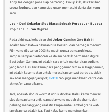
Tony Jaa dengan pose siap bertarung. Cukup klik, atur taruhan
sesuai budget, dan kamu siap untuk memasuki dunia aksi yang
seru.
Lebih Dari Sekadar Slot Biasa: Sebuah Perpaduan Budaya
Pop dan Hiburan Digital
Pada akhirnya, kehadiran slot
Joker Gaming Ong Bak
ini
adalah bukti bahwa hiburan bisa bersatu dari berbagai medium.
Film yang rilis tahun 2003 itu masih punya pengaruh kuat,
sampai-sampai diadaptasi ke dalam bentuk permainan digital.
Bagi Joker Gaming, ini adalah cara untuk menjangkau audiens
yang lebih luas, terutama para penggemar film aksi. Bagi pemain,
ini adalah kesempatan untuk merasakan sensasi berbeda, tidak
sekadar mengejar jackpot,
slot88
tapi juga menikmati cerita dan
atmosfer yang dibawa.
Jadi, apakah slot ini worth it untuk dicoba? Kalau kamu mencari
slot dengan tema unik, gameplay yang mudah dipahami, dan
peluang menang yang realistis tanpa embel-embel grafis wah,
jawabannya adalah iya. Tapi kalau kamu menginginkan