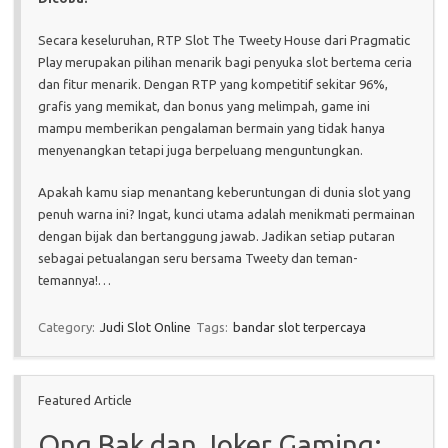
Secara keseluruhan, RTP Slot The Tweety House dari Pragmatic
Play merupakan pilihan menarik bagi penyuka slot bertema ceria
dan fitur menarik. Dengan RTP yang kompetitif sekitar 96%,
grafis yang memikat, dan bonus yang melimpah, game ini
mampu memberikan pengalaman bermain yang tidak hanya
menyenangkan tetapi juga berpeluang menguntungkan.
Apakah kamu siap menantang keberuntungan di dunia slot yang
penuh warna ini? Ingat, kunci utama adalah menikmati permainan
dengan bijak dan bertanggung jawab. Jadikan setiap putaran
sebagai petualangan seru bersama Tweety dan teman-
temannya!…
Category:
Judi Slot Online
Tags:
bandar slot terpercaya
Featured Article
Ong Bak dan Joker Gaming: