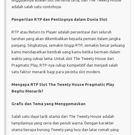
unggulannya adalah slot bertema ceria, dan The Tweety House
adalah salah satu contohnya.
Pengertian RTP dan Pentingnya dalam Dunia Slot
RTP atau Return to Player adalah persentase dari seluruh
taruhan yang akan dikembalikan kepada pemain dalam jangka
panjang. Singkatnya, semakin tinggi RTP, semakin besar peluang
kamu mendapatkan kembali uang kamu ketika bermain dalam
waktu yang cukup lama. Untuk slot The Tweety House dari
Pragmatic Play, RTP-nya cukup kompetitif dan menjadi salah
satu faktor menarik bagi para pecinta slot modern.
Mengapa RTP Slot The Tweety House Pragmatic Play
Begitu Menarik?
Grafis dan Tema yang Menggemaskan
Salah satu daya tarik utama dari The Tweety House adalah
tampilannya yang ceria dan penuh warna. Dengan karakter
utama berupa burung Tweety yang lucu dan latar rumah yang