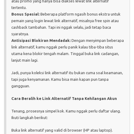
atau promo yang hanya bisa diakses lewat link alternatif
tertentu.
Bonus Spesial:
Beberapa platform ngasih bonus ekstra untuk
pemain yang login lewat link alternatif, misalnya free spin atau
cashback tambahan. Tapi ini nggak selalu, jadi tetap baca
syaratnya.
Antisipasi Blokiran Mendadak:
Dengan menyimpan beberapa
link alternatif, kamu nggak perlu panik kalau tiba-tiba situs
utama kena blokir tengah malam. Tinggal buka link cadangan,
lanjut main lagi.
Jadi, punya koleksi link alternatif itu bukan cuma soal keamanan,
tapi juga kenyamanan. Kamu bisa main kapan pun tanpa
gangguan.
Cara Beralih ke Link Alternatif Tanpa Kehilangan Akun
Tenang, prosesnya simpel kok. Kamu nggak perlu daftar ulang.
Ikuti langkah berikut:
Buka link alternatif yang valid di browser (HP atau laptop).