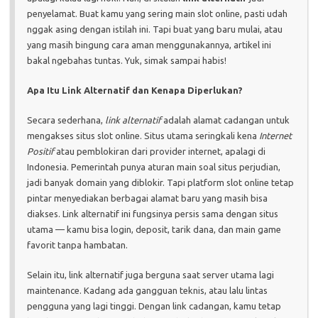
penyelamat. Buat kamu yang sering main slot online, pasti udah
nggak asing dengan istilah ini. Tapi buat yang baru mulai, atau
yang masih bingung cara aman menggunakannya, artikel ini
bakal ngebahas tuntas. Yuk, simak sampai habis!
Apa Itu Link Alternatif dan Kenapa Diperlukan?
Secara sederhana,
link alternatif
adalah alamat cadangan untuk
mengakses situs slot online. Situs utama seringkali kena
Internet
Positif
atau pemblokiran dari provider internet, apalagi di
Indonesia. Pemerintah punya aturan main soal situs perjudian,
jadi banyak domain yang diblokir. Tapi platform slot online tetap
pintar menyediakan berbagai alamat baru yang masih bisa
diakses. Link alternatif ini fungsinya persis sama dengan situs
utama — kamu bisa login, deposit, tarik dana, dan main game
favorit tanpa hambatan.
Selain itu, link alternatif juga berguna saat server utama lagi
maintenance. Kadang ada gangguan teknis, atau lalu lintas
pengguna yang lagi tinggi. Dengan link cadangan, kamu tetap