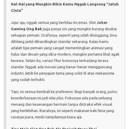
Hal-Hal yang Mungkin Bikin Kamu Nggak Langsung “Jatuh
Cinta”
Jujur aja, nggak semua yang berkilau itu emas. Slot
Joker
Gaming Ong Bak
juga punya sisi yang mungkin kurang disukai
sebagian pemain. Grafisnya, seperti yang udah disinggung, bisa
dibilang jadul dibandingkan standar sekarang. Kalau kamu
adalah tipe pemain yang sangat mementingkan animasi yang
halus dan desain yang ultra-modern, mungkin pertama lihat agak
kecewa. Selain itu, variasi fitur bonusnya terkadang terasa
standar. Nggak ada inovasi yang benar-benar mengguncang
industri, lebih ke penyajian tema yang solid di atas mekanisme
yang sudah terbukti.
Tapi, ini semua kembali ke preferensi. Bagi banyak orang, justru
kesederhanaan ini jadi nilai plus. Fokusnya ada pada peluang
menang dan kesenangan bermain tanpa distraksi efek visual
yang berlebihan. Ibaratnya, ini seperti makanan kaki lima yang
rasanya juara, meski tampilannya biasa aja.