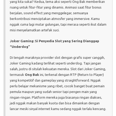
yang kita sukai? Kedua, tema aksi seperti Ong Bak memberikan
ruang untuk fitur-fitur yang dinamis. Animasi saat fitur bonus
berjalan, sound effect yang menggelegar, semuanya
berkontribusi menciptakan atmosfer yang immersive. Kamu
nggak cuma lagi mutar gulungan, tapi merasa seperti ikut dalam
misi menyelamatkan artefak suci.
Joker Gaming: Si Penyedia Slot yang Sering Dianggap
“Underdog”
Di tengah maraknya provider slot dengan grafis super canggih,
Joker Gaming kadang terlihat seperti underdog. Tapi jangan
salah, justru di situlah kekuatan mereka. Slot dari Joker Gaming,
termasuk
Ong Bak
ini, terkenal dengan RTP (Return to Player)
yang kompetitif dan gameplay yang straightforward. Nggak
perlu belajar mekanisme yang ribet, cocok banget buat pemain
pemula maupun yang sudah senior tapi pengen main yang
ringan-ringan. Platform mereka juga biasanya ringan diakses,
jadi nggak makan banyak kuota dan bisa dimainkan dengan
lancar meski sinyal internet kamu sedang nggak terlalu kencang.