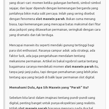
yang dicari-cari: momen ketika gulungan berhenti, simbol-simbol
sejajar, dan layar dipenuhi dengan kemenangan berganda yang
jumlahnya bikin mata sulit percaya. Inilah yang sering disebut
dengan fenomena
slot maxwin parah
. Bukan cuma menang
biasa, tapi kemenangan yang mencapai batas maksimal dari fitur
atau jackpot yang ditawarkan permainan, seringkali dengan cara
yang dramatis dan tak terduga.
Mencapai maxwin itu seperti mendaki gunung tertinggi bagi
para slot enthusiast. Rasanya campur aduk: ada strategi, ada
faktor luck, ada juga pengetahuan mendalam tentang
mekanisme permainan. Artikel ini bakal ngobrol santai tentang
bagaimana caranya mendekati momen
slot maxwin parah
itu,
tanpa janji-janji palsu, tapi dengan pemahaman yang lebih jelas
tentang apa yang terjadi di balik layar permainan slot digital.
Memahami Dulu, Apa Sih Maxwin yang “Parah” Itu?
Sebelum kita larut dalam imajinasi tentang pundi-pundi uang
digital, penting banget untuk punya ekspektasi yang realistis.
Istilah
slot maxwin parah
biasanya mengacu pada dua hal.