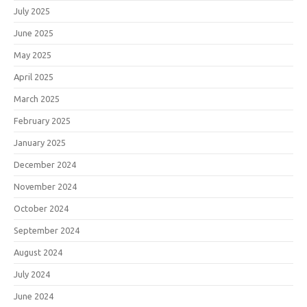
July 2025
June 2025
May 2025
April 2025
March 2025
February 2025
January 2025
December 2024
November 2024
October 2024
September 2024
August 2024
July 2024
June 2024