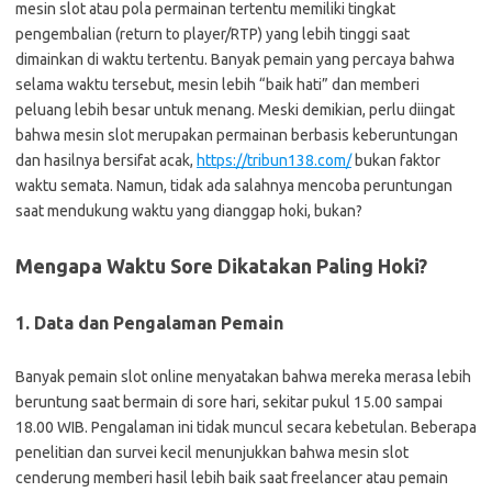
mesin slot atau pola permainan tertentu memiliki tingkat
pengembalian (return to player/RTP) yang lebih tinggi saat
dimainkan di waktu tertentu. Banyak pemain yang percaya bahwa
selama waktu tersebut, mesin lebih “baik hati” dan memberi
peluang lebih besar untuk menang. Meski demikian, perlu diingat
bahwa mesin slot merupakan permainan berbasis keberuntungan
dan hasilnya bersifat acak,
https://tribun138.com/
bukan faktor
waktu semata. Namun, tidak ada salahnya mencoba peruntungan
saat mendukung waktu yang dianggap hoki, bukan?
Mengapa Waktu Sore Dikatakan Paling Hoki?
1. Data dan Pengalaman Pemain
Banyak pemain slot online menyatakan bahwa mereka merasa lebih
beruntung saat bermain di sore hari, sekitar pukul 15.00 sampai
18.00 WIB. Pengalaman ini tidak muncul secara kebetulan. Beberapa
penelitian dan survei kecil menunjukkan bahwa mesin slot
cenderung memberi hasil lebih baik saat freelancer atau pemain