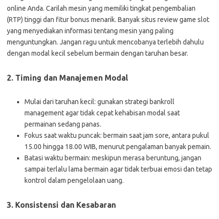
online Anda. Carilah mesin yang memiliki tingkat pengembalian
(RTP) tinggi dan fitur bonus menarik. Banyak situs review game slot
yang menyediakan informasi tentang mesin yang paling
menguntungkan. Jangan ragu untuk mencobanya terlebih dahulu
dengan modal kecil sebelum bermain dengan taruhan besar.
2. Timing dan Manajemen Modal
Mulai dari taruhan kecil: gunakan strategi bankroll
management agar tidak cepat kehabisan modal saat
permainan sedang panas.
Fokus saat waktu puncak: bermain saat jam sore, antara pukul
15.00 hingga 18.00 WIB, menurut pengalaman banyak pemain.
Batasi waktu bermain: meskipun merasa beruntung, jangan
sampai terlalu lama bermain agar tidak terbuai emosi dan tetap
kontrol dalam pengelolaan uang.
3. Konsistensi dan Kesabaran