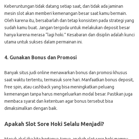
Keberuntungan tidak datang setiap saat, dan tidak ada jaminan
mesin slot akan memberi kemenangan besar saat kamu bermain.
Oleh karena itu, bersabarlah dan tetap konsisten pada strategi yang
sudah kamu buat. Jangan tergoda untuk melakukan deposit besar
hanya karena merasa “lagi hoki.” Kesabaran dan disiplin adalah kunci
utama untuk sukses dalam permainan ini.
4. Gunakan Bonus dan Promosi
Banyak situs judi online menawarkan bonus dan promosi khusus
saat waktu tertentu, termasuk sore hari. Manfaatkan bonus deposit,
free spin, atau cashback yang bisa meningkatkan peluang
kemenangan tanpa harus mengeluarkan modal besar. Pastikan juga
membaca syarat dan ketentuan agar bonus tersebut bisa
dimaksimalkan dengan baik.
Apakah Slot Sore Hoki Selalu Menjadi?