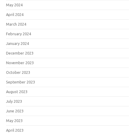
May 2024
April 2024
March 2024
February 2024
January 2024
December 2023
November 2023
October 2023
September 2023
August 2023
July 2023
June 2023
May 2023
April 2023