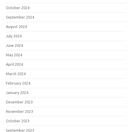
October 2024
September 2024
August 2024
July 2024
June 2024
May 2024
April 2024
March 2024
February 2024
January 2024
December 2023
November 2023
October 2023
September 2023