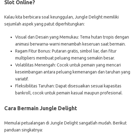
Slot Online?
Kalau kita berbicara soal keunggulan, Jungle Delight memiliki
sejumlah aspek yang patut diperhitungkan:
Visual dan Desain yang Memukau: Tema hutan tropis dengan
animasi berwarna-warni menambah keseruan saat bermain.
Ragam Fitur Bonus: Putaran gratis, simbol liar, dan fitur
multipliers membuat peluang menang semakin besar.
Volatilitas Menengah: Cocok untuk pemain yang mencari
keseimbangan antara peluang kemenangan dan taruhan yang
variatif.
Fleksibilitas Taruhan: Dapat disesuaikan sesuai kapasitas
bankroll, cocok untuk pemain kasual maupun profesional.
Cara Bermain Jungle Delight
Memulai petualangan di Jungle Delight sangatlah mudah. Berikut
panduan singkatnya: