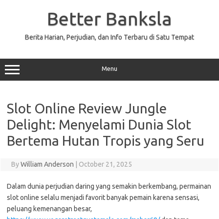
Skip
to
Better Banksla
content
Berita Harian, Perjudian, dan Info Terbaru di Satu Tempat
Menu
Slot Online Review Jungle
Delight: Menyelami Dunia Slot
Bertema Hutan Tropis yang Seru
By
William Anderson
|
October 21, 2025
Dalam dunia perjudian daring yang semakin berkembang, permainan
slot online selalu menjadi favorit banyak pemain karena sensasi,
peluang kemenangan besar,