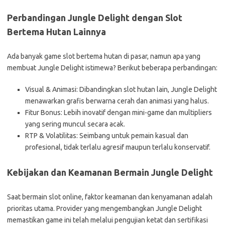
Perbandingan Jungle Delight dengan Slot
Bertema Hutan Lainnya
Ada banyak game slot bertema hutan di pasar, namun apa yang
membuat Jungle Delight istimewa? Berikut beberapa perbandingan:
Visual & Animasi: Dibandingkan slot hutan lain, Jungle Delight
menawarkan grafis berwarna cerah dan animasi yang halus.
Fitur Bonus: Lebih inovatif dengan mini-game dan multipliers
yang sering muncul secara acak.
RTP & Volatilitas: Seimbang untuk pemain kasual dan
profesional, tidak terlalu agresif maupun terlalu konservatif.
Kebijakan dan Keamanan Bermain Jungle Delight
Saat bermain slot online, faktor keamanan dan kenyamanan adalah
prioritas utama. Provider yang mengembangkan Jungle Delight
memastikan game ini telah melalui pengujian ketat dan sertifikasi