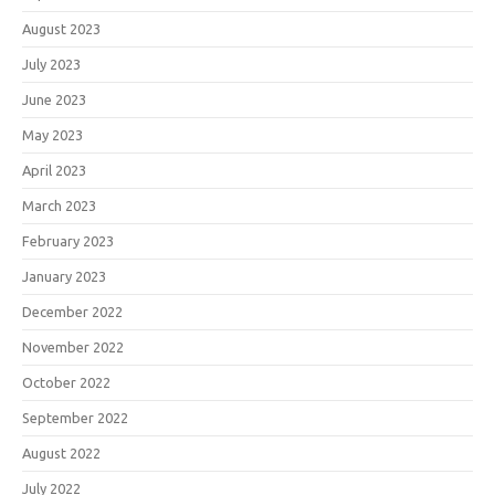
August 2023
July 2023
June 2023
May 2023
April 2023
March 2023
February 2023
January 2023
December 2022
November 2022
October 2022
September 2022
August 2022
July 2022