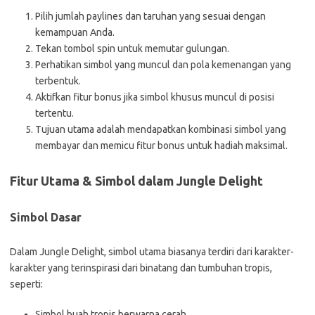
Pilih jumlah paylines dan taruhan yang sesuai dengan
kemampuan Anda.
Tekan tombol spin untuk memutar gulungan.
Perhatikan simbol yang muncul dan pola kemenangan yang
terbentuk.
Aktifkan fitur bonus jika simbol khusus muncul di posisi
tertentu.
Tujuan utama adalah mendapatkan kombinasi simbol yang
membayar dan memicu fitur bonus untuk hadiah maksimal.
Fitur Utama & Simbol dalam Jungle Delight
Simbol Dasar
Dalam Jungle Delight, simbol utama biasanya terdiri dari karakter-
karakter yang terinspirasi dari binatang dan tumbuhan tropis,
seperti:
Simbol buah tropis berwarna cerah