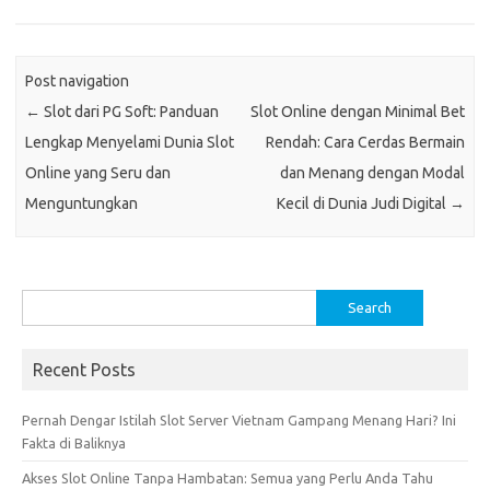
Post navigation
←
Slot dari PG Soft: Panduan
Slot Online dengan Minimal Bet
Lengkap Menyelami Dunia Slot
Rendah: Cara Cerdas Bermain
Online yang Seru dan
dan Menang dengan Modal
Menguntungkan
Kecil di Dunia Judi Digital
→
Search
for:
Recent Posts
Pernah Dengar Istilah Slot Server Vietnam Gampang Menang Hari? Ini
Fakta di Baliknya
Akses Slot Online Tanpa Hambatan: Semua yang Perlu Anda Tahu