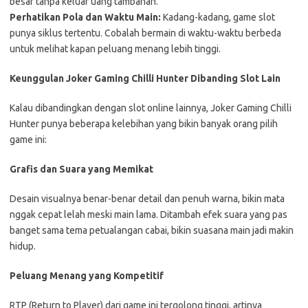
besar tanpa keluar uang tambahan.
Perhatikan Pola dan Waktu Main:
Kadang-kadang, game slot
punya siklus tertentu. Cobalah bermain di waktu-waktu berbeda
untuk melihat kapan peluang menang lebih tinggi.
Keunggulan Joker Gaming Chilli Hunter Dibanding Slot Lain
Kalau dibandingkan dengan slot online lainnya, Joker Gaming Chilli
Hunter punya beberapa kelebihan yang bikin banyak orang pilih
game ini:
Grafis dan Suara yang Memikat
Desain visualnya benar-benar detail dan penuh warna, bikin mata
nggak cepat lelah meski main lama. Ditambah efek suara yang pas
banget sama tema petualangan cabai, bikin suasana main jadi makin
hidup.
Peluang Menang yang Kompetitif
RTP (Return to Player) dari game ini tergolong tinggi, artinya