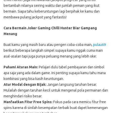
bertambah nilainya seiring waktu dan jumlah pemain yang ikut
bermain. Siapa tahu keberuntungan lagi berpihak ke kamu dan
membawa pulang jackpot yang fantastis!
Cara Bermain Joker Gaming Chilli Hunter Biar Gampang
Menang
Buat kamu yang masih baru atau pengen coba-coba main,
pulau69
berikut beberapa langkah simpel supaya kamu nggak cuma main
asal-asalan tapi juga punya peluang menang yang lebih oke:
Pahami Aturan Main:
Pelajari dulu tabel pembayaran dan simbol
apa saja yang ada dalam game. Ini penting supaya kamu tahu mana
kombinasi yang bisa kasih keuntungan.
Atur Modal dengan Bijak:
Jangan langsung taruhan besar.
Mulailah dengan taruhan kecil untuk mengenal pola permainan dan
menghindari risiko besar.
Manfaatkan Fitur Free Spins:
Fokus pada cara memicu fitur free
spins karena di sinilah kesempatan terbaik buat dapet kemenangan