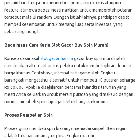
pemain bagi langsung menerobos permainan bonus ataupun
feature istimewa bebas mesti nantikan untuk memperoleh putaran
tersebut melalui random. Dengan istilah lainnya, partisipan dapat
membeli kesempatan untuk menang luas serta investasi yang
sebanding mungil.
Bagaimana Cara Kerja Slot Gacor Buy Spin Murah?
Konsep dasar asal
slot gacor hari ini
gacor buy spin murah ialah
memberikan alternatif untuk pelaku untuk membeli giliran dengan
harga khusus.Contohnya, internal satu game slot, Engkau
barangkali mengetahui alternatif untuk membeli 10 putaran seharga
Rp 50.000. Apabila disejajarkan bersama kuantitas taruhan yang
mesti Anda keluarkan untuk meraih putaran yang dimaksud dengan
normal, membeli spin dapat jadi lebih banyak ekonomis.
Proses Pembelian Spin
Proses guna membeli spin biasanya memadai simpel. Beriringan
adalah tahapan umum yang bisa Engkau patuhi: