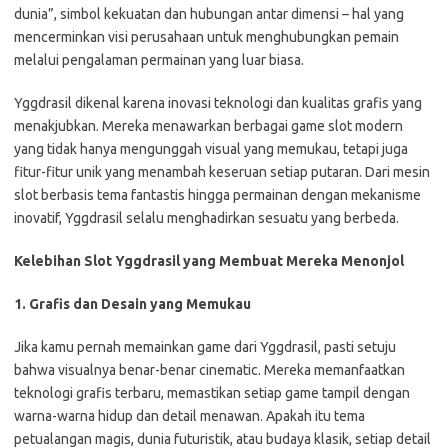
dunia”, simbol kekuatan dan hubungan antar dimensi – hal yang
mencerminkan visi perusahaan untuk menghubungkan pemain
melalui pengalaman permainan yang luar biasa.
Yggdrasil dikenal karena inovasi teknologi dan kualitas grafis yang
menakjubkan. Mereka menawarkan berbagai game slot modern
yang tidak hanya mengunggah visual yang memukau, tetapi juga
fitur-fitur unik yang menambah keseruan setiap putaran. Dari mesin
slot berbasis tema fantastis hingga permainan dengan mekanisme
inovatif, Yggdrasil selalu menghadirkan sesuatu yang berbeda.
Kelebihan Slot Yggdrasil yang Membuat Mereka Menonjol
1. Grafis dan Desain yang Memukau
Jika kamu pernah memainkan game dari Yggdrasil, pasti setuju
bahwa visualnya benar-benar cinematic. Mereka memanfaatkan
teknologi grafis terbaru, memastikan setiap game tampil dengan
warna-warna hidup dan detail menawan. Apakah itu tema
petualangan magis, dunia futuristik, atau budaya klasik, setiap detail