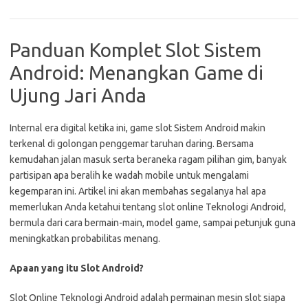
Panduan Komplet Slot Sistem
Android: Menangkan Game di
Ujung Jari Anda
Internal era digital ketika ini, game slot Sistem Android makin
terkenal di golongan penggemar taruhan daring. Bersama
kemudahan jalan masuk serta beraneka ragam pilihan gim, banyak
partisipan apa beralih ke wadah mobile untuk mengalami
kegemparan ini. Artikel ini akan membahas segalanya hal apa
memerlukan Anda ketahui tentang slot online Teknologi Android,
bermula dari cara bermain-main, model game, sampai petunjuk guna
meningkatkan probabilitas menang.
Apaan yang itu Slot Android?
Slot Online Teknologi Android adalah permainan mesin slot siapa