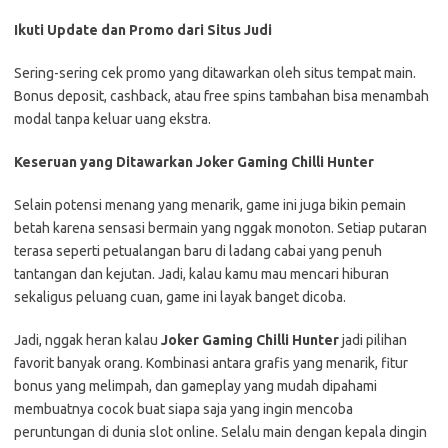
Ikuti Update dan Promo dari Situs Judi
Sering-sering cek promo yang ditawarkan oleh situs tempat main.
Bonus deposit, cashback, atau free spins tambahan bisa menambah
modal tanpa keluar uang ekstra.
Keseruan yang Ditawarkan Joker Gaming Chilli Hunter
Selain potensi menang yang menarik, game ini juga bikin pemain
betah karena sensasi bermain yang nggak monoton. Setiap putaran
terasa seperti petualangan baru di ladang cabai yang penuh
tantangan dan kejutan. Jadi, kalau kamu mau mencari hiburan
sekaligus peluang cuan, game ini layak banget dicoba.
Jadi, nggak heran kalau
Joker Gaming Chilli Hunter
jadi pilihan
favorit banyak orang. Kombinasi antara grafis yang menarik, fitur
bonus yang melimpah, dan gameplay yang mudah dipahami
membuatnya cocok buat siapa saja yang ingin mencoba
peruntungan di dunia slot online. Selalu main dengan kepala dingin