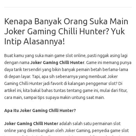
Kenapa Banyak Orang Suka Main
Joker Gaming Chilli Hunter? Yuk
Intip Alasannya!
Buat kamu yang suka main game slot online, pasti nggak asing lagi
dengan nama
Joker Gaming Chilli Hunter
. Game ini memang punya
daya tarik tersendiri yang bikin banyak pemain betah berlama-lama
di depan layar. Tapi, apa sih sebenarnya yang membuat Joker
Gaming Chilli Hunter jadi favorit di kalangan penggemar slot? Di
artikel ini, kita bakal bahas tuntas tentang game ini, mulai dari fitur,
cara main, sampai tips supaya makin untung saat main.
Apa Itu Joker Gaming Chilli Hunter?
Joker Gaming Chilli Hunter
adalah salah satu permainan slot
online yang dikembangkan oleh Joker Gaming, penyedia game slot