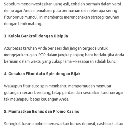
Sebelum menginvestasikan uang asli, cobalah bermain dalam versi
demo agar Anda memahami pola permainan dan seberapa sering
fitur bonus muncul. Ini membantu merencanakan strategi taruhan
dengan lebih matang.
3. Kelola Bankroll dengan Disiplin
Atur batas taruhan Anda per sesi dan jangan tergoda untuk
mengejar kerugian. RTP dalam jangka panjang baru berlaku jika Anda
bermain dalam waktu yang cukup lama – kesabaran adalah kunci.
4. Gunakan Fitur Auto Spin dengan Bijak
Walaupun fitur auto spin membantu mempermudah memutar
gulungan secara berulang, tetap pantau dan sesuaikan taruhan agar
tak melampaui batas keuangan Anda.
5. Manfaatkan Bonus dan Promo Kasino
Seringkali kasino online menawarkan bonus deposit, cashback, atau