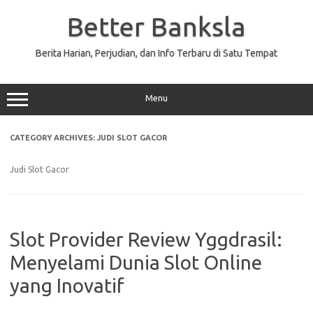
Skip
to
Better Banksla
content
Berita Harian, Perjudian, dan Info Terbaru di Satu Tempat
Menu
CATEGORY ARCHIVES:
JUDI SLOT GACOR
Judi Slot Gacor
Slot Provider Review Yggdrasil:
Menyelami Dunia Slot Online
yang Inovatif