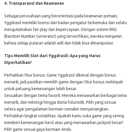
4. Transparansi dan Keamanan
Sebagai perusahaan yang berorientasi pada keamanan pemain,
Yggdrasil memiliki lisensi dari badan pengatur terkemuka dan selalu
mengutamakan fair play dan kepercayaan. Dengan sistem RNG
(Random Number Generator) yang terverifikasi, mereka menjamin
bahwa setiap putaran adalah adil dan tidak bisa dimanipulasi.
Tips Memilih Slot dari Yggdrasil: Apa yang Harus
Diperhatikan?
Perhatikan fitur bonus: Game Yggdrasil dikenal dengan bonus
menarik, jadi pastikan memilih game dengan fitur bonus melimpah
untuk peluang kemenangan lebih besar.
Sesuaikan dengan tema favorit: Mereka menawarkan berbagai tema
menarik, dari mitologi hingga dunia futuristik. Pilih yang sesuai
selera agar pengalaman bermain semakin menyenangkan.
Perhatikan tingkat volatilitas: Apakah kamu suka game yang sering
memberi kemenangan kecil atau yang menawarkan jackpot besar?
Pilih game sesuai gaya bermain Anda.