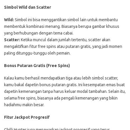
Simbol Wild dan Scatter
Wild:
Simbol ini bisa menggantikan simbol lain untuk membantu
membentuk kombinasi menang. Biasanya berupa gambar khusus
yang berhubungan dengan tema cabai.
Scatter:
Ketika muncul dalam jumlah tertentu, scatter akan
mengaktifkan fitur free spins atau putaran gratis, yang jadi momen
paling ditunggu-tunggu oleh pemain.
Bonus Putaran Gratis (Free Spins)
Kalau kamu berhasil mendapatkan tiga atau lebih simbol scatter,
kamu bakal dapetin bonus putaran gratis. Ini kesempatan emas buat
dapetin kemenangan tanpa harus keluar modal tambahan. Selain itu,
selama free spins, biasanya ada pengali kemenangan yang bikin
hadiahmu makin besar.
Fitur Jackpot Progresif
Chilli Hunter juga menawarkan jackpot progresif yang terus