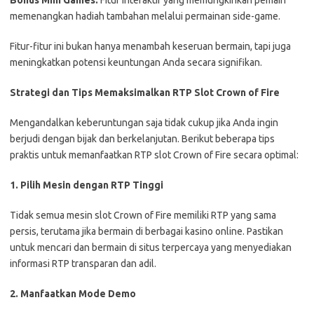
Bonus Mini Games:
Fitur interaktif yang memungkinkan pemain
memenangkan hadiah tambahan melalui permainan side-game.
Fitur-fitur ini bukan hanya menambah keseruan bermain, tapi juga
meningkatkan potensi keuntungan Anda secara signifikan.
Strategi dan Tips Memaksimalkan RTP Slot Crown of Fire
Mengandalkan keberuntungan saja tidak cukup jika Anda ingin
berjudi dengan bijak dan berkelanjutan. Berikut beberapa tips
praktis untuk memanfaatkan RTP slot Crown of Fire secara optimal:
1. Pilih Mesin dengan RTP Tinggi
Tidak semua mesin slot Crown of Fire memiliki RTP yang sama
persis, terutama jika bermain di berbagai kasino online. Pastikan
untuk mencari dan bermain di situs terpercaya yang menyediakan
informasi RTP transparan dan adil.
2. Manfaatkan Mode Demo