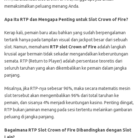
memaksimalkan peluang menang Anda.
Apa Itu RTP dan Mengapa Penting untuk Slot Crown of Fire?
Kerap kali, pemain baru atau bahkan yang sudah berpengalaman
tertarik hanya pada tampilan visual dan jackpot besar dari sebuah
slot. Namun, memahami
RTP slot Crown of Fire
adalah langkah
krusial agar bermain tidak sekadar mengandalkan keberuntungan
semata. RTP (Return to Player) adalah persentase teoretis dari
seluruh taruhan yang akan dikembalikan ke pemain dalam jangka
panjang.
Misalnya, jika RTP-nya sebesar 96%, maka secara matematis mesin
slot tersebut akan mengembalikan 96% dari total taruhan ke
pemain, dan sisanya 4% menjadi keuntungan kasino. Penting diingat,
RTP bukan jaminan menang pada sesi tertentu melainkan gambaran
peluang di jangka panjang.
Bagaimana RTP Slot Crown of Fire Dibandingkan dengan Slot
Lain?