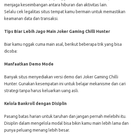
menjaga keseimbangan antara hiburan dan aktivitas lain.
Selalu cek legalitas situs tempat kamu bermain untuk memastikan
keamanan data dan transaksi.
Tips Biar Lebih Jago Main Joker Gaming Chilli Hunter
Biar kamu nggak cuma main asal, berikut beberapa trik yang bisa
dicoba:
Manfaatkan Demo Mode
Banyak situs menyediakan versi demo dari Joker Gaming Chilli
Hunter. Gunakan kesempatan ini untuk belajar mekanisme dan cari
strategi tanpa harus keluarkan uang asli.
Kelola Bankroll dengan Disiplin
Pasang batas harian untuk taruhan dan jangan pernah melebihi itu.
Disiplin dalam mengelola modal bisa bikin kamu main lebih lama dan
punya peluang menang lebih besar.