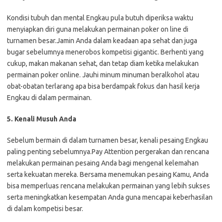
Kondisi tubuh dan mental Engkau pula butuh diperiksa waktu
menyiapkan diri guna melakukan permainan poker on line di
turnamen besar.Jamin Anda dalam keadaan apa sehat dan juga
bugar sebelumnya menerobos kompetisi gigantic. Berhenti yang
cukup, makan makanan sehat, dan tetap diam ketika melakukan
permainan poker online. Jauhi minum minuman beralkohol atau
obat-obatan terlarang apa bisa berdampak fokus dan hasil kerja
Engkau di dalam permainan.
5. Kenali Musuh Anda
Sebelum bermain di dalam turnamen besar, kenali pesaing Engkau
paling penting sebelumnya.Pay Attention pergerakan dan rencana
melakukan permainan pesaing Anda bagi mengenal kelemahan
serta kekuatan mereka. Bersama menemukan pesaing Kamu, Anda
bisa memperluas rencana melakukan permainan yang lebih sukses
serta meningkatkan kesempatan Anda guna mencapai keberhasilan
di dalam kompetisi besar.