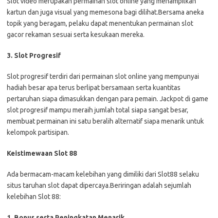
Slot video merupakan permainan slot online yang menampilkan
kartun dan juga visual yang memesona bagi dilihat.Bersama aneka
topik yang beragam, pelaku dapat menentukan permainan slot
gacor rekaman sesuai serta kesukaan mereka.
3. Slot Progresif
Slot progresif terdiri dari permainan slot online yang mempunyai
hadiah besar apa terus berlipat bersamaan serta kuantitas
pertaruhan siapa dimasukkan dengan para pemain. Jackpot di game
slot progresif mampu meraih jumlah total siapa sangat besar,
membuat permainan ini satu beralih alternatif siapa menarik untuk
kelompok partisipan.
Keistimewaan Slot 88
Ada bermacam-macam kelebihan yang dimiliki dari Slot88 selaku
situs taruhan slot dapat dipercaya.Beriringan adalah sejumlah
kelebihan Slot 88:
1. Bonus serta Peningkatan Menarik