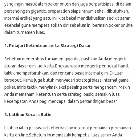
yang ingin masuk alam poker onlen dan juga berpartisipasi di dalam
pertandingan gigantic, preparation siapa ranum sekali dibutuhkan.
Internal artikel yang satu ini, kita bakal mendiskusikan sedikit saran
esensial guna mempersiapkan diri sebelum ini bermain poker online
dalam turnamen luas.
1. Pelajari Ketentuan serta Strategi Dasar
Sebelum menerobos turnamen gigantic, pastikan Anda mengerti
aturan dasar gim judi kartu.Engkau wajib mengerti peringkat hand,
taktik mempertaruhkan, dan rencana basic internal gim. Di Luar
tersebut, Kamu juga butuh menyadari strategi biasa internal game
poker, mirip taktik menyimak aksi pesaing serta mengancam. Makin
Anda memahami ketentuan serta strategi basic, semakin luas
kesempatan Anda bagi mencapai dalam pertandingan besar.
2. Latihan Secara Rutin
Latihan ialah password keberhasilan internal permainan permainan
kartu on line.Sebelum Ini memasuki kompetisi luas, jamin Anda