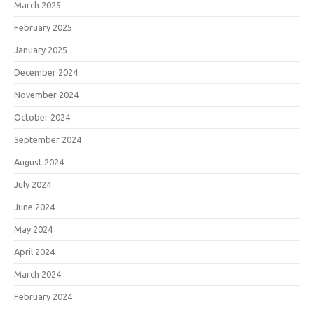
March 2025
February 2025
January 2025
December 2024
November 2024
October 2024
September 2024
August 2024
July 2024
June 2024
May 2024
April 2024
March 2024
February 2024