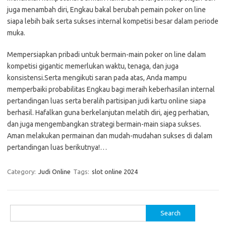
juga menambah diri, Engkau bakal berubah pemain poker on line
siapa lebih baik serta sukses internal kompetisi besar dalam periode
muka.
Mempersiapkan pribadi untuk bermain-main poker on line dalam
kompetisi gigantic memerlukan waktu, tenaga, dan juga
konsistensi.Serta mengikuti saran pada atas, Anda mampu
memperbaiki probabilitas Engkau bagi meraih keberhasilan internal
pertandingan luas serta beralih partisipan judi kartu online siapa
berhasil. Hafalkan guna berkelanjutan melatih diri, ajeg perhatian,
dan juga mengembangkan strategi bermain-main siapa sukses.
Aman melakukan permainan dan mudah-mudahan sukses di dalam
pertandingan luas berikutnya!…
Category:
Judi Online
Tags:
slot online 2024
Search
for: