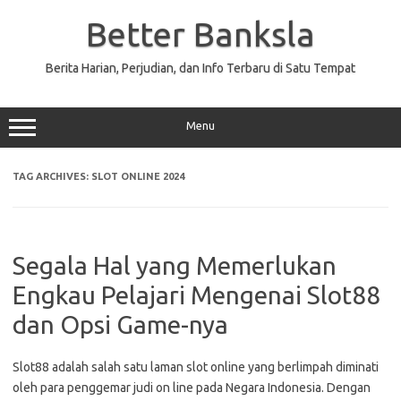
Skip
to
Better Banksla
content
Berita Harian, Perjudian, dan Info Terbaru di Satu Tempat
Menu
TAG ARCHIVES:
SLOT ONLINE 2024
Segala Hal yang Memerlukan
Engkau Pelajari Mengenai Slot88
dan Opsi Game-nya
Slot88 adalah salah satu laman slot online yang berlimpah diminati
oleh para penggemar judi on line pada Negara Indonesia. Dengan