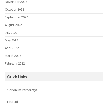
November 2022
October 2022
September 2022
August 2022
July 2022
May 2022
April 2022
March 2022
February 2022
Quick Links
slot online terpercaya
toto 4d