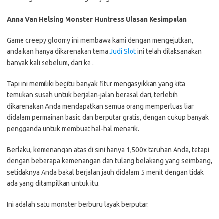
Anna Van Helsing Monster Huntress Ulasan Kesimpulan
Game creepy gloomy ini membawa kami dengan mengejutkan,
andaikan hanya dikarenakan tema
Judi Slot
ini telah dilaksanakan
banyak kali sebelum, dari ke .
Tapi ini memiliki begitu banyak fitur mengasyikkan yang kita
temukan susah untuk berjalan-jalan berasal dari, terlebih
dikarenakan Anda mendapatkan semua orang memperluas liar
didalam permainan basic dan berputar gratis, dengan cukup banyak
pengganda untuk membuat hal-hal menarik.
Berlaku, kemenangan atas di sini hanya 1,500x taruhan Anda, tetapi
dengan beberapa kemenangan dan tulang belakang yang seimbang,
setidaknya Anda bakal berjalan jauh didalam 5 menit dengan tidak
ada yang ditampilkan untuk itu.
Ini adalah satu monster berburu layak berputar.