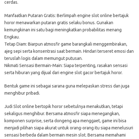
cerdas.
Manfaatkan Putaran Gratis: Berlimpah engine slot online bertajuk
horor menawarkan putaran gratis selaku bonus. Gunakan
kemungkinan ini satu bagi meningkatkan probabilitas menang
Engkau.
Tetap Diam: Biarpun atmosfir game barangkali menggembirakan,
ajeg sepi serta konsentrasi saat bermain. Hindari terseret emosi dan
teruslah logis dalam memungut putusan.
Nikmati Sensasi Bermain-Main: Siapa terpenting, rasakan sensasi
serta hiburan yang dijual dari engine slot gacor bertajuk horor.
Bentuk game ini sebagai sarana guna melepaskan stress dan juga
menghibur pribadi.
Judi Slot online bertopik horor sebetulnya menakutkan, tetapi
sekaligus menghibur. Bersama atmosfir siapa menegangkan,
komponen surprise, serta dongeng apa menggaet, game ini bisa
menjadi pilihan siapa akurat untuk orang-orang itu siapa menelusuri
sensasi berbeda dalam bermain mesin slot. Bersama memahami