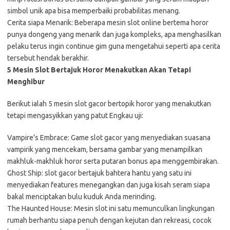
simbol unik apa bisa memperbaiki probabilitas menang.
Cerita siapa Menarik: Beberapa mesin slot online bertema horor
punya dongeng yang menarik dan juga kompleks, apa menghasilkan
pelaku terus ingin continue gim guna mengetahui seperti apa cerita
tersebut hendak berakhir.
5 Mesin Slot Bertajuk Horor Menakutkan Akan Tetapi
Menghibur
Berikut ialah 5 mesin slot gacor bertopik horor yang menakutkan
tetapi mengasyikkan yang patut Engkau uji:
Vampire’s Embrace: Game slot gacor yang menyediakan suasana
vampirik yang mencekam, bersama gambar yang menampilkan
makhluk-makhluk horor serta putaran bonus apa menggembirakan.
Ghost Ship: slot gacor bertajuk bahtera hantu yang satu ini
menyediakan features menegangkan dan juga kisah seram siapa
bakal menciptakan bulu kuduk Anda merinding.
The Haunted House: Mesin slot ini satu memunculkan lingkungan
rumah berhantu siapa penuh dengan kejutan dan rekreasi, cocok