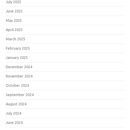
July 2025
June 2025
May 2025
April 2025
March 2025
February 2025
January 2025
December 2024
November 2024
October 2024
September 2024
August 2024
July 2024
June 2024