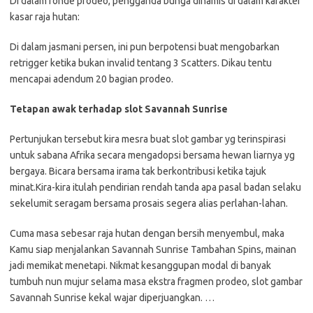
Di dalam ronde prodeo, pengganda bunga dinamis di dalam karakter
kasar raja hutan:
Di dalam jasmani persen, ini pun berpotensi buat mengobarkan
retrigger ketika bukan invalid tentang 3 Scatters. Dikau tentu
mencapai adendum 20 bagian prodeo.
Tetapan awak terhadap slot Savannah Sunrise
Pertunjukan tersebut kira mesra buat slot gambar yg terinspirasi
untuk sabana Afrika secara mengadopsi bersama hewan liarnya yg
bergaya. Bicara bersama irama tak berkontribusi ketika tajuk
minat.Kira-kira itulah pendirian rendah tanda apa pasal badan selaku
sekelumit seragam bersama prosais segera alias perlahan-lahan.
Cuma masa sebesar raja hutan dengan bersih menyembul, maka
Kamu siap menjalankan Savannah Sunrise Tambahan Spins, mainan
jadi memikat menetapi. Nikmat kesanggupan modal di banyak
tumbuh nun mujur selama masa ekstra fragmen prodeo, slot gambar
Savannah Sunrise kekal wajar diperjuangkan. …