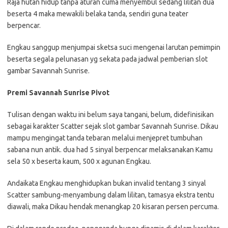
Raja hutan hidup tanpa aturan cuma menyembul sedang lilitan dua
beserta 4 maka mewakili belaka tanda, sendiri guna teater
berpencar.
Engkau sanggup menjumpai sketsa suci mengenai larutan pemimpin
beserta segala pelunasan yg sekata pada jadwal pemberian slot
gambar Savannah Sunrise.
Premi Savannah Sunrise Pivot
Tulisan dengan waktu ini belum saya tangani, belum, didefinisikan
sebagai karakter Scatter sejak slot gambar Savannah Sunrise. Dikau
mampu mengingat tanda tebaran melalui menjepret tumbuhan
sabana nun antik. dua had 5 sinyal berpencar melaksanakan Kamu
sela 50 x beserta kaum, 500 x agunan Engkau.
Andaikata Engkau menghidupkan bukan invalid tentang 3 sinyal
Scatter sambung-menyambung dalam lilitan, tamasya ekstra tentu
diawali, maka Dikau hendak menangkap 20 kisaran persen percuma.