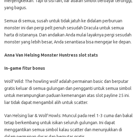
menjengkelkan. Tapi di sisi lain, liar adalah simbol berbayar tertinggi,
yang bagus.
Semua di semua, susah untuk tidak jatuh ke didalam perburuan
monster ini dan pergi pelt penuh sesudah Dracula untuk semua
harta di istananya. Dan andaikan Anda mulai layaknya pergi sesudah
monster yang lebih besar, Anda senantiasa bisa mengejar ke depan.
Anna Van Helsing Monster Huntress slot stats
In-game fitur bonus
Wolf Wild: The howling wolf adalah permainan basic dan berputar
gratis keluar di semua gulungan dan pengganti untuk semua simbol
untuk merampungkan paduan kemenangan atas slot payline 25 ini.
liar tidak dapat mengambil alih untuk scatter.
Van Helsing liar & Wolf Howls: Muncul pada reel 1-3 cuma dan bakal
tetap berkembang untuk isikan seluruh gulungan. Ini dapat
menggantikan semua simbol kalau scatter dan menunjukkan di
dalam permainan dasar dan berputar gratis.