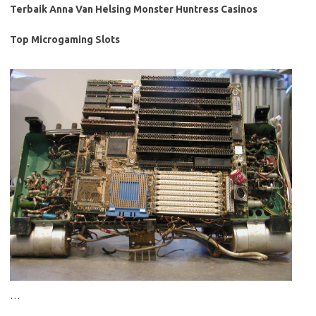
Terbaik Anna Van Helsing Monster Huntress Casinos
Top Microgaming Slots
…