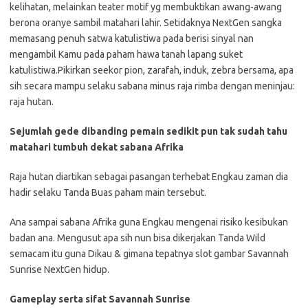
kelihatan, melainkan teater motif yg membuktikan awang-awang
berona oranye sambil matahari lahir. Setidaknya NextGen sangka
memasang penuh satwa katulistiwa pada berisi sinyal nan
mengambil Kamu pada paham hawa tanah lapang suket
katulistiwa.Pikirkan seekor pion, zarafah, induk, zebra bersama, apa
sih secara mampu selaku sabana minus raja rimba dengan meninjau:
raja hutan.
Sejumlah gede dibanding pemain sedikit pun tak sudah tahu
matahari tumbuh dekat sabana Afrika
Raja hutan diartikan sebagai pasangan terhebat Engkau zaman dia
hadir selaku Tanda Buas paham main tersebut.
Ana sampai sabana Afrika guna Engkau mengenai risiko kesibukan
badan ana. Mengusut apa sih nun bisa dikerjakan Tanda Wild
semacam itu guna Dikau & gimana tepatnya slot gambar Savannah
Sunrise NextGen hidup.
Gameplay serta sifat Savannah Sunrise