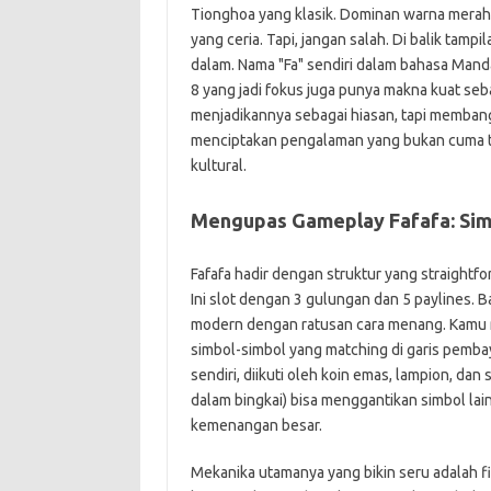
Tionghoa yang klasik. Dominan warna merah d
yang ceria. Tapi, jangan salah. Di balik tamp
dalam. Nama "Fa" sendiri dalam bahasa Mand
8 yang jadi fokus juga punya makna kuat s
menjadikannya sebagai hiasan, tapi membang
menciptakan pengalaman yang bukan cuma ten
kultural.
Mengupas Gameplay Fafafa: Simp
Fafafa hadir dengan struktur yang straightf
Ini slot dengan 3 gulungan dan 5 paylines. B
modern dengan ratusan cara menang. Kamu ng
simbol-simbol yang matching di garis pembaya
sendiri, diikuti oleh koin emas, lampion, da
dalam bingkai) bisa menggantikan simbol lai
kemenangan besar.
Mekanika utamanya yang bikin seru adalah f