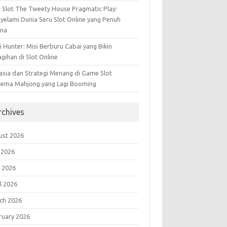
 Slot The Tweety House Pragmatic Play:
yelami Dunia Seru Slot Online yang Penuh
na
li Hunter: Misi Berburu Cabai yang Bikin
gihan di Slot Online
asia dan Strategi Menang di Game Slot
tema Mahjong yang Lagi Booming
rchives
ust 2026
 2026
 2026
l 2026
ch 2026
ruary 2026