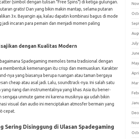
tter (simbol dengan tulisan "Free Spins") di ketiga gulungan.
Nov
putaran gratis! Dan yang bikin makin mantap, selama putaran
Oct
likan 3x. Bayangin aja, kalau dapatin kombinasi bagus di mode
ring jadi incaran para pemain dan menjadi momen paling
Sep
Aug
July
isajikan dengan Kualitas Modern
Jun
us bagaimana Spadegaming memoles tema tradisional dengan
May
etika membentuk kemenangan itu crisp dan memuaskan. Karakter
Apri
round-nya yang biasanya berupa ruangan atau taman bergaya
san cheap atau asal jadi. Lalu, soundtrack-nya. Ini salah satu
Mar
a yang riang dan instrumentalnya yang khas Asia itu bener-
Feb
n sengaja unmute game ini karena musiknya aja udah bikin
Jan
si visual dan audio ini menciptakan atmosfer bermain yang
t-cepat.
Dec
Nov
ng Sering Disinggung di Ulasan Spadegaming
Oct