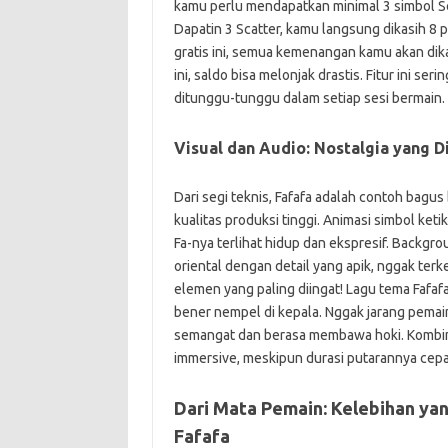
kamu perlu mendapatkan minimal 3 simbol Sca
Dapatin 3 Scatter, kamu langsung dikasih 8 
gratis ini, semua kemenangan kamu akan dika
ini, saldo bisa melonjak drastis. Fitur ini se
ditunggu-tunggu dalam setiap sesi bermain.
Visual dan Audio: Nostalgia yang D
Dari segi teknis, Fafafa adalah contoh bag
kualitas produksi tinggi. Animasi simbol k
Fa-nya terlihat hidup dan ekspresif. Backg
oriental dengan detail yang apik, nggak terke
elemen yang paling diingat! Lagu tema Fafaf
bener nempel di kepala. Nggak jarang pemai
semangat dan berasa membawa hoki. Kombina
immersive, meskipun durasi putarannya cepa
Dari Mata Pemain: Kelebihan ya
Fafafa