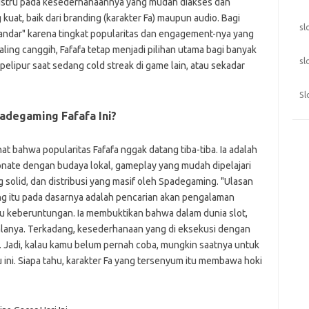
 justru pada kesederhanaannya yang mudah diakses dan
g kuat, baik dari branding (karakter Fa) maupun audio. Bagi
sl
di "andar" karena tingkat popularitas dan engagement-nya yang
paling canggih, Fafafa tetap menjadi pilihan utama bagi banyak
sl
elipur saat sedang cold streak di game lain, atau sekadar
Sl
padegaming Fafafa Ini?
ihat bahwa popularitas Fafafa nggak datang tiba-tiba. Ia adalah
sonate dengan budaya lokal, gameplay yang mudah dipelajari
 solid, dan distribusi yang masif oleh Spadegaming. "Ulasan
ng itu pada dasarnya adalah pencarian akan pengalaman
au keberuntungan. Ia membuktikan bahwa dalam dunia slot,
lanya. Terkadang, kesederhanaan yang di eksekusi dengan
di. Jadi, kalau kamu belum pernah coba, mungkin saatnya untuk
 ini. Siapa tahu, karakter Fa yang tersenyum itu membawa hoki