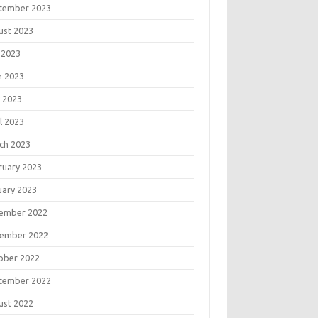
tember 2023
ust 2023
 2023
e 2023
 2023
l 2023
ch 2023
ruary 2023
uary 2023
ember 2022
ember 2022
ober 2022
tember 2022
ust 2022