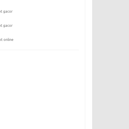
ot gacor
ot gacor
ot online