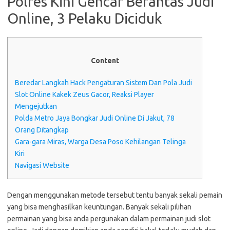
Polres Kini Gencar Berantas Judi
Online, 3 Pelaku Diciduk
Content
Beredar Langkah Hack Pengaturan Sistem Dan Pola Judi
Slot Online Kakek Zeus Gacor, Reaksi Player
Mengejutkan
Polda Metro Jaya Bongkar Judi Online Di Jakut, 78
Orang Ditangkap
Gara-gara Miras, Warga Desa Poso Kehilangan Telinga
Kiri
Navigasi Website
Dengan menggunakan metode tersebut tentu banyak sekali pemain
yang bisa menghasilkan keuntungan. Banyak sekali pilihan
permainan yang bisa anda pergunakan dalam permainan judi slot