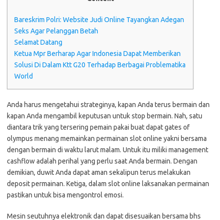
Bareskrim Polri: Website Judi Online Tayangkan Adegan
Seks Agar Pelanggan Betah
Selamat Datang
Ketua Mpr Berharap Agar Indonesia Dapat Memberikan
Solusi Di Dalam Ktt G20 Terhadap Berbagai Problematika
World
Anda harus mengetahui strateginya, kapan Anda terus bermain dan
kapan Anda mengambil keputusan untuk stop bermain. Nah, satu
diantara trik yang tersering pemain pakai buat dapat gates of
olympus menang memainkan permainan slot online yakni bersama
dengan bermain di waktu larut malam. Untuk itu miliki management
cashflow adalah perihal yang perlu saat Anda bermain. Dengan
demikian, duwit Anda dapat aman sekalipun terus melakukan
deposit permainan. Ketiga, dalam slot online laksanakan permainan
pastikan untuk bisa mengontrol emosi.
Mesin seutuhnya elektronik dan dapat disesuaikan bersama bhs