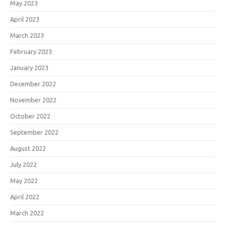
May 2023
April 2023
March 2023
February 2023
January 2023
December 2022
November 2022
October 2022
September 2022
August 2022
July 2022
May 2022
April 2022
March 2022