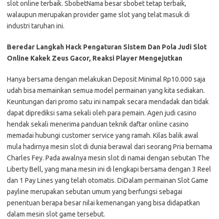
slot online terbaik. SbobetNama besar sbobet tetap terbaik,
walaupun merupakan provider game slot yang telat masuk di
industri taruhan ini.
Beredar Langkah Hack Pengaturan Sistem Dan Pola Judi Slot
Online Kakek Zeus Gacor, Reaksi Player Mengejutkan
Hanya bersama dengan melakukan Deposit Minimal Rp10.000 saja
udah bisa memainkan semua model permainan yang kita sediakan.
Keuntungan dari promo satu ini nampak secara mendadak dan tidak
dapat diprediksi sama sekali oleh para pemain. Agen judi casino
hendak sekali menerima panduan teknik daftar online casino
memadai hubungi customer service yang ramah. Kilas balik awal
mula hadirnya mesin slot di dunia berawal dari seorang Pria bernama
Charles Fey. Pada awalnya mesin slot di namai dengan sebutan The
Liberty Bell, yang mana mesin ini di lengkapi bersama dengan 3 Reel
dan 1 Pay Lines yang telah otomatis. DiDalam permainan Slot Game
payline merupakan sebutan umum yang berfungsi sebagai
penentuan berapa besar nilai kemenangan yang bisa didapatkan
dalam mesin slot game tersebut.