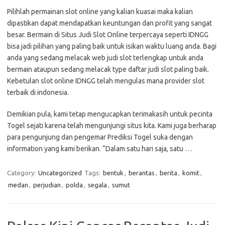
Pilihlah permainan slot online yang kalian kuasai maka kalian
dipastikan dapat mendapatkan keuntungan dan profit yang sangat
besar. Bermain di Situs Judi Slot Online terpercaya seperti IDNGG
bisa jadi pilihan yang paling baik untuk isikan waktu luang anda. Bagi
anda yang sedang melacak web judi slot terlengkap untuk anda
bermain ataupun sedang melacak type daftar judi slot paling baik.
Kebetulan slot online IDNGG telah mengulas mana provider slot
terbaik di indonesia.
Demikian pula, kami tetap mengucapkan terimakasih untuk pecinta
Togel sejati karena telah mengunjungi situs kita. Kami juga berharap
para pengunjung dan pengemar Prediksi Togel suka dengan
information yang kami berikan. “Dalam satu hari saja, satu …
Category:
Uncategorized
Tags:
bentuk
,
berantas
,
berita
,
komit
,
medan
,
perjudian
,
polda
,
segala
,
sumut