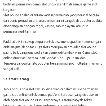
kedalam permainan demo slot untuk menikmati semua game slot
tergacor.
Slot online adalah di antara variasi permainan yang berasal berasal
dari dunia perjudian di mana permainan ini sangatlah populer apabila
dibandingkan dengan togel, kasino, sabung ayam, ataupun
permainan judi lainnya.
Padahal trik ini cukup ampuh untuk bisa mendapatkan kemenangan
didalam jumlah besar. CQ9 slots merupakan provider slot online
paling baik yang juga sedia kan game judi tembak ikan. Game slot
online duwit asli berasal dari Bandar Slot CQ9 Resmi dan
Terpercaya juga terlalu populer bersama jackpot multiplier nya yang
sangat asik.
Selamat Datang
Jenis bonus hoki slot satu ini diberikan di dalam wujud permainan
game slot online untuk semua platform terbesar yang disediakan
oleh agen slot online HEPI8 terpercaya. Karena banyak sekali
keuntungan bermain tanpa potongan supaya dapat lebih