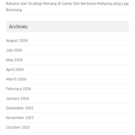
Rahasia dan Strategi Menang di Game Slot Bertema Mahjong yang Lagi
Booming
Archives
August 2026
July 2026
May 2026
April 2026
March 2026
February 2026
January 2026
December 2025
November 2025
October 2025