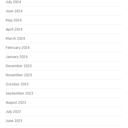
July 2024
June 2024
May 2024
April 2024
March 2024
February 2024
January 2024
December 2023
November 2023
October 2023
September 2023
August 2023
July 2023
June 2023