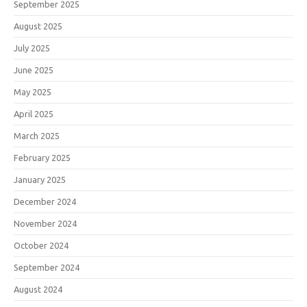
September 2025
August 2025
July 2025
June 2025
May 2025
April 2025
March 2025
February 2025
January 2025
December 2024
November 2024
October 2024
September 2024
August 2024