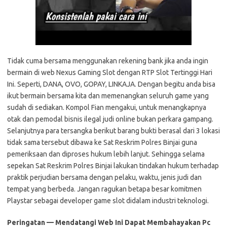
Tidak cuma bersama menggunakan rekening bank jika anda ingin
bermain di web Nexus Gaming Slot dengan RTP Slot Tertinggi Hari
Ini. Seperti, DANA, OVO, GOPAY, LINKAJA. Dengan begitu anda bisa
ikut bermain bersama kita dan memenangkan seluruh game yang
sudah di sediakan. Kompol Fian mengakui, untuk menangkapnya
otak dan pemodal bisnis ilegal judi online bukan perkara gampang.
Selanjutnya para tersangka berikut barang bukti berasal dari 3 lokasi
tidak sama tersebut dibawa ke Sat Reskrim Polres Binjai guna
pemeriksaan dan diproses hukum lebih lanjut. Sehingga selama
sepekan Sat Reskrim Polres Binjai lakukan tindakan hukum terhadap
praktik perjudian bersama dengan pelaku, waktu, jenis judi dan
tempat yang berbeda. Jangan ragukan betapa besar komitmen
Playstar sebagai developer game slot didalam industri teknologi.
Peringatan — Mendatangi Web Ini Dapat Membahayakan Pc