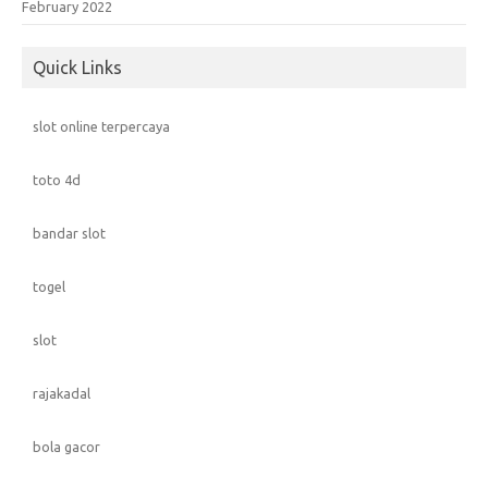
February 2022
Quick Links
slot online terpercaya
toto 4d
bandar slot
togel
slot
rajakadal
bola gacor