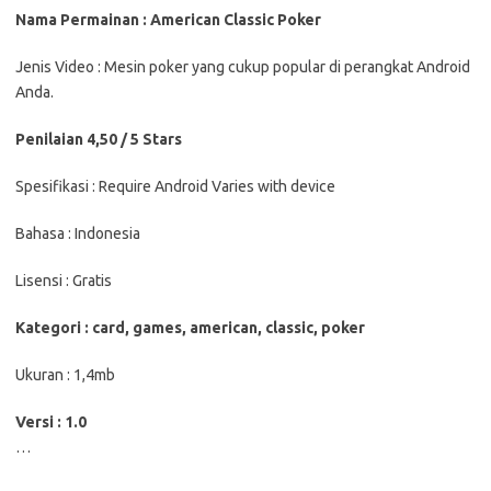
Nama Permainan : American Classic Poker
Jenis Video : Mesin poker yang cukup popular di perangkat Android
Anda.
Penilaian 4,50 / 5 Stars
Spesifikasi : Require Android Varies with device
Bahasa : Indonesia
Lisensi : Gratis
Kategori : card, games, american, classic, poker
Ukuran : 1,4mb
Versi : 1.0
…