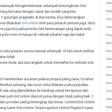
Sep
r Sebanyak MungkinMemutar sebanyak kemungkinan Slot
Aug
menang bersama dengan cepat dan mudah yang kita
3 gulungan pragmatic di atas kertas, bisa dimenangkan
July
bisa dilakukan
slot online
oleh para petaruh pemula juga. Situs
Jun
line juga bisa jadi penentu dari kemenangan yang dapat anda
a pola room ini hanya lah sebuah jebakan saja dan bakal
May
Apri
isa coba putaran secara manual sebanyak 10 kali untuk melihat
Mar
tau tidak.
Feb
esmi Anda, ada dua langkah untuk mendaftar ke website slot
Jan
Dec
03 memberikan ancaman pidana penjara paling lama 10 tahun
Nov
erikan peluang, dan turut serta didalam usaha perjudian.
ih ada yang dipindahkan ke Kamboja untuk beroperasi dari
Oct
in judi slot online deposit pulsa dengan topik paling baik. 1
Sep
dari provider paling terlengkap dan besar. ContentSlot Online
Aug
ng Game Slot Online TerpercayaSlot Online Playtech Game