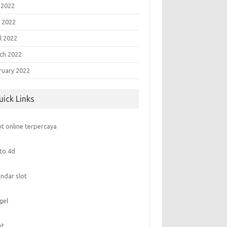
 2022
 2022
l 2022
ch 2022
ruary 2022
uick Links
ot online terpercaya
to 4d
ndar slot
gel
ot