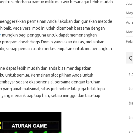
 begitu sederhana namun miliki maxwin besar agar lebih mudah
July
May
 menggerakkan permainan Anda, lakukan dan gunakan metode
Apri
ih baik. Pada versi mod ini udah ditambah bersama dengan
Mar
r
mungkin bagi pengguna untuk dapat memenangkan
Feb
an program cheat Higgs Domio yang akan diulas, melainkan
watir, setiap pemain tentu berkesempatan untuk memenangkan
Q
line dapat lebih mudah dan anda bisa mendapatkan
sl
ku untuk semua. Permainan slot pilihan Anda untuk
membayar secara eksponensial bersama dengan taruhan
 yang amat maksimal, situs judi online kita juga tidak lupa
to
 menarik tiap tiap hari, setiap minggu dan tiap-tiap
ba
to
sl