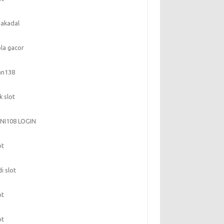
jakadal
la gacor
an138
nk slot
NI108 LOGIN
ot
di slot
ot
ot