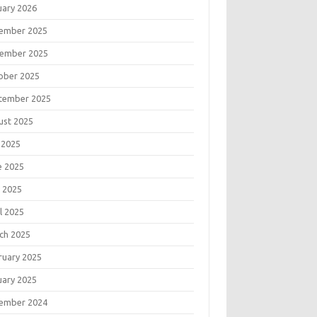
uary 2026
ember 2025
ember 2025
ober 2025
tember 2025
ust 2025
 2025
e 2025
 2025
l 2025
ch 2025
ruary 2025
uary 2025
ember 2024