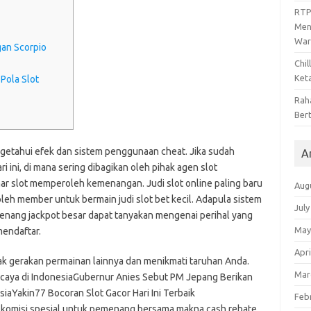
RTP
Men
War
an Scorpio
Chil
Keta
 Pola Slot
Rah
Ber
ngetahui efek dan sistem penggunaan cheat. Jika sudah
A
i ini, di mana sering dibagikan oleh pihak agen slot
 slot memperoleh kemenangan. Judi slot online paling baru
Aug
oleh member untuk bermain judi slot bet kecil. Adapula sistem
July
 menang jackpot besar dapat tanyakan mengenai perihal yang
May
endaftar.
Apri
k gerakan permainan lainnya dan menikmati taruhan Anda.
Mar
rcaya di IndonesiaGubernur Anies Sebut PM Jepang Berikan
siaYakin77 Bocoran Slot Gacor Hari Ini Terbaik
Feb
i komisi spesial untuk pemenang bersama makna cash rebate