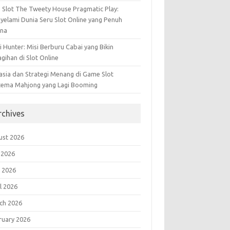
 Slot The Tweety House Pragmatic Play:
yelami Dunia Seru Slot Online yang Penuh
na
li Hunter: Misi Berburu Cabai yang Bikin
gihan di Slot Online
asia dan Strategi Menang di Game Slot
tema Mahjong yang Lagi Booming
rchives
ust 2026
 2026
 2026
l 2026
ch 2026
ruary 2026