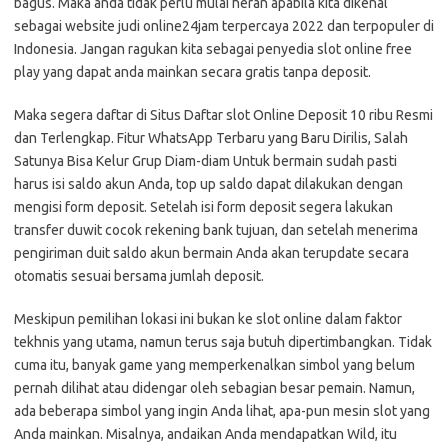
bagus. Maka anda tidak perlu mulai heran apabila kita dikenal
sebagai website judi online24jam terpercaya 2022 dan terpopuler di
Indonesia. Jangan ragukan kita sebagai penyedia slot online free
play yang dapat anda mainkan secara gratis tanpa deposit.
Maka segera daftar di Situs Daftar slot Online Deposit 10 ribu Resmi
dan Terlengkap. Fitur WhatsApp Terbaru yang Baru Dirilis, Salah
Satunya Bisa Kelur Grup Diam-diam Untuk bermain sudah pasti
harus isi saldo akun Anda, top up saldo dapat dilakukan dengan
mengisi form deposit. Setelah isi form deposit segera lakukan
transfer duwit cocok rekening bank tujuan, dan setelah menerima
pengiriman duit saldo akun bermain Anda akan terupdate secara
otomatis sesuai bersama jumlah deposit.
Meskipun pemilihan lokasi ini bukan ke slot online dalam faktor
tekhnis yang utama, namun terus saja butuh dipertimbangkan. Tidak
cuma itu, banyak game yang memperkenalkan simbol yang belum
pernah dilihat atau didengar oleh sebagian besar pemain. Namun,
ada beberapa simbol yang ingin Anda lihat, apa-pun mesin slot yang
Anda mainkan. Misalnya, andaikan Anda mendapatkan Wild, itu