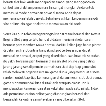
berarti slot hoki Anda mendapatkan simbol yang menggantikan
simbol lain di dalam permainan. Ini sangat mungkin Anda untuk
memasuki mode permainan privat di mana Anda dapat
memenangkan lebih banyak. Sebaiknya alihkan ke permainan judi
slot online lain agar tidak terus memaksakan diri Anda.
Serta kita pun telah mengantongin lisensi resmi berasal dari Nexus
Engine Slot yang terlalu handal didalam menjamin kelancaran
bermain para member. Maka berasal dari itu kalian juga harus pintar
di dalam pilih slot online banyak jackpot terbesar agar dapat
merasakan sensasi jackpot yang disediakan. Nah buat trik sesudah
itu yakni bersama pilih bermain di mesin slot online yang paling
jarang-jarang sekali pemain permainkan. Jadi tiap-tiap game slot
telah melewati organisasi resmi game dunia yang membuat sistem
random untuk tiap-tiap kemenangan di dalam mesin slot. Jadi semua
game slot murni tidak bisa di utak-atik ataupun diatur untuk
mendapatkan kemenangan atau kekalahan pada satu pihak. Tidak
ada permainan casino online yang diuntungkan berasal dari
berpindah ke online sama layaknya yang dikerjakan Slot.