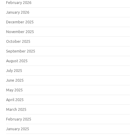
February 2026
January 2026
December 2025
November 2025
October 2025
September 2025
August 2025
July 2025
June 2025
May 2025
April 2025
March 2025
February 2025
January 2025