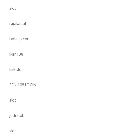
slot
rajakadal
bola gacor
ikan138
link slot
SENI108 LOGIN
slot
judi slot
slot