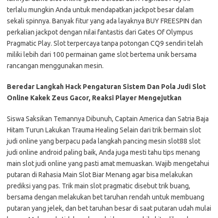
terlalu mungkin Anda untuk mendapatkan jackpot besar dalam
sekali spinnya. Banyak fitur yang ada layaknya BUY FREESPIN dan
perkalian jackpot dengan nilai fantastis dari Gates Of Olympus
Pragmatic Play. Slot terpercaya tanpa potongan CQ9 sendiri telah
miliki lebih dari 100 permainan game slot bertema unik bersama
rancangan menggunakan mesin.
Beredar Langkah Hack Pengaturan Sistem Dan Pola Judi Slot
Online Kakek Zeus Gacor, Reaksi Player Mengejutkan
Siswa Saksikan Temannya Dibunuh, Captain America dan Satria Baja
Hitam Turun Lakukan Trauma Healing Selain dari trik bermain slot
judi online yang berpacu pada langkah pancing mesin slot88 slot
judi online android paling baik, Anda juga mesti tahu tips menang
main slot judi online yang pasti amat memuaskan. Wajib mengetahui
putaran di Rahasia Main Slot Biar Menang agar bisa melakukan
prediksi yang pas. Trik main slot pragmatic disebut trik buang,
bersama dengan melakukan bet taruhan rendah untuk membuang
putaran yang jelek, dan bet taruhan besar di saat putaran udah mulai