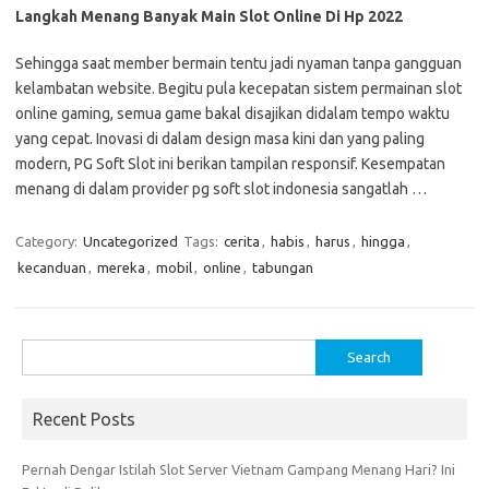
Langkah Menang Banyak Main Slot Online Di Hp 2022
Sehingga saat member bermain tentu jadi nyaman tanpa gangguan
kelambatan website. Begitu pula kecepatan sistem permainan slot
online gaming, semua game bakal disajikan didalam tempo waktu
yang cepat. Inovasi di dalam design masa kini dan yang paling
modern, PG Soft Slot ini berikan tampilan responsif. Kesempatan
menang di dalam provider pg soft slot indonesia sangatlah …
Category:
Uncategorized
Tags:
cerita
,
habis
,
harus
,
hingga
,
kecanduan
,
mereka
,
mobil
,
online
,
tabungan
Search
for:
Recent Posts
Pernah Dengar Istilah Slot Server Vietnam Gampang Menang Hari? Ini