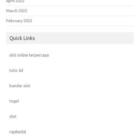
April 2022
March 2022
February 2022
Quick Links
slot online terpercaya
toto 4d
bandar slot
togel
slot
rajakadal