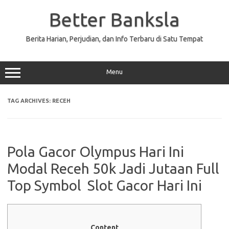
Skip
to
Better Banksla
content
Berita Harian, Perjudian, dan Info Terbaru di Satu Tempat
Menu
TAG ARCHIVES:
RECEH
Pola Gacor Olympus Hari Ini
Modal Receh 50k Jadi Jutaan Full
Top Symbol ️ Slot Gacor Hari Ini
Content