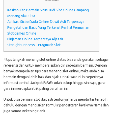
Kesimpulan Bermain Situs Judi Slot Online Gampang
Menang Via Pulsa
Aplikasi Sicbo Dadu Online Duwit Asli Terpercaya
Pengetahuan Basic Yang Terkenal Perihal Permainan
Slot Games Online
Pinjaman Online Terpercaya Aljazair
Starlight Princess – Pragmatic Slot
4 tips langkah menang slot online diatas bisa anda gunakan sebagai
referensi dan untuk mempersiapkan diri sebelum bermain. Dengan
banyak mempelajari tips cara menang slot online, maka anda bisa
bermain dengan lebih baik dan bijak. Untuk saat ini ini sepertinya
informasi perihal Jackpot FaFaFa udah cukup hingga sini saja, gara-
gara ini meruapkan trik paling baru hari ini.
Untuk bisa bermain slot duit asli tentunya harus mendaftar terlebih
dahulu dengan mengisikan formulir pendaftaran layaknya Nama dan
juga Nomor Rekening Bank.