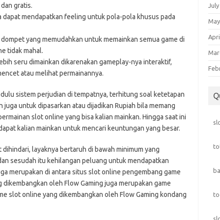
dan gratis.
July
da dapat mendapatkan feeling untuk pola-pola khusus pada
May
Apri
logi dompet yang memudahkan untuk memainkan semua game di
ne tidak mahal.
Mar
bih seru dimainkan dikarenakan gameplay-nya interaktif,
Feb
encet atau melihat permainannya.
ulu sistem perjudian di tempatnya, terhitung soal ketetapan
Q
n juga untuk dipasarkan atau dijadikan Rupiah bila memang
 permainan slot online yang bisa kalian mainkan. Hingga saat ini
sl
 dapat kalian mainkan untuk mencari keuntungan yang besar.
to
 dihindari, layaknya bertaruh di bawah minimum yang
 dan sesudah itu kehilangan peluang untuk mendapatkan
ba
juga merupakan di antara situs slot online pengembang game
yang dikembangkan oleh Flow Gaming juga merupakan game
me slot online yang dikembangkan oleh Flow Gaming kondang
to
sl