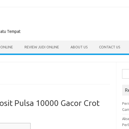
 Satu Tempat
 ONLINE
REVIEW JUDI ONLINE
ABOUT US
CONTACT US
Sea
for:
R
osit Pulsa 10000 Gacor Crot
Pern
Gam
Aks
Perl