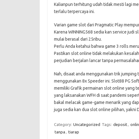
Kalianpun terhitung udah tidak mesti lagi m
terlalu terpercaya ini.
Varian game slot dari Pragmatic Play memp
Karena WINNING568 sedia kan service judi s
mulai berasal dari 25ribu.
Perlu Anda ketahui bahwa game 3 rolls meru
Pastikan slot online tidak melakukan kesal
perjudian berjalan lancar tanpa permasalaha
Nah, disaat anda menggunakan trik jumping 
menggunakan 8x Speeder ini. Slot88 PG Soft
memiliki Grafik permainan slot online yang t
yang laksanakan WFH di saat pandemi sepert
bakal melacak game-game menarik yang dapat
juga sedia kan dua slot online pilihan, yakni
Category:
Uncategorized
Tags:
deposit
,
onli
tanpa
,
tiarap