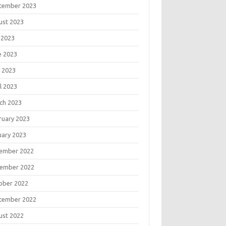
tember 2023
ust 2023
 2023
e 2023
 2023
l 2023
ch 2023
ruary 2023
uary 2023
ember 2022
ember 2022
ober 2022
tember 2022
ust 2022