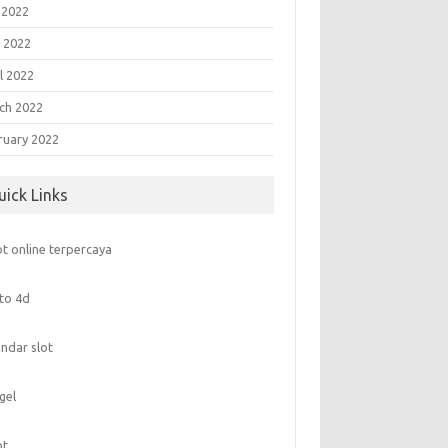
 2022
 2022
l 2022
ch 2022
ruary 2022
uick Links
ot online terpercaya
to 4d
ndar slot
gel
ot