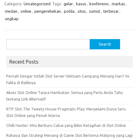
Category:
Uncategorized
Tags:
gelar
,
kasus
,
konferensi
,
markas
,
medan
,
online
,
pengerebekan
,
polda
,
situs
,
sumut
,
terbesar
,
ungkap
Search
for:
Recent Posts
Pernah Dengar Istilah Slot Server Vietnam Gampang Menang Hari? Ini
Fakta di Baliknya
Akses Slot Online Tanpa Hambatan: Semua yang Perlu Anda Tahu
tentang Link Alternatif
RTP Slot The Tweety House Pragmatic Play: Menyelami Dunia Seru
Slot Online yang Penuh Warna
Chilli Hunter: Misi Berburu Cabai yang Bikin Ketagihan di Slot Online
Rahasia dan Strategi Menang di Game Slot Bertema Mahjong yang Lagi