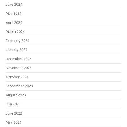
June 2024
May 2024
April 2024
March 2024
February 2024
January 2024
December 2023
November 2023
October 2023
September 2023
August 2023
July 2023
June 2023
May 2023