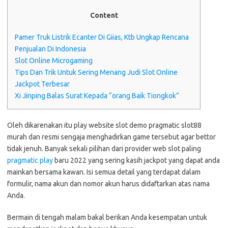
Content
Pamer Truk Listrik Ecanter Di Giias, Ktb Ungkap Rencana
Penjualan Di Indonesia
Slot Online Microgaming
Tips Dan Trik Untuk Sering Menang Judi Slot Online
Jackpot Terbesar
Xi Jinping Balas Surat Kepada “orang Baik Tiongkok”
Oleh dikarenakan itu play website slot demo pragmatic slot88
murah dan resmi sengaja menghadirkan game tersebut agar bettor
tidak jenuh. Banyak sekali pilihan dari provider web slot paling
pragmatic play
baru 2022 yang sering kasih jackpot yang dapat anda
mainkan bersama kawan. Isi semua detail yang terdapat dalam
formulir, nama akun dan nomor akun harus didaftarkan atas nama
Anda.
Bermain di tengah malam bakal berikan Anda kesempatan untuk