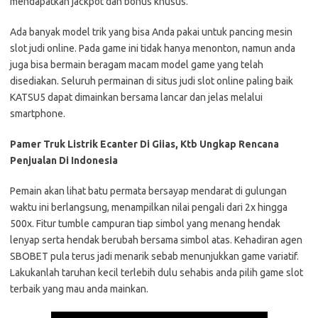
mendapatkan jackpot dan bonus khusus.
Ada banyak model trik yang bisa Anda pakai untuk pancing mesin
slot judi online. Pada game ini tidak hanya menonton, namun anda
juga bisa bermain beragam macam model game yang telah
disediakan. Seluruh permainan di situs judi slot online paling baik
KATSU5 dapat dimainkan bersama lancar dan jelas melalui
smartphone.
Pamer Truk Listrik Ecanter Di Giias, Ktb Ungkap Rencana
Penjualan Di Indonesia
Pemain akan lihat batu permata bersayap mendarat di gulungan
waktu ini berlangsung, menampilkan nilai pengali dari 2x hingga
500x. Fitur tumble campuran tiap simbol yang menang hendak
lenyap serta hendak berubah bersama simbol atas. Kehadiran agen
SBOBET pula terus jadi menarik sebab menunjukkan game variatif.
Lakukanlah taruhan kecil terlebih dulu sehabis anda pilih game slot
terbaik yang mau anda mainkan.