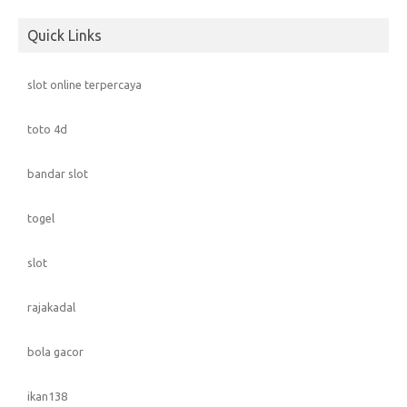
Quick Links
slot online terpercaya
toto 4d
bandar slot
togel
slot
rajakadal
bola gacor
ikan138