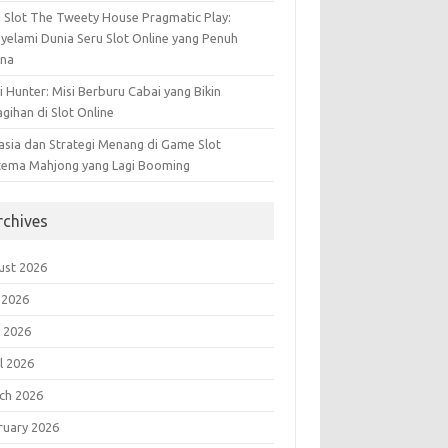
 Slot The Tweety House Pragmatic Play:
yelami Dunia Seru Slot Online yang Penuh
na
li Hunter: Misi Berburu Cabai yang Bikin
gihan di Slot Online
asia dan Strategi Menang di Game Slot
tema Mahjong yang Lagi Booming
rchives
ust 2026
 2026
 2026
l 2026
ch 2026
ruary 2026