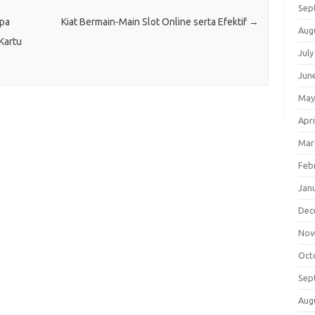
Sep
apa
Kiat Bermain-Main Slot Online serta Efektif
→
Aug
Kartu
July
Jun
May
Apri
Mar
Feb
Jan
Dec
Nov
Oct
Sep
Aug