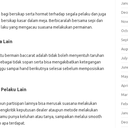
Jan
Dec
 bagi bersikap serta hormat terhadap segala pelaku dan juga
 bersikap kasar dalam meja. Berbicaralah bersama sepi dan
Nov
h laku yang mengacau suasana melakukan permainan.
Oct
Sep
 Lain
Aug
aktu bermain baccarat adalah tidak boleh menyentuh taruhan
July
t sebagai tidak sopan serta bisa mengakibatkan ketegangan
Jun
ggu sampai hand berikutnya selesai sebelum memposisikan
May
Apri
 Pelaku Lain
Mar
upun partisipan lainnya bisa merusak suasana melakukan
Feb
mengkritik keputusan dealer ataupun metode melakukan
Jan
Kamu punya keluhan atau tanya, sampaikan melalui smooth
Dec
 apa terdapat.