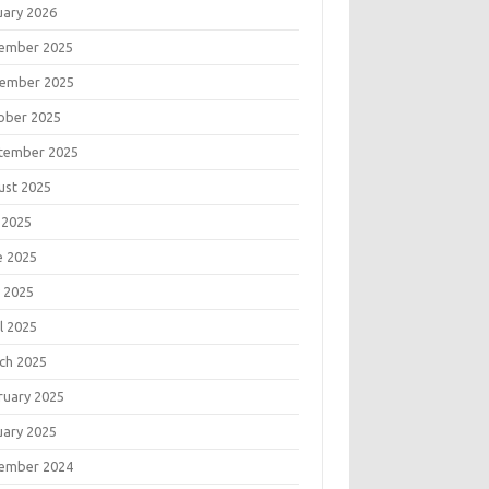
uary 2026
ember 2025
ember 2025
ober 2025
tember 2025
ust 2025
 2025
e 2025
 2025
l 2025
ch 2025
ruary 2025
uary 2025
ember 2024