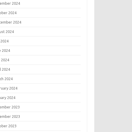
ember 2024
ober 2024
tember 2024
ust 2024
 2024
e 2024
 2024
l 2024
ch 2024
ruary 2024
uary 2024
ember 2023
ember 2023
ober 2023