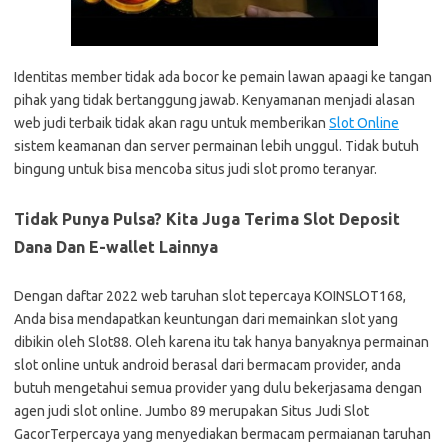
Identitas member tidak ada bocor ke pemain lawan apaagi ke tangan
pihak yang tidak bertanggung jawab. Kenyamanan menjadi alasan
web judi terbaik tidak akan ragu untuk memberikan
Slot Online
sistem keamanan dan server permainan lebih unggul. Tidak butuh
bingung untuk bisa mencoba situs judi slot promo teranyar.
Tidak Punya Pulsa? Kita Juga Terima Slot Deposit
Dana Dan E-wallet Lainnya
Dengan daftar 2022 web taruhan slot tepercaya KOINSLOT168,
Anda bisa mendapatkan keuntungan dari memainkan slot yang
dibikin oleh Slot88. Oleh karena itu tak hanya banyaknya permainan
slot online untuk android berasal dari bermacam provider, anda
butuh mengetahui semua provider yang dulu bekerjasama dengan
agen judi slot online. Jumbo 89 merupakan Situs Judi Slot
GacorTerpercaya yang menyediakan bermacam permaianan taruhan