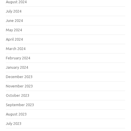
August 2024
July 2024
June 2024
May 2024
April 2024
March 2024
February 2024
January 2024
December 2023
November 2023
October 2023
September 2023
August 2023
July 2023