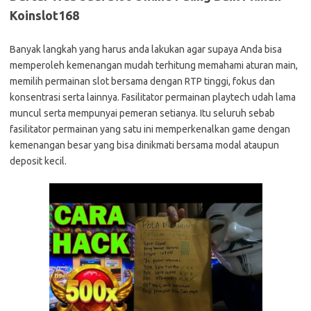
Koinslot168
Banyak langkah yang harus anda lakukan agar supaya Anda bisa
memperoleh kemenangan mudah terhitung memahami aturan main,
memilih permainan slot bersama dengan RTP tinggi, fokus dan
konsentrasi serta lainnya. Fasilitator permainan playtech udah lama
muncul serta mempunyai pemeran setianya. Itu seluruh sebab
fasilitator permainan yang satu ini memperkenalkan game dengan
kemenangan besar yang bisa dinikmati bersama modal ataupun
deposit kecil.