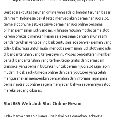
agen server luar negeri mudah menang yang kami kelola.
Berbagai aktivitas taruhan online yang ada di bandar taruhan besar
dan resmi Indonesia bakal tetap menyediakan permainan judi slot.
Game slot online satu-satunya permainan judi online bersama
pilihan permainan judi yang miliki hingga ratusan model game slot.
Karena praktis dimainkan kapan saja bersama dengan akun resmi
bandar taruhan yang paling baik tentu saja ada banyak pemain yang
tidak bakal ragu untuk mulai mencoba permainan judi slot yang ada
di bandar taruhan yang terpercaya ini. Proses pendaftaran member
baru di bandar taruhan yang terbaik tetap gratis dan bermacam
transaksi yang pemain butuhkan untuk bermain judi slot juga lebih
mudah. Tidak sedikit media online dan para youtuber yang telah
mengusahakan memberikan pencerahan dan informasi agar para
pemain judi slot online segera menyadari bahwa sebenarnya saldo
mereka sedang dikuras.
Slot855 Web Judi Slot Online Resmi
Tidak hanya 100 spin kamu juga bakal bisa dapatkan jackpot 45