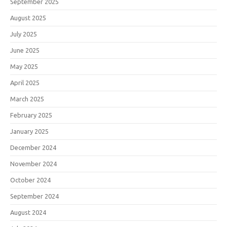
September 2025
August 2025
July 2025
June 2025
May 2025
April 2025
March 2025
February 2025
January 2025
December 2024
November 2024
October 2024
September 2024
August 2024