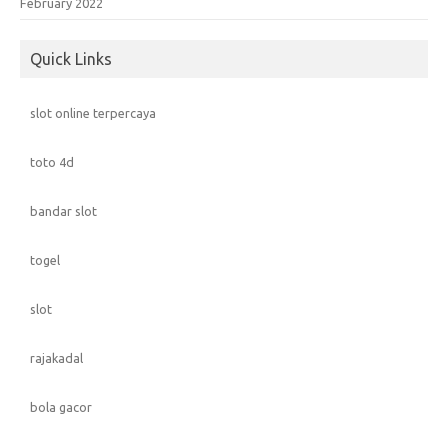
February 2022
Quick Links
slot online terpercaya
toto 4d
bandar slot
togel
slot
rajakadal
bola gacor