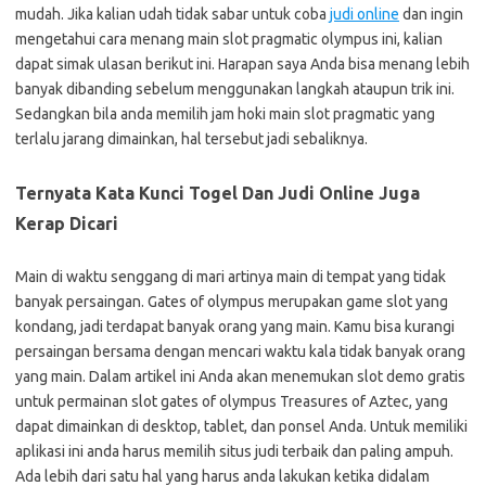
mudah. Jika kalian udah tidak sabar untuk coba
judi online
dan ingin
mengetahui cara menang main slot pragmatic olympus ini, kalian
dapat simak ulasan berikut ini. Harapan saya Anda bisa menang lebih
banyak dibanding sebelum menggunakan langkah ataupun trik ini.
Sedangkan bila anda memilih jam hoki main slot pragmatic yang
terlalu jarang dimainkan, hal tersebut jadi sebaliknya.
Ternyata Kata Kunci Togel Dan Judi Online Juga
Kerap Dicari
Main di waktu senggang di mari artinya main di tempat yang tidak
banyak persaingan. Gates of olympus merupakan game slot yang
kondang, jadi terdapat banyak orang yang main. Kamu bisa kurangi
persaingan bersama dengan mencari waktu kala tidak banyak orang
yang main. Dalam artikel ini Anda akan menemukan slot demo gratis
untuk permainan slot gates of olympus Treasures of Aztec, yang
dapat dimainkan di desktop, tablet, dan ponsel Anda. Untuk memiliki
aplikasi ini anda harus memilih situs judi terbaik dan paling ampuh.
Ada lebih dari satu hal yang harus anda lakukan ketika didalam