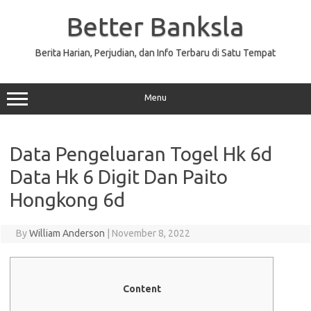
Skip
to
Better Banksla
content
Berita Harian, Perjudian, dan Info Terbaru di Satu Tempat
Menu
Data Pengeluaran Togel Hk 6d
Data Hk 6 Digit Dan Paito
Hongkong 6d
By
William Anderson
|
November 8, 2022
Content