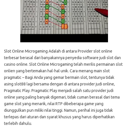
Slot Online Microgaming Adalah di antara Provider slot online
terbesar berasal dari banyakannya penyedia software judi slot dan
casino online. Slot Online Microgaming telah merilis permainan slot
onlien yang bertemakan hal-hal unik. Cara menang main slot
pragmatic – Bagi Anda yang gemar bermain slot, tentunya tidak
asing slot88 lagi bersama dengan di antara provider judi online,
Pragmatic Play. Pragmatic Play menjadi salah satu provider judi
online yang paling banyak digemari, tidak cuman berasal dari tema
game slot yang menarik, nilai RTP dibeberapa game yang
diunggulkan pun miliki nilai tinggi. Namun, perihal ini juga tidak
terlepas dari aturan dan syarat khusus yang harus diperhatikan
terlebih dahulu.