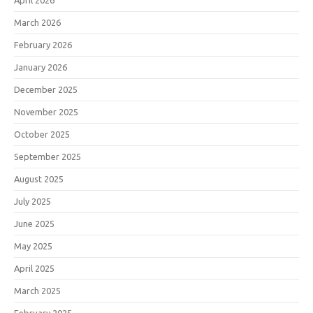
April 2026
March 2026
February 2026
January 2026
December 2025
November 2025
October 2025
September 2025
August 2025
July 2025
June 2025
May 2025
April 2025
March 2025