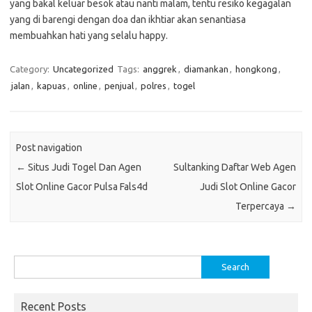
yang bakal keluar besok atau nanti malam, tentu resiko kegagalan
yang di barengi dengan doa dan ikhtiar akan senantiasa
membuahkan hati yang selalu happy.
Category:
Uncategorized
Tags:
anggrek
,
diamankan
,
hongkong
,
jalan
,
kapuas
,
online
,
penjual
,
polres
,
togel
Post navigation
←
Situs Judi Togel Dan Agen
Sultanking Daftar Web Agen
Slot Online Gacor Pulsa Fals4d
Judi Slot Online Gacor
Terpercaya
→
Search
for:
Recent Posts