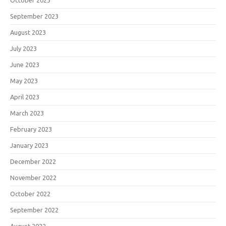
September 2023
August 2023
July 2023
June 2023
May 2023
April 2023
March 2023
February 2023
January 2023
December 2022
November 2022
October 2022
September 2022
August 2022