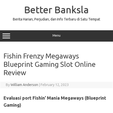
Skip
to
Better Banksla
content
Berita Harian, Perjudian, dan Info Terbaru di Satu Tempat
Menu
Fishin Frenzy Megaways
Blueprint Gaming Slot Online
Review
By
William Anderson
|
February 12, 2023
Evaluasi port Fishin’ Mania Megaways (Blueprint
Gaming)