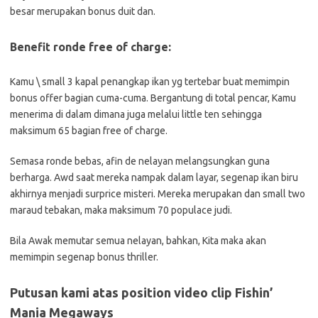
besar merupakan bonus duit dan.
Benefit ronde free of charge:
Kamu \ small 3 kapal penangkap ikan yg tertebar buat memimpin
bonus offer bagian cuma-cuma. Bergantung di total pencar, Kamu
menerima di dalam dimana juga melalui little ten sehingga
maksimum 65 bagian free of charge.
Semasa ronde bebas, afin de nelayan melangsungkan guna
berharga. Awd saat mereka nampak dalam layar, segenap ikan biru
akhirnya menjadi surprice misteri. Mereka merupakan dan small two
maraud tebakan, maka maksimum 70 populace judi.
Bila Awak memutar semua nelayan, bahkan, Kita maka akan
memimpin segenap bonus thriller.
Putusan kami atas position video clip Fishin’
Mania Megaways