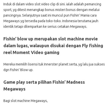
Induk di dalam video slot video clip di sini. ialah adalah pemancing
sport, yg ditest menangkap bonus misteri bonus dengan melalui
pancingnya. Selanjutnya saat ini muncul pun Fishin’ Mania cara
Megaways yg tersedia pada toko-toko. Indonesia terutama jauh
identik tetapi dilemparkan ke serius cetakan Megaways.
Fishin’ blow up merupakan slot machine movie
dalam lugas, walaupun disukai dengan Fly fishing
reel Moment Video gaming
Mereka memilih lisensi tuk Innerster planet serta, yg lalu jua sukses
dgn Fishin’ Blow up.
Game play serta pilihan Fishin’ Madness
Megaways
Bagi slot machine Megaways,