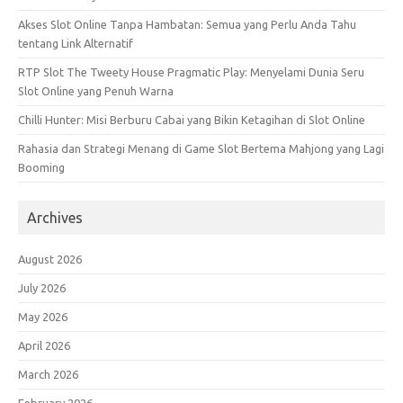
Akses Slot Online Tanpa Hambatan: Semua yang Perlu Anda Tahu
tentang Link Alternatif
RTP Slot The Tweety House Pragmatic Play: Menyelami Dunia Seru
Slot Online yang Penuh Warna
Chilli Hunter: Misi Berburu Cabai yang Bikin Ketagihan di Slot Online
Rahasia dan Strategi Menang di Game Slot Bertema Mahjong yang Lagi
Booming
Archives
August 2026
July 2026
May 2026
April 2026
March 2026
February 2026