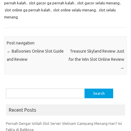
pernah kalah
,
slot gacor ga pernah kalah
,
slot gacor selalu menang
,
slot online ga pernah kalah
,
slot online selalu menang
,
slot selalu
menang
Post navigation
←
Balloonies Online Slot Guide
Treasure Skyland Review Just
and Review
for the Win Slot Online Review
→
Search
for:
Recent Posts
Pernah Dengar Istilah Slot Server Vietnam Gampang Menang Hari? Ini
Fakta di Baliknya