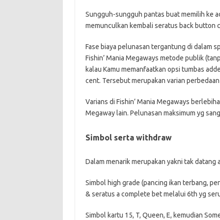
Sungguh-sungguh pantas buat memilih ke a
memunculkan kembali seratus back button c
Fase biaya pelunasan tergantung di dalam 
Fishin’ Mania Megaways metode publik (tanp
kalau Kamu memanfaatkan opsi tumbas adde
cent. Tersebut merupakan varian perbedaan y
Varians di Fishin’ Mania Megaways berlebi
Megaway lain. Pelunasan maksimum yg sangg
Simbol serta withdraw
Dalam menarik merupakan yakni tak datang a
Simbol high grade (pancing ikan terbang, pen
& seratus a complete bet melalui 6th yg ser
Simbol kartu 15, T, Queen, E, kemudian Some