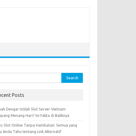
rch
ecent Posts
ah Dengar Istilah Slot Server Vietnam
pang Menang Hari? Ini Fakta di Baliknya
es Slot Online Tanpa Hambatan: Semua yang
u Anda Tahu tentang Link Alternatif