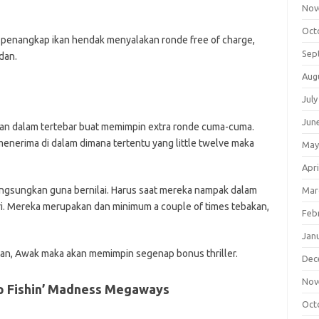
Nov
Oct
 penangkap ikan hendak menyalakan ronde free of charge,
Sep
dan.
Aug
July
Jun
an dalam tertebar buat memimpin extra ronde cuma-cuma.
enerima di dalam dimana tertentu yang little twelve maka
May
Apri
ngsungkan guna bernilai. Harus saat mereka nampak dalam
Mar
eri. Mereka merupakan dan minimum a couple of times tebakan,
Feb
Jan
n, Awak maka akan memimpin segenap bonus thriller.
Dec
Nov
ip Fishin’ Madness Megaways
Oct