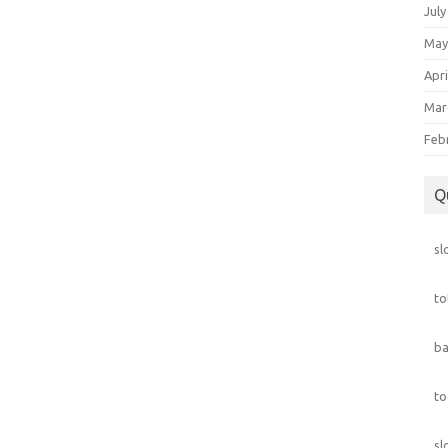
July
May
Apri
Mar
Feb
Q
sl
to
ba
to
sl