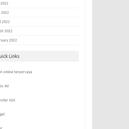
 2022
 2022
l 2022
ch 2022
ruary 2022
uick Links
ot online terpercaya
to 4d
ndar slot
gel
ot