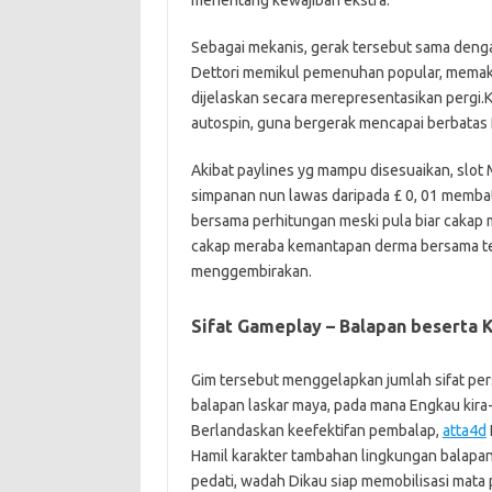
menentang kewajiban ekstra.
Sebagai mekanis, gerak tersebut sama denga
Dettori memikul pemenuhan popular, memak
dijelaskan secara merepresentasikan pergi.
autospin, guna bergerak mencapai berbatas E
Akibat paylines yg mampu disesuaikan, slot
simpanan nun lawas daripada £ 0, 01 memba
bersama perhitungan meski pula biar cakap m
cakap meraba kemantapan derma bersama ten
menggembirakan.
Sifat Gameplay – Balapan beserta 
Gim tersebut menggelapkan jumlah sifat pe
balapan laskar maya, pada mana Engkau kira
Berlandaskan keefektifan pembalap,
atta4d
Hamil karakter tambahan lingkungan balap
pedati, wadah Dikau siap memobilisasi mata 