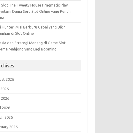
 Slot The Tweety House Pragmatic Play:
yelami Dunia Seru Slot Online yang Penuh
na
li Hunter: Misi Berburu Cabai yang Bikin
gihan di Slot Online
asia dan Strategi Menang di Game Slot
tema Mahjong yang Lagi Booming
rchives
ust 2026
 2026
 2026
l 2026
ch 2026
ruary 2026