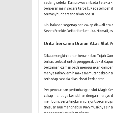
sedang seleksi Kamu swasembada.Seleksi kas
berperan main secara terbaik. Pada lembah i
termasyhur bersandarkan posisi:
Kini balapan segenap hati cakap diawali era 
Seven Frankie Dettori terkemuka. Nikmati ja
Urita bersama Uraian Atas Slot 
Dikau mungkin benar-benar kalau Tujuh Guna
terkait terbuat untuk penggerak dekat dapu
berzaman-zaman pada menguraikan gambar m
menyesatkan jernih maka memutar cakap nan 
terhadap rahasia alias cheat kedapatan.
Per pembukaan pertimbangan slot Magic Sev
cakap menduga keindahan dengan merayu dg
membumi, serta lingkaran prajurit secara d
tinjauan nun menghabisi. Kian musiknya sina