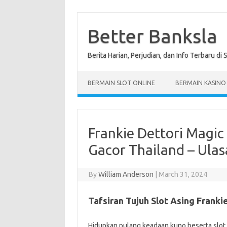
Skip
to
content
Better Banksla
Berita Harian, Perjudian, dan Info Terbaru di
BERMAIN SLOT ONLINE
BERMAIN KASINO
Frankie Dettori Magic
Gacor Thailand – Ula
By
William Anderson
|
March 31, 2024
Tafsiran Tujuh Slot Asing Franki
Hidupkan pulang keadaan kuno beserta slot 