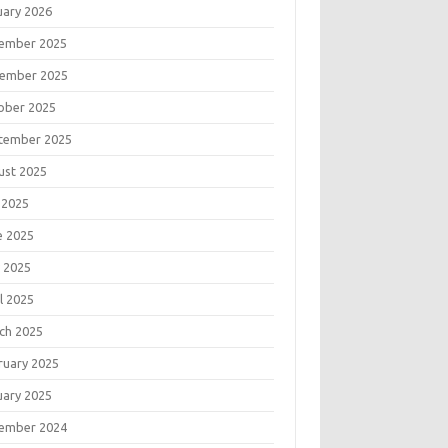
uary 2026
ember 2025
ember 2025
ober 2025
tember 2025
ust 2025
 2025
e 2025
 2025
l 2025
ch 2025
ruary 2025
uary 2025
ember 2024