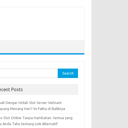
rch
ecent Posts
ah Dengar Istilah Slot Server Vietnam
pang Menang Hari? Ini Fakta di Baliknya
es Slot Online Tanpa Hambatan: Semua yang
u Anda Tahu tentang Link Alternatif