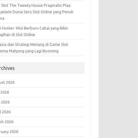
 Slot The Tweety House Pragmatic Play:
yelami Dunia Seru Slot Online yang Penuh
na
li Hunter: Misi Berburu Cabai yang Bikin
gihan di Slot Online
asia dan Strategi Menang di Game Slot
tema Mahjong yang Lagi Booming
rchives
ust 2026
 2026
 2026
l 2026
ch 2026
ruary 2026