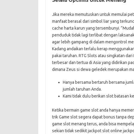
Jika mereka memutuskan untuk memulai petu
manfaat berasal dari simbol liar yang terk
cache harta karun yang tersembunyi. “Mud
penduduk tidak lagi terlibat dengan laksanak
agar lebih gampang di dalam mengontrol me
Kadang andaikan terlalu kerap menggunakan
pakai taruhan. RTG Slots atau singkatan dar
terbesar dan tertua di Asia yang didirikan p
dimana Zeus si dewa geledek merupakan mask
Hanya bersama bertaruh bersama jumlah
jumlah taruhan Anda.
Kami tidak dulu berikan slot batasan 
Ketika bermain game slot anda hanya memerlu
trik Game slot segera dapat bonus tanpa depo
game slot menang terus, anda bisa mempelaja
sekian tidak sedikit jackpot slot online jack