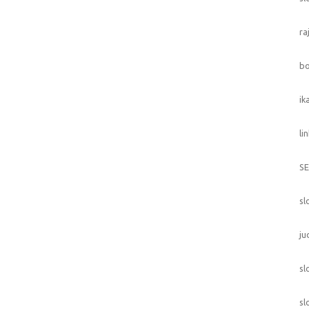
ra
bo
ik
li
SE
sl
ju
sl
sl