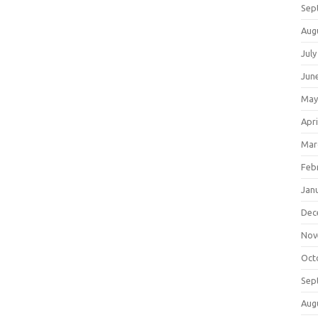
Sep
Aug
July
Jun
May
Apri
Mar
Feb
Jan
Dec
Nov
Oct
Sep
Aug