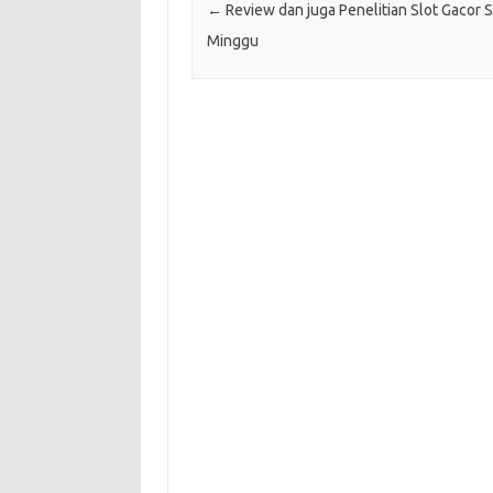
←
Review dan juga Penelitian Slot Gacor S
Minggu