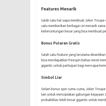
Features Menarik
Salah satu hal siapa membuat Joker Troupe de
satu memberikan berbagai ciri menarik sama s
keberuntungan besar yang bisa membuat pe
Bonus Putaran Gratis
Salah satu feature yang terutama dinantikan d
bisa mendapatkan freespin bebas mesti mempo
gigantic untuk partisipan bagi mencapai k
Simbol Liar
Selain bonus spin cuma-cuma, Joker Troupe
lain untuk menciptakan gabungan kejayaan.
probabilitas lebih besar gigantic untuk men