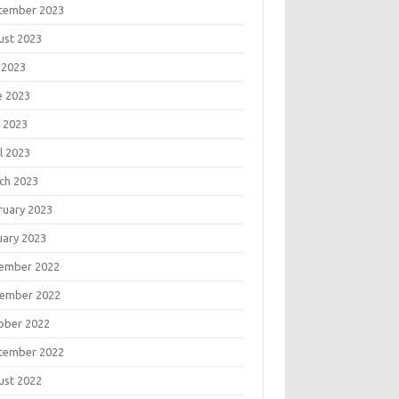
tember 2023
ust 2023
 2023
e 2023
 2023
l 2023
ch 2023
ruary 2023
uary 2023
ember 2022
ember 2022
ober 2022
tember 2022
ust 2022