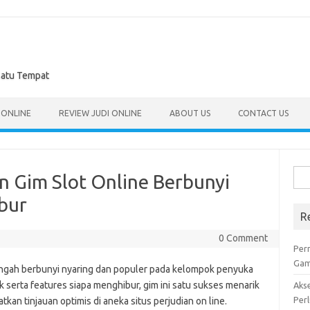
 Satu Tempat
 ONLINE
REVIEW JUDI ONLINE
ABOUT US
CONTACT US
Sea
n Gim Slot Online Berbunyi
for:
bur
R
0 Comment
Pern
Gam
engah berbunyi nyaring dan populer pada kelompok penyuka
k serta features siapa menghibur, gim ini satu sukses menarik
Aks
Perl
kan tinjauan optimis di aneka situs perjudian on line.