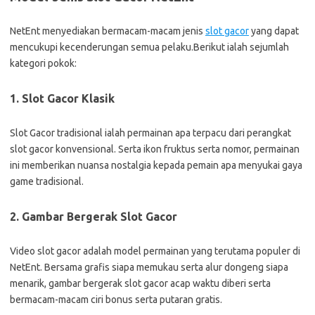
NetEnt menyediakan bermacam-macam jenis
slot gacor
yang dapat
mencukupi kecenderungan semua pelaku.Berikut ialah sejumlah
kategori pokok:
1. Slot Gacor Klasik
Slot Gacor tradisional ialah permainan apa terpacu dari perangkat
slot gacor konvensional. Serta ikon fruktus serta nomor, permainan
ini memberikan nuansa nostalgia kepada pemain apa menyukai gaya
game tradisional.
2. Gambar Bergerak Slot Gacor
Video slot gacor adalah model permainan yang terutama populer di
NetEnt. Bersama grafis siapa memukau serta alur dongeng siapa
menarik, gambar bergerak slot gacor acap waktu diberi serta
bermacam-macam ciri bonus serta putaran gratis.