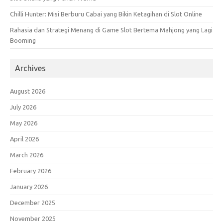
Chilli Hunter: Misi Berburu Cabai yang Bikin Ketagihan di Slot Online
Rahasia dan Strategi Menang di Game Slot Bertema Mahjong yang Lagi
Booming
Archives
August 2026
July 2026
May 2026
April 2026
March 2026
February 2026
January 2026
December 2025
November 2025