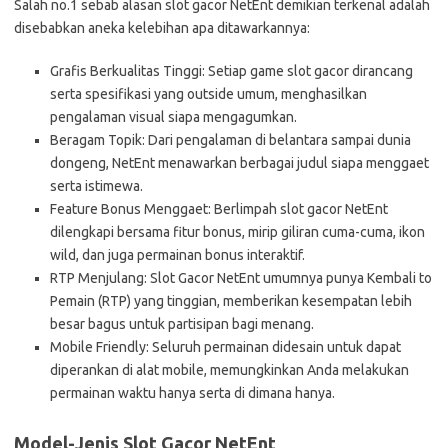
Salah no.1 sebab alasan slot gacor NetEnt demikian terkenal adalah
disebabkan aneka kelebihan apa ditawarkannya:
Grafis Berkualitas Tinggi: Setiap game slot gacor dirancang
serta spesifikasi yang outside umum, menghasilkan
pengalaman visual siapa mengagumkan.
Beragam Topik: Dari pengalaman di belantara sampai dunia
dongeng, NetEnt menawarkan berbagai judul siapa menggaet
serta istimewa.
Feature Bonus Menggaet: Berlimpah slot gacor NetEnt
dilengkapi bersama fitur bonus, mirip giliran cuma-cuma, ikon
wild, dan juga permainan bonus interaktif.
RTP Menjulang: Slot Gacor NetEnt umumnya punya Kembali to
Pemain (RTP) yang tinggian, memberikan kesempatan lebih
besar bagus untuk partisipan bagi menang.
Mobile Friendly: Seluruh permainan didesain untuk dapat
diperankan di alat mobile, memungkinkan Anda melakukan
permainan waktu hanya serta di dimana hanya.
Model-Jenis Slot Gacor NetEnt