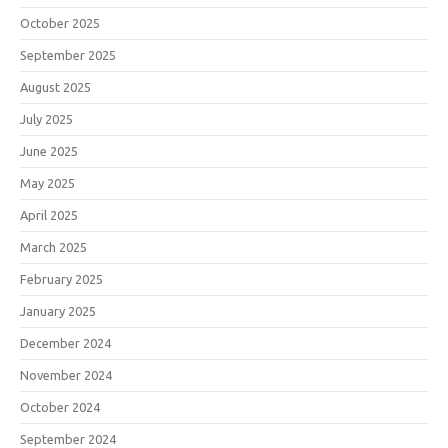
October 2025
September 2025
August 2025
July 2025
June 2025
May 2025
April 2025
March 2025
February 2025
January 2025
December 2024
November 2024
October 2024
September 2024