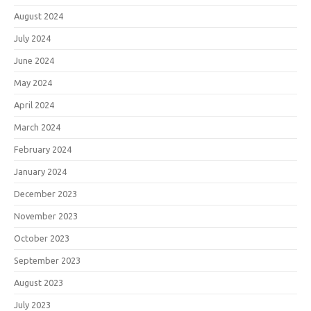
August 2024
July 2024
June 2024
May 2024
April 2024
March 2024
February 2024
January 2024
December 2023
November 2023
October 2023
September 2023
August 2023
July 2023