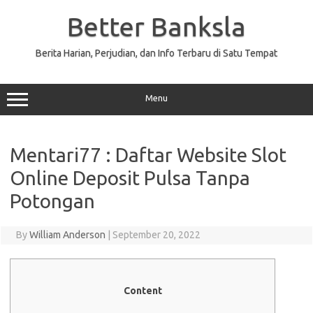
Skip
to
Better Banksla
content
Berita Harian, Perjudian, dan Info Terbaru di Satu Tempat
Menu
Mentari77 : Daftar Website Slot
Online Deposit Pulsa Tanpa
Potongan
By
William Anderson
|
September 20, 2022
Content