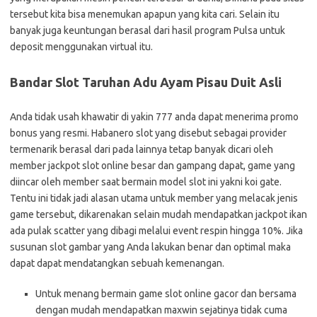
tersebut kita bisa menemukan apapun yang kita cari. Selain itu
banyak juga keuntungan berasal dari hasil program Pulsa untuk
deposit menggunakan virtual itu.
Bandar Slot Taruhan Adu Ayam Pisau Duit Asli
Anda tidak usah khawatir di yakin 777 anda dapat menerima promo
bonus yang resmi. Habanero slot yang disebut sebagai provider
termenarik berasal dari pada lainnya tetap banyak dicari oleh
member jackpot slot online besar dan gampang dapat, game yang
diincar oleh member saat bermain model slot ini yakni koi gate.
Tentu ini tidak jadi alasan utama untuk member yang melacak jenis
game tersebut, dikarenakan selain mudah mendapatkan jackpot ikan
ada pulak scatter yang dibagi melalui event respin hingga 10%. Jika
susunan slot gambar yang Anda lakukan benar dan optimal maka
dapat dapat mendatangkan sebuah kemenangan.
Untuk menang bermain game slot online gacor dan bersama
dengan mudah mendapatkan maxwin sejatinya tidak cuma