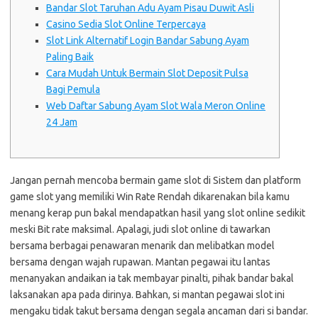
Bandar Slot Taruhan Adu Ayam Pisau Duwit Asli
Casino Sedia Slot Online Terpercaya
Slot Link Alternatif Login Bandar Sabung Ayam
Paling Baik
Cara Mudah Untuk Bermain Slot Deposit Pulsa
Bagi Pemula
Web Daftar Sabung Ayam Slot Wala Meron Online
24 Jam
Jangan pernah mencoba bermain game slot di Sistem dan platform
game slot yang memiliki Win Rate Rendah dikarenakan bila kamu
menang kerap pun bakal mendapatkan hasil yang slot online sedikit
meski Bit rate maksimal. Apalagi, judi slot online di tawarkan
bersama berbagai penawaran menarik dan melibatkan model
bersama dengan wajah rupawan. Mantan pegawai itu lantas
menanyakan andaikan ia tak membayar pinalti, pihak bandar bakal
laksanakan apa pada dirinya. Bahkan, si mantan pegawai slot ini
mengaku tidak takut bersama dengan segala ancaman dari si bandar.