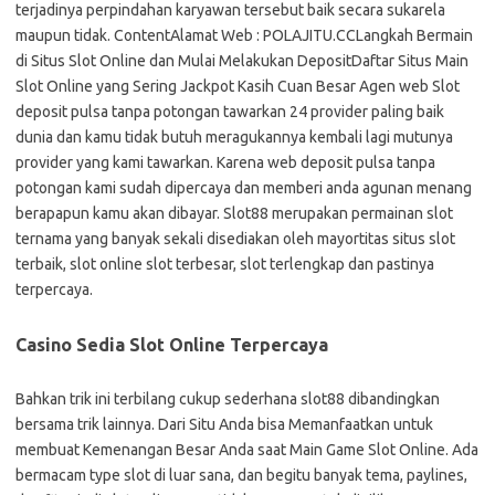
terjadinya perpindahan karyawan tersebut baik secara sukarela
maupun tidak. ContentAlamat Web : POLAJITU.CCLangkah Bermain
di Situs Slot Online dan Mulai Melakukan DepositDaftar Situs Main
Slot Online yang Sering Jackpot Kasih Cuan Besar Agen web Slot
deposit pulsa tanpa potongan tawarkan 24 provider paling baik
dunia dan kamu tidak butuh meragukannya kembali lagi mutunya
provider yang kami tawarkan. Karena web deposit pulsa tanpa
potongan kami sudah dipercaya dan memberi anda agunan menang
berapapun kamu akan dibayar. Slot88 merupakan permainan slot
ternama yang banyak sekali disediakan oleh mayortitas situs slot
terbaik, slot online slot terbesar, slot terlengkap dan pastinya
terpercaya.
Casino Sedia Slot Online Terpercaya
Bahkan trik ini terbilang cukup sederhana slot88 dibandingkan
bersama trik lainnya. Dari Situ Anda bisa Memanfaatkan untuk
membuat Kemenangan Besar Anda saat Main Game Slot Online. Ada
bermacam type slot di luar sana, dan begitu banyak tema, paylines,