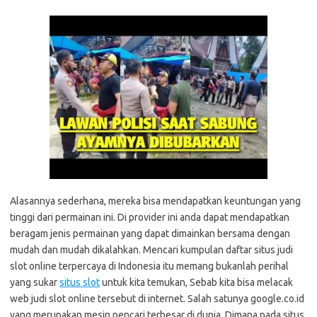
Alasannya sederhana, mereka bisa mendapatkan keuntungan yang
tinggi dari permainan ini. Di provider ini anda dapat mendapatkan
beragam jenis permainan yang dapat dimainkan bersama dengan
mudah dan mudah dikalahkan. Mencari kumpulan daftar situs judi
slot online terpercaya di Indonesia itu memang bukanlah perihal
yang sukar
situs slot
untuk kita temukan, Sebab kita bisa melacak
web judi slot online tersebut di internet. Salah satunya google.co.id
yang merupakan mesin pencari terbesar di dunia, Dimana pada situs