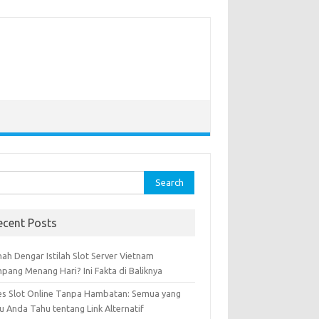
rch
ecent Posts
ah Dengar Istilah Slot Server Vietnam
pang Menang Hari? Ini Fakta di Baliknya
es Slot Online Tanpa Hambatan: Semua yang
u Anda Tahu tentang Link Alternatif