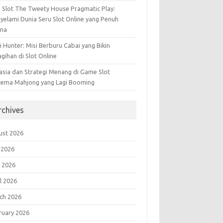
 Slot The Tweety House Pragmatic Play:
yelami Dunia Seru Slot Online yang Penuh
na
li Hunter: Misi Berburu Cabai yang Bikin
gihan di Slot Online
asia dan Strategi Menang di Game Slot
tema Mahjong yang Lagi Booming
rchives
ust 2026
 2026
 2026
l 2026
ch 2026
ruary 2026