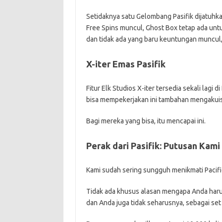
Setidaknya satu Gelombang Pasifik dijatuhka
Free Spins muncul, Ghost Box tetap ada untu
dan tidak ada yang baru keuntungan muncu
X-iter Emas Pasifik
Fitur Elk Studios X-iter tersedia sekali lagi 
bisa mempekerjakan ini tambahan mengakuisi
Bagi mereka yang bisa, itu mencapai ini.
Perak dari Pasifik: Putusan Kami
Kami sudah sering sungguh menikmati Pacific
Tidak ada khusus alasan mengapa Anda harus 
dan Anda juga tidak seharusnya, sebagai set 