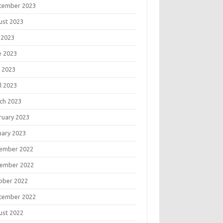
tember 2023
ust 2023
 2023
e 2023
 2023
l 2023
ch 2023
ruary 2023
uary 2023
ember 2022
ember 2022
ober 2022
tember 2022
ust 2022