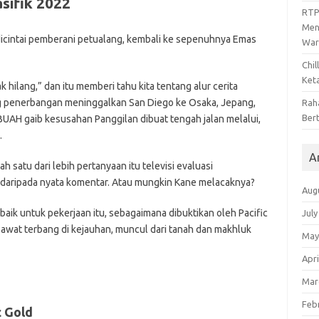
asifik 2022
RTP
Men
 dicintai pemberani petualang, kembali ke sepenuhnya Emas
War
Chil
Keta
k hilang,” dan itu memberi tahu kita tentang alur cerita
ng penerbangan meninggalkan San Diego ke Osaka, Jepang,
Rah
Ber
BUAH gaib kesusahan Panggilan dibuat tengah jalan melalui,
.
A
h satu dari lebih pertanyaan itu televisi evaluasi
aripada nyata komentar. Atau mungkin Kane melacaknya?
Aug
rbaik untuk pekerjaan itu, sebagaimana dibuktikan oleh Pacific
July
sawat terbang di kejauhan, muncul dari tanah dan makhluk
May
Apri
Mar
Feb
c Gold