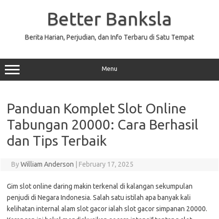
Skip
to
Better Banksla
content
Berita Harian, Perjudian, dan Info Terbaru di Satu Tempat
Menu
Panduan Komplet Slot Online
Tabungan 20000: Cara Berhasil
dan Tips Terbaik
By
William Anderson
|
February 17, 2025
Gim slot online daring makin terkenal di kalangan sekumpulan
penjudi di Negara Indonesia. Salah satu istilah apa banyak kali
kelihatan internal alam slot gacor ialah slot gacor simpanan 20000.