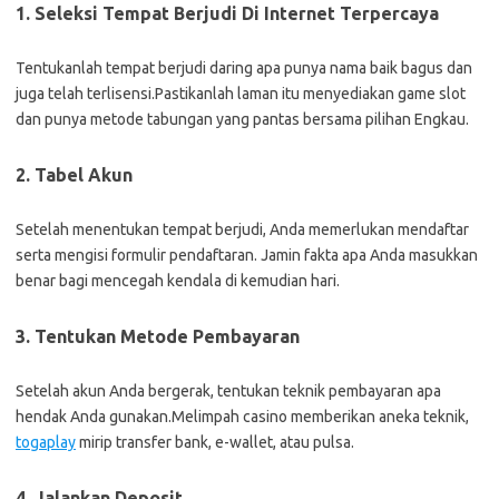
1. Seleksi Tempat Berjudi Di Internet Terpercaya
Tentukanlah tempat berjudi daring apa punya nama baik bagus dan
juga telah terlisensi.Pastikanlah laman itu menyediakan game slot
dan punya metode tabungan yang pantas bersama pilihan Engkau.
2. Tabel Akun
Setelah menentukan tempat berjudi, Anda memerlukan mendaftar
serta mengisi formulir pendaftaran. Jamin fakta apa Anda masukkan
benar bagi mencegah kendala di kemudian hari.
3. Tentukan Metode Pembayaran
Setelah akun Anda bergerak, tentukan teknik pembayaran apa
hendak Anda gunakan.Melimpah casino memberikan aneka teknik,
togaplay
mirip transfer bank, e-wallet, atau pulsa.
4. Jalankan Deposit