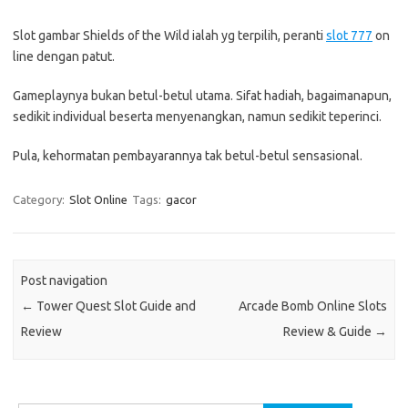
Slot gambar Shields of the Wild ialah yg terpilih, peranti
slot 777
on
line dengan patut.
Gameplaynya bukan betul-betul utama. Sifat hadiah, bagaimanapun,
sedikit individual beserta menyenangkan, namun sedikit teperinci.
Pula, kehormatan pembayarannya tak betul-betul sensasional.
Category:
Slot Online
Tags:
gacor
Post navigation
←
Tower Quest Slot Guide and
Arcade Bomb Online Slots
Review
Review & Guide
→