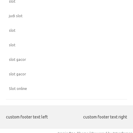
slot
judi slot
slot
slot
slot gacor
slot gacor
Slot online
custom footer text left
custom footer text right