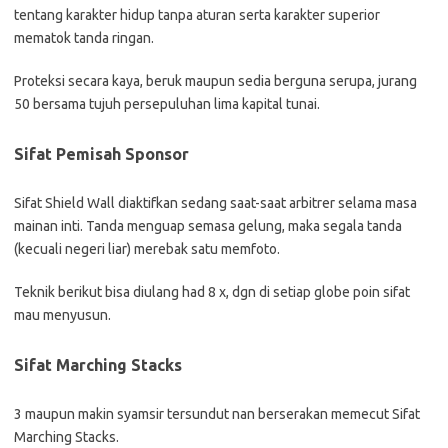
tentang karakter hidup tanpa aturan serta karakter superior
mematok tanda ringan.
Proteksi secara kaya, beruk maupun sedia berguna serupa, jurang
50 bersama tujuh persepuluhan lima kapital tunai.
Sifat Pemisah Sponsor
Sifat Shield Wall diaktifkan sedang saat-saat arbitrer selama masa
mainan inti. Tanda menguap semasa gelung, maka segala tanda
(kecuali negeri liar) merebak satu memfoto.
Teknik berikut bisa diulang had 8 x, dgn di setiap globe poin sifat
mau menyusun.
Sifat Marching Stacks
3 maupun makin syamsir tersundut nan berserakan memecut Sifat
Marching Stacks.