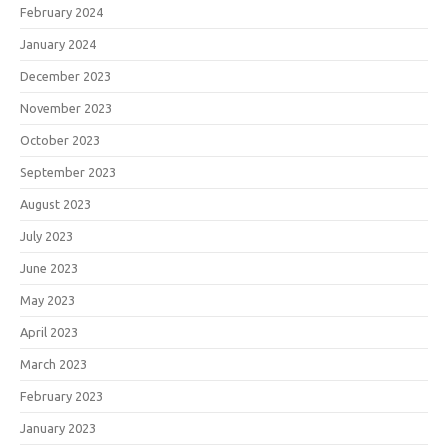
February 2024
January 2024
December 2023
November 2023
October 2023
September 2023
August 2023
July 2023
June 2023
May 2023
April 2023
March 2023
February 2023
January 2023