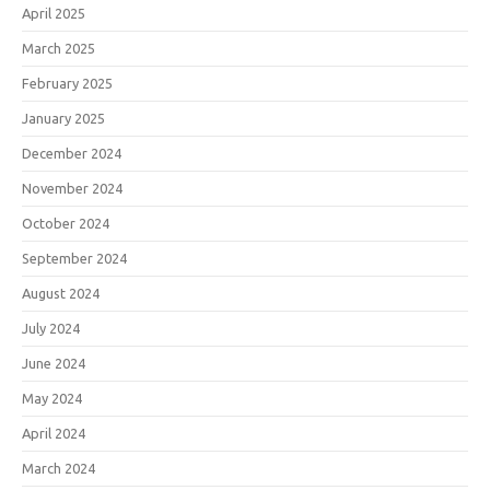
April 2025
March 2025
February 2025
January 2025
December 2024
November 2024
October 2024
September 2024
August 2024
July 2024
June 2024
May 2024
April 2024
March 2024