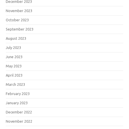
December 2023
November 2023
October 2023
September 2023
August 2023
July 2023
June 2023
May 2023
April 2023
March 2023
February 2023
January 2023
December 2022
November 2022