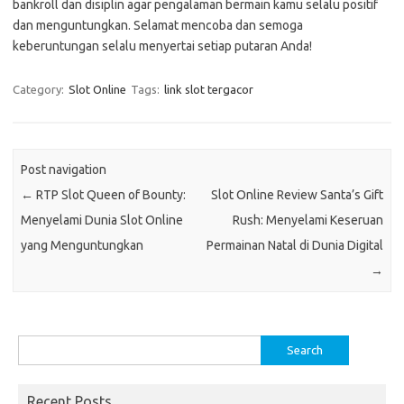
bankroll dan disiplin agar pengalaman bermain kamu selalu positif
dan menguntungkan. Selamat mencoba dan semoga
keberuntungan selalu menyertai setiap putaran Anda!
Category:
Slot Online
Tags:
link slot tergacor
Post navigation
←
RTP Slot Queen of Bounty:
Slot Online Review Santa’s Gift
Menyelami Dunia Slot Online
Rush: Menyelami Keseruan
yang Menguntungkan
Permainan Natal di Dunia Digital
→
Search
for:
Recent Posts