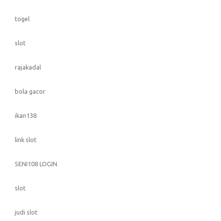
togel
slot
rajakadal
bola gacor
ikan138
link slot
SENI108 LOGIN
slot
judi slot