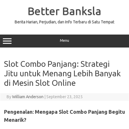
Skip
to
Better Banksla
content
Berita Harian, Perjudian, dan Info Terbaru di Satu Tempat
Menu
Slot Combo Panjang: Strategi
Jitu untuk Menang Lebih Banyak
di Mesin Slot Online
By
William Anderson
|
September 23, 2025
Pengenalan: Mengapa Slot Combo Panjang Begitu
Menarik?