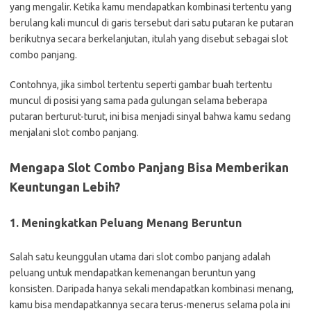
yang mengalir. Ketika kamu mendapatkan kombinasi tertentu yang
berulang kali muncul di garis tersebut dari satu putaran ke putaran
berikutnya secara berkelanjutan, itulah yang disebut sebagai slot
combo panjang.
Contohnya, jika simbol tertentu seperti gambar buah tertentu
muncul di posisi yang sama pada gulungan selama beberapa
putaran berturut-turut, ini bisa menjadi sinyal bahwa kamu sedang
menjalani slot combo panjang.
Mengapa Slot Combo Panjang Bisa Memberikan
Keuntungan Lebih?
1. Meningkatkan Peluang Menang Beruntun
Salah satu keunggulan utama dari slot combo panjang adalah
peluang untuk mendapatkan kemenangan beruntun yang
konsisten. Daripada hanya sekali mendapatkan kombinasi menang,
kamu bisa mendapatkannya secara terus-menerus selama pola ini