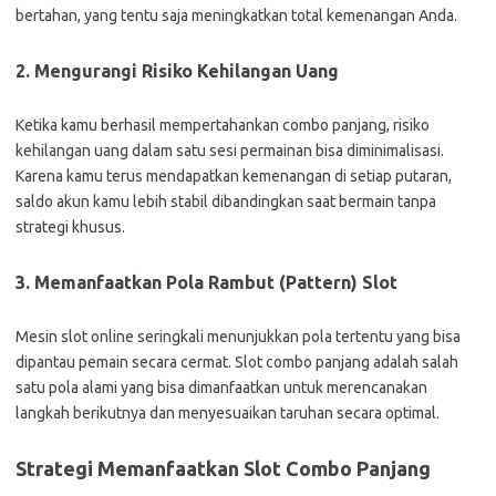
bertahan, yang tentu saja meningkatkan total kemenangan Anda.
2. Mengurangi Risiko Kehilangan Uang
Ketika kamu berhasil mempertahankan combo panjang, risiko
kehilangan uang dalam satu sesi permainan bisa diminimalisasi.
Karena kamu terus mendapatkan kemenangan di setiap putaran,
saldo akun kamu lebih stabil dibandingkan saat bermain tanpa
strategi khusus.
3. Memanfaatkan Pola Rambut (Pattern) Slot
Mesin slot online seringkali menunjukkan pola tertentu yang bisa
dipantau pemain secara cermat. Slot combo panjang adalah salah
satu pola alami yang bisa dimanfaatkan untuk merencanakan
langkah berikutnya dan menyesuaikan taruhan secara optimal.
Strategi Memanfaatkan Slot Combo Panjang