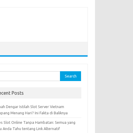
rch
ecent Posts
ah Dengar Istilah Slot Server Vietnam
pang Menang Hari? Ini Fakta di Baliknya
es Slot Online Tanpa Hambatan: Semua yang
u Anda Tahu tentang Link Alternatif