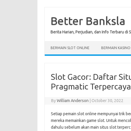
Skip
to
content
Better Banksla
Berita Harian, Perjudian, dan Info Terbaru di
BERMAIN SLOT ONLINE
BERMAIN KASINO
Slot Gacor: Daftar Sit
Pragmatic Terpercaya
By
William Anderson
|
October 30, 2022
Setiap pemain slot online mempunyai trik b
mereka memainkan game slot. Untuk mencoba p
dahulu sebelum akan main situs slot terper