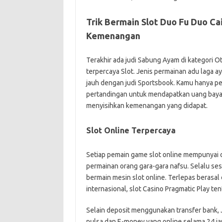
Trik Bermain Slot Duo Fu Duo C
Kemenangan
Terakhir ada judi Sabung Ayam di kategori O
terpercaya Slot. Jenis permainan adu laga 
jauh dengan judi Sportsbook. Kamu hanya 
pertandingan untuk mendapatkan uang bayara
menyisihkan kemenangan yang didapat.
Slot Online Terpercaya
Setiap pemain game slot online mempunyai ca
permainan orang gara-gara nafsu. Selalu se
bermain mesin slot online. Terlepas berasa
internasional, slot Casino Pragmatic Play t
Selain deposit menggunakan transfer bank
pulsa dan E-money yang online selama 24 jam