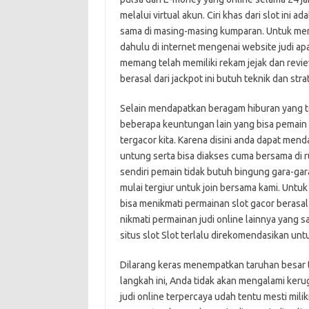
melalui virtual akun. Ciri khas dari slot ini 
sama di masing-masing kumparan. Untuk menga
dahulu di internet mengenai website judi ap
memang telah memiliki rekam jejak dan revie
berasal dari jackpot ini butuh teknik dan str
Selain mendapatkan beragam hiburan yang t
beberapa keuntungan lain yang bisa pemain r
tergacor kita. Karena disini anda dapat m
untung serta bisa diakses cuma bersama di
sendiri pemain tidak butuh bingung gara-g
mulai tergiur untuk join bersama kami. Untu
bisa menikmati permainan slot gacor berasal 
nikmati permainan judi online lainnya yang 
situs slot Slot terlalu direkomendasikan un
Dilarang keras menempatkan taruhan besar te
langkah ini, Anda tidak akan mengalami keru
judi online terpercaya udah tentu mesti milik