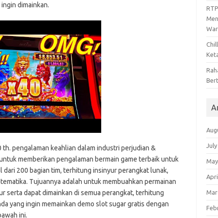
ingin dimainkan.
RTP
Men
War
Chil
Keta
Rah
Ber
A
Aug
July
 th. pengalaman keahlian dalam industri perjudian &
 untuk memberikan pengalaman bermain game terbaik untuk
May
dari 200 bagian tim, terhitung insinyur perangkat lunak,
Apri
matematika. Tujuannya adalah untuk membuahkan permainan
 serta dapat dimainkan di semua perangkat, terhitung
Mar
anda yang ingin memainkan demo slot sugar gratis dengan
Feb
bawah ini.