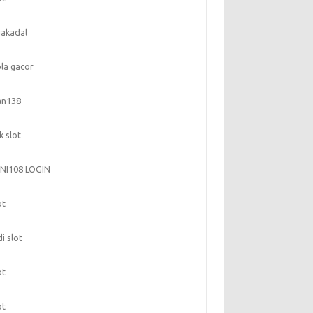
jakadal
la gacor
an138
nk slot
NI108 LOGIN
ot
di slot
ot
ot