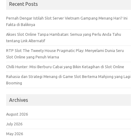
Recent Posts
Pernah Dengar Istilah Slot Server Vietnam Gampang Menang Hari? Ini
Fakta di Baliknya
Akses Slot Online Tanpa Hambatan: Semua yang Perlu Anda Tahu
tentang Link Alternatif
RTP Slot The Tweety House Pragmatic Play: Menyelami Dunia Seru
Slot Online yang Penuh Warna
Chilli Hunter: Misi Berburu Cabai yang Bikin Ketagihan di Slot Online
Rahasia dan Strategi Menang di Game Slot Bertema Mahjong yang Lagi
Booming
Archives
August 2026
July 2026
May 2026