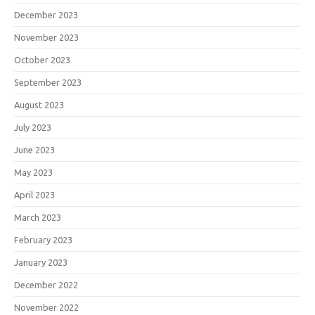
December 2023
November 2023
October 2023
September 2023
August 2023
July 2023
June 2023
May 2023
April 2023
March 2023
February 2023
January 2023
December 2022
November 2022