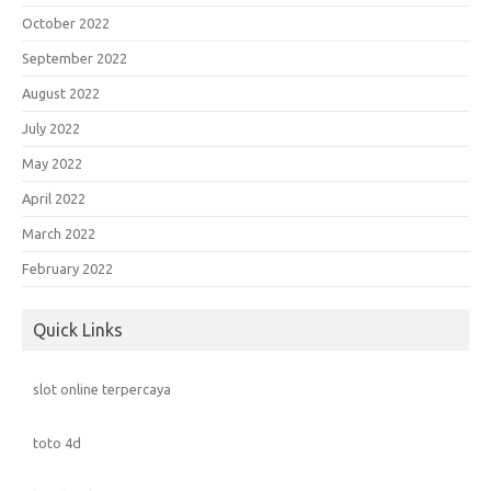
October 2022
September 2022
August 2022
July 2022
May 2022
April 2022
March 2022
February 2022
Quick Links
slot online terpercaya
toto 4d