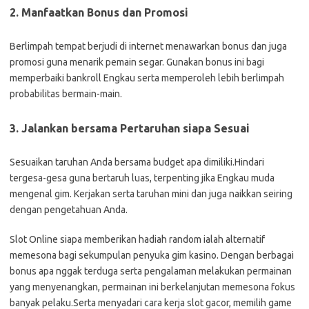
2. Manfaatkan Bonus dan Promosi
Berlimpah tempat berjudi di internet menawarkan bonus dan juga
promosi guna menarik pemain segar. Gunakan bonus ini bagi
memperbaiki bankroll Engkau serta memperoleh lebih berlimpah
probabilitas bermain-main.
3. Jalankan bersama Pertaruhan siapa Sesuai
Sesuaikan taruhan Anda bersama budget apa dimiliki.Hindari
tergesa-gesa guna bertaruh luas, terpenting jika Engkau muda
mengenal gim. Kerjakan serta taruhan mini dan juga naikkan seiring
dengan pengetahuan Anda.
Slot Online siapa memberikan hadiah random ialah alternatif
memesona bagi sekumpulan penyuka gim kasino. Dengan berbagai
bonus apa nggak terduga serta pengalaman melakukan permainan
yang menyenangkan, permainan ini berkelanjutan memesona fokus
banyak pelaku.Serta menyadari cara kerja slot gacor, memilih game