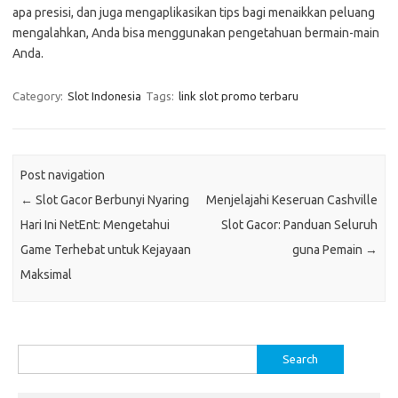
apa presisi, dan juga mengaplikasikan tips bagi menaikkan peluang
mengalahkan, Anda bisa menggunakan pengetahuan bermain-main
Anda.
Category:
Slot Indonesia
Tags:
link slot promo terbaru
Post navigation
←
Slot Gacor Berbunyi Nyaring
Menjelajahi Keseruan Cashville
Hari Ini NetEnt: Mengetahui
Slot Gacor: Panduan Seluruh
Game Terhebat untuk Kejayaan
guna Pemain
→
Maksimal
Search
for: