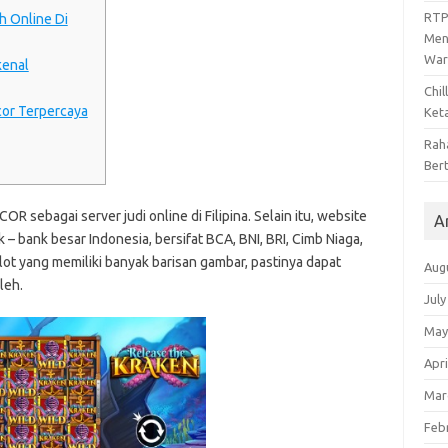
RTP
h Online Di
Men
War
kenal
Chil
or Terpercaya
Keta
Rah
Ber
COR sebagai server judi online di Filipina. Selain itu, website
A
 bank besar Indonesia, bersifat BCA, BNI, BRI, Cimb Niaga,
lot yang memiliki banyak barisan gambar, pastinya dapat
Aug
leh.
July
May
Apri
Mar
Feb