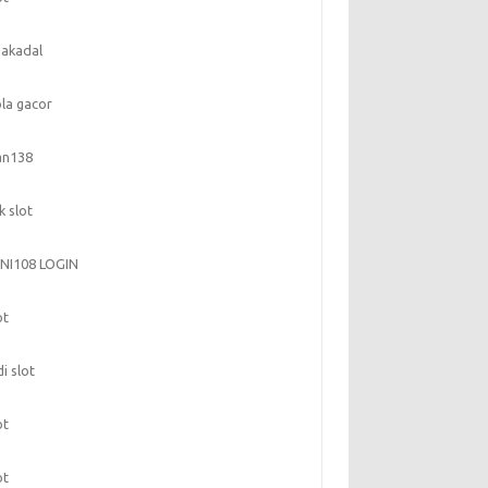
jakadal
la gacor
an138
nk slot
NI108 LOGIN
ot
di slot
ot
ot