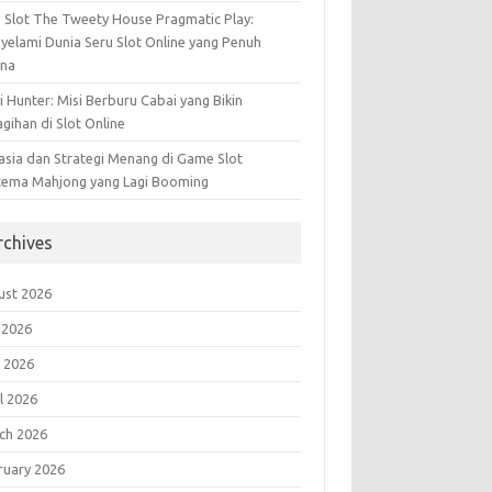
 Slot The Tweety House Pragmatic Play:
yelami Dunia Seru Slot Online yang Penuh
na
li Hunter: Misi Berburu Cabai yang Bikin
gihan di Slot Online
asia dan Strategi Menang di Game Slot
tema Mahjong yang Lagi Booming
rchives
ust 2026
 2026
 2026
l 2026
ch 2026
ruary 2026