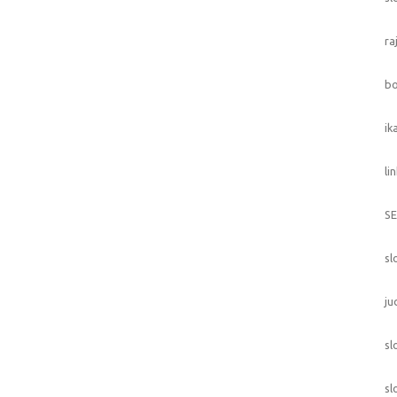
ra
bo
ik
li
SE
sl
ju
sl
sl