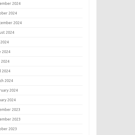
ember 2024
ober 2024
tember 2024
ust 2024
 2024
e 2024
 2024
l 2024
ch 2024
ruary 2024
uary 2024
ember 2023
ember 2023
ober 2023