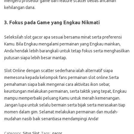
mengerti prosedur game dan feature scatter bebas ancaman
kehilangan dana.
3. Fokus pada Game yang Engkau Nikmati
Seleksilah slot gacor apa sesuai bersama minat serta preferensi
Kamu. Bila Engkau mengalami permainan yang Engkau mainkan,
Anda hendak lebih barangkali untuk tetap fokus serta menghasilkan
putusan siapa lebih besar mantap.
Slot Online dengan scatter sederhana ialah alternatif siapa
memesona kepada kelompok fans permainan slot online.Serta
pemahaman siapa baik mengenai cara aktivitas ikon sebar,
keuntungan melakukan permainan, serta taktik yang tepat, Engkau
mampu memperbaiki peluang Kamu untuk meraih kemenangan.
Jangan lupa untuk selalu bermain serta bijak serta merasakan tiap
momen dalam gim. Selamat melakukan permainan dan mudah-
mudahan nasib baik senantiasa mendampingi Anda!
Category:
Situs Slot
Tags:
gacor