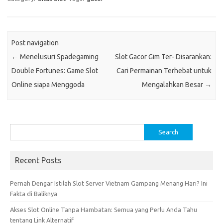
Post navigation
←
Menelusuri Spadegaming
Slot Gacor Gim Ter- Disarankan:
Double Fortunes: Game Slot
Cari Permainan Terhebat untuk
Online siapa Menggoda
Mengalahkan Besar
→
Search
for:
Recent Posts
Pernah Dengar Istilah Slot Server Vietnam Gampang Menang Hari? Ini
Fakta di Baliknya
Akses Slot Online Tanpa Hambatan: Semua yang Perlu Anda Tahu
tentang Link Alternatif