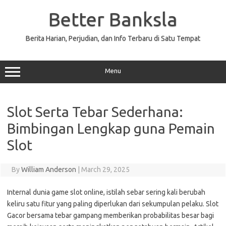
Skip
to
Better Banksla
content
Berita Harian, Perjudian, dan Info Terbaru di Satu Tempat
Menu
Slot Serta Tebar Sederhana:
Bimbingan Lengkap guna Pemain
Slot
By
William Anderson
|
March 29, 2025
Internal dunia game slot online, istilah sebar sering kali berubah
keliru satu fitur yang paling diperlukan dari sekumpulan pelaku. Slot
Gacor bersama tebar gampang memberikan probabilitas besar bagi