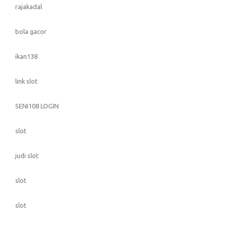
rajakadal
bola gacor
ikan138
link slot
SENI108 LOGIN
slot
judi slot
slot
slot