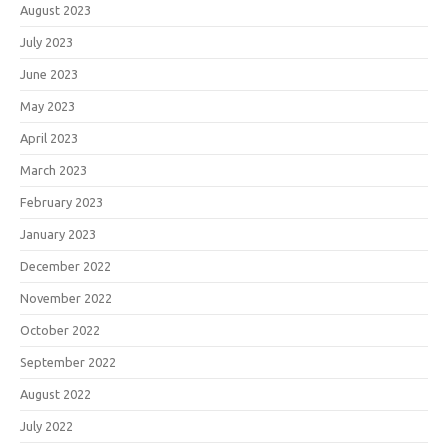
August 2023
July 2023
June 2023
May 2023
April 2023
March 2023
February 2023
January 2023
December 2022
November 2022
October 2022
September 2022
August 2022
July 2022