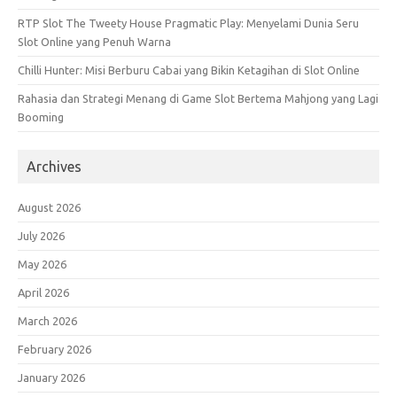
RTP Slot The Tweety House Pragmatic Play: Menyelami Dunia Seru
Slot Online yang Penuh Warna
Chilli Hunter: Misi Berburu Cabai yang Bikin Ketagihan di Slot Online
Rahasia dan Strategi Menang di Game Slot Bertema Mahjong yang Lagi
Booming
Archives
August 2026
July 2026
May 2026
April 2026
March 2026
February 2026
January 2026