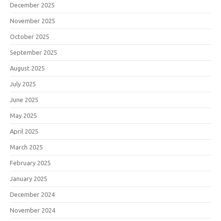
December 2025
November 2025
October 2025
September 2025
August 2025
July 2025
June 2025
May 2025
April 2025
March 2025
February 2025
January 2025
December 2024
November 2024