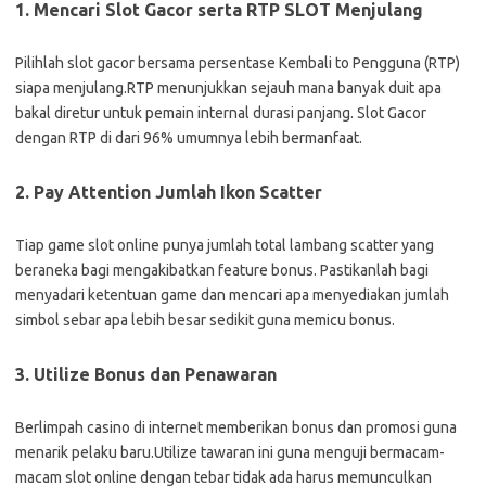
1. Mencari Slot Gacor serta RTP SLOT Menjulang
Pilihlah slot gacor bersama persentase Kembali to Pengguna (RTP)
siapa menjulang.RTP menunjukkan sejauh mana banyak duit apa
bakal diretur untuk pemain internal durasi panjang. Slot Gacor
dengan RTP di dari 96% umumnya lebih bermanfaat.
2. Pay Attention Jumlah Ikon Scatter
Tiap game slot online punya jumlah total lambang scatter yang
beraneka bagi mengakibatkan feature bonus. Pastikanlah bagi
menyadari ketentuan game dan mencari apa menyediakan jumlah
simbol sebar apa lebih besar sedikit guna memicu bonus.
3. Utilize Bonus dan Penawaran
Berlimpah casino di internet memberikan bonus dan promosi guna
menarik pelaku baru.Utilize tawaran ini guna menguji bermacam-
macam slot online dengan tebar tidak ada harus memunculkan