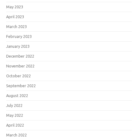
May 2023
April 2023
March 2023
February 2023
January 2023
December 2022
November 2022
October 2022
September 2022
August 2022
July 2022
May 2022
April 2022
March 2022