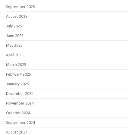
September 2025
August 2025
July 2025
June 2025
May 2025
April 2025
March 2025
February 2025
January 2025
December 2024
November 2024
October 2024
September 2024
August 2024