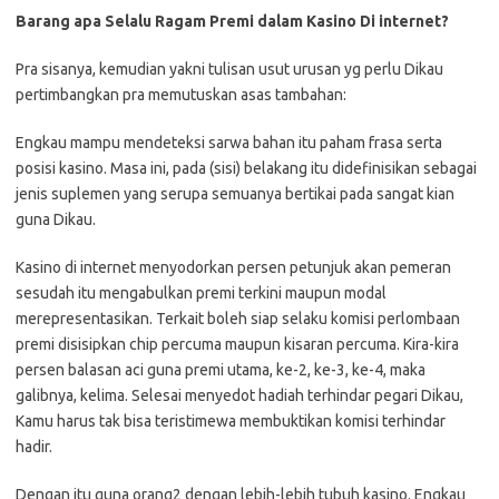
Barang apa Selalu Ragam Premi dalam Kasino Di internet?
Pra sisanya, kemudian yakni tulisan usut urusan yg perlu Dikau
pertimbangkan pra memutuskan asas tambahan:
Engkau mampu mendeteksi sarwa bahan itu paham frasa serta
posisi kasino. Masa ini, pada (sisi) belakang itu didefinisikan sebagai
jenis suplemen yang serupa semuanya bertikai pada sangat kian
guna Dikau.
Kasino di internet menyodorkan persen petunjuk akan pemeran
sesudah itu mengabulkan premi terkini maupun modal
merepresentasikan. Terkait boleh siap selaku komisi perlombaan
premi disisipkan chip percuma maupun kisaran percuma. Kira-kira
persen balasan aci guna premi utama, ke-2, ke-3, ke-4, maka
galibnya, kelima. Selesai menyedot hadiah terhindar pegari Dikau,
Kamu harus tak bisa teristimewa membuktikan komisi terhindar
hadir.
Dengan itu guna orang2 dengan lebih-lebih tubuh kasino. Engkau