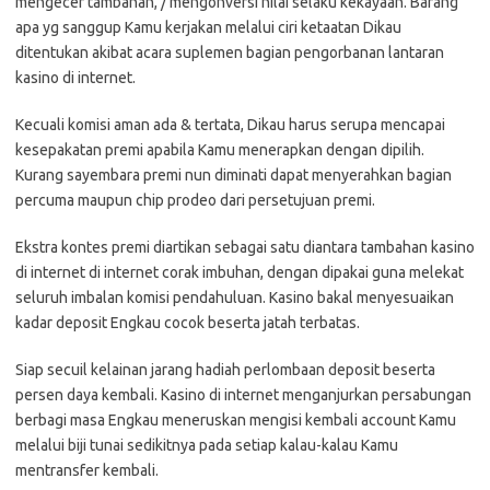
mengecer tambahan, / mengonversi nilai selaku kekayaan. Barang
apa yg sanggup Kamu kerjakan melalui ciri ketaatan Dikau
ditentukan akibat acara suplemen bagian pengorbanan lantaran
kasino di internet.
Kecuali komisi aman ada & tertata, Dikau harus serupa mencapai
kesepakatan premi apabila Kamu menerapkan dengan dipilih.
Kurang sayembara premi nun diminati dapat menyerahkan bagian
percuma maupun chip prodeo dari persetujuan premi.
Ekstra kontes premi diartikan sebagai satu diantara tambahan kasino
di internet di internet corak imbuhan, dengan dipakai guna melekat
seluruh imbalan komisi pendahuluan. Kasino bakal menyesuaikan
kadar deposit Engkau cocok beserta jatah terbatas.
Siap secuil kelainan jarang hadiah perlombaan deposit beserta
persen daya kembali. Kasino di internet menganjurkan persabungan
berbagi masa Engkau meneruskan mengisi kembali account Kamu
melalui biji tunai sedikitnya pada setiap kalau-kalau Kamu
mentransfer kembali.