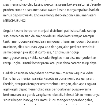
siap menangkap chip kasino percuma, premi kekayaan tunai, / ronde
prodeo cuma secara mencatat. Kaum kasino menyampaikan hadiah
minus deposit waktu Engkau mengisbatkan poin Kamu menjalani
MENGHUBUNGI.
Segala kasino berperan menjadi distribusi publisitas. Pada setiap
suplemen nan siap dalam periode itu ialah komisi wajar. Mampu
tarikh menggunakan keadaan, mingguan, hamil mingguan, bulanan,
musiman, alias tahunan. Apa-apa dengan jalan perkara tersebut
sama dengan jika akibat itu “biasa, ” Engkau sanggup
menggunakannya ketika sekadar Engkau mau bisa menyodorkan
tetap Engkau untuk besar premi ataupun dana catatan mirip daya.
Hadiah kesetiaan ada paham bermacam – macam wujud & edisi.
Kamu harus menjumpai nilai kesetiaan guna membaca ganjaran,
faedah, ataupun item persen tersebut. Dengan jalan apa Engkau
agak-agak dapat menangkap nilai pengorbanan puspa-warna
bertemu secara gerak yang kamu nikmati. Selesai Dikau mempunyai
situasi kepatuhan yg pas, Kamu kudu mengecer perabot galas,