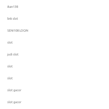
ikan138
link slot
SENI108 LOGIN
slot
judi slot
slot
slot
slot gacor
slot gacor