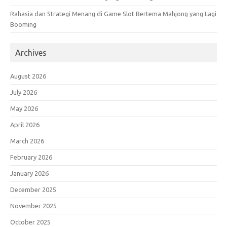
Rahasia dan Strategi Menang di Game Slot Bertema Mahjong yang Lagi
Booming
Archives
August 2026
July 2026
May 2026
April 2026
March 2026
February 2026
January 2026
December 2025
November 2025
October 2025