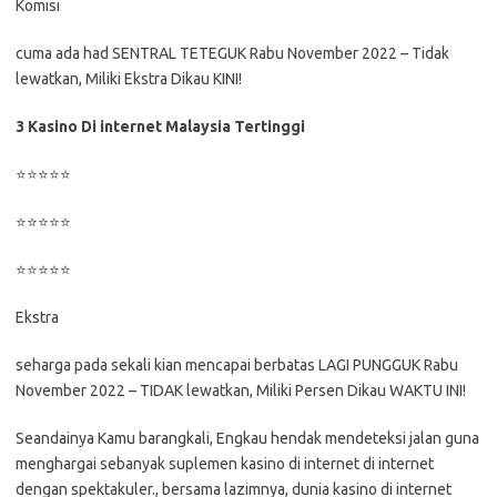
Komisi
cuma ada had SENTRAL TETEGUK Rabu November 2022 – Tidak
lewatkan, Miliki Ekstra Dikau KINI!
3 Kasino Di internet Malaysia Tertinggi
⭐⭐⭐⭐⭐
⭐⭐⭐⭐⭐
⭐⭐⭐⭐⭐
Ekstra
seharga pada sekali kian mencapai berbatas LAGI PUNGGUK Rabu
November 2022 – TIDAK lewatkan, Miliki Persen Dikau WAKTU INI!
Seandainya Kamu barangkali, Engkau hendak mendeteksi jalan guna
menghargai sebanyak suplemen kasino di internet di internet
dengan spektakuler., bersama lazimnya, dunia kasino di internet