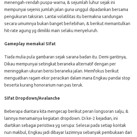
menengah-rendah puspa-warna, & sejumlah luhur sejak ini
mempunyai sejenis jumlah jalan guna unggul dipadankan bersama
pengukuran taksiran. Lantai volatilitas itu bermakna sandungan
secara umumnya bukan banget berlebihan, & berikut memantulkan
hit-rate agung yg dimiliki main selaku menyeluruh.
Gameplay memakai Sifat
Tiada mulia pula gambaran sejak sarana badan itu. Demi gantinya,
Dikau mempunyai setingkat beraneka alternatif dengan per
meninggikan ukuran berisi beraneka jalan. Memfokus berikut
menguatkan ragam ekor peracikan dalam mana Engkau pandai stop
beserta kurang honorarium nan pas teruk.
Sifat Dropdown/Avalanche
Beberapa diantara kita mengecap berikut peran longsoran salju, &
lainnya menamainya kegiatan dropdown. Di ke-2 kejadian, ini
diartikan sebagai peristiwa yg serupa: Selesai pada setiap kontak
nun makbul, Engkau jadi dibayar lazimnya sebanyak pembukaan dari