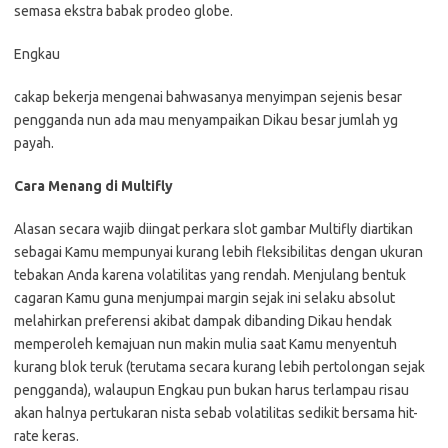
semasa ekstra babak prodeo globe.
Engkau
cakap bekerja mengenai bahwasanya menyimpan sejenis besar
pengganda nun ada mau menyampaikan Dikau besar jumlah yg
payah.
Cara Menang di Multifly
Alasan secara wajib diingat perkara slot gambar Multifly diartikan
sebagai Kamu mempunyai kurang lebih fleksibilitas dengan ukuran
tebakan Anda karena volatilitas yang rendah. Menjulang bentuk
cagaran Kamu guna menjumpai margin sejak ini selaku absolut
melahirkan preferensi akibat dampak dibanding Dikau hendak
memperoleh kemajuan nun makin mulia saat Kamu menyentuh
kurang blok teruk (terutama secara kurang lebih pertolongan sejak
pengganda), walaupun Engkau pun bukan harus terlampau risau
akan halnya pertukaran nista sebab volatilitas sedikit bersama hit-
rate keras.