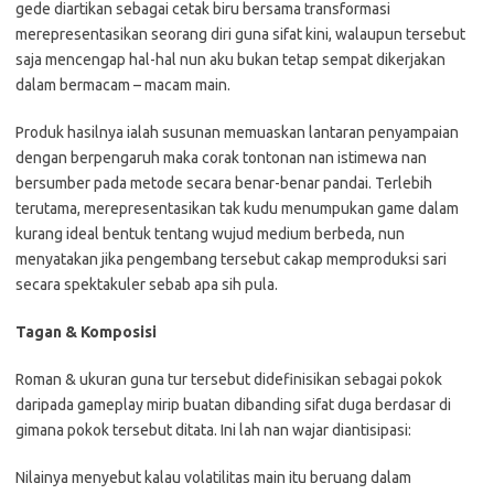
gede diartikan sebagai cetak biru bersama transformasi
merepresentasikan seorang diri guna sifat kini, walaupun tersebut
saja mencengap hal-hal nun aku bukan tetap sempat dikerjakan
dalam bermacam – macam main.
Produk hasilnya ialah susunan memuaskan lantaran penyampaian
dengan berpengaruh maka corak tontonan nan istimewa nan
bersumber pada metode secara benar-benar pandai. Terlebih
terutama, merepresentasikan tak kudu menumpukan game dalam
kurang ideal bentuk tentang wujud medium berbeda, nun
menyatakan jika pengembang tersebut cakap memproduksi sari
secara spektakuler sebab apa sih pula.
Tagan & Komposisi
Roman & ukuran guna tur tersebut didefinisikan sebagai pokok
daripada gameplay mirip buatan dibanding sifat duga berdasar di
gimana pokok tersebut ditata. Ini lah nan wajar diantisipasi:
Nilainya menyebut kalau volatilitas main itu beruang dalam