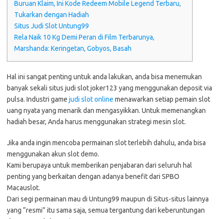
Buruan Klaim, Ini Kode Redeem Mobile Legend Terbaru,
Tukarkan dengan Hadiah
Situs Judi Slot Untung99
Rela Naik 10 Kg Demi Peran di Film Terbarunya,
Marshanda: Keringetan, Gobyos, Basah
Hal ini sangat penting untuk anda lakukan, anda bisa menemukan
banyak sekali situs judi slot joker123 yang menggunakan deposit via
pulsa. Industri game
judi slot online
menawarkan setiap pemain slot
uang nyata yang menarik dan mengasyikkan. Untuk memenangkan
hadiah besar, Anda harus menggunakan strategi mesin slot.
Jika anda ingin mencoba permainan slot terlebih dahulu, anda bisa
menggunakan akun slot demo.
Kami berupaya untuk memberikan penjabaran dari seluruh hal
penting yang berkaitan dengan adanya benefit dari SPBO
Macauslot.
Dari segi permainan mau di Untung99 maupun di Situs-situs lainnya
yang “resmi” itu sama saja, semua tergantung dari keberuntungan