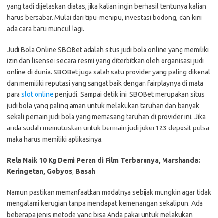
yang tadi dijelaskan diatas, jika kalian ingin berhasil tentunya kalian
harus bersabar. Mulai dari tipu-menipu, investasi bodong, dan kini
ada cara baru muncul lagi.
Judi Bola Online SBOBet adalah situs judi bola online yang memiliki
izin dan lisensei secara resmi yang diterbitkan oleh organisasi judi
online di dunia. SBOBet juga salah satu provider yang paling dikenal
dan memiliki reputasi yang sangat baik dengan fairplaynya di mata
para
slot online
penjudi. Sampai detik ini, SBOBet merupakan situs
judi bola yang paling aman untuk melakukan taruhan dan banyak
sekali pemain judi bola yang memasang taruhan di provider ini. Jika
anda sudah memutuskan untuk bermain judi joker123 deposit pulsa
maka harus memiliki aplikasinya.
Rela Naik 10 Kg Demi Peran di Film Terbarunya, Marshanda:
Keringetan, Gobyos, Basah
Namun pastikan memanfaatkan modalnya sebijak mungkin agar tidak
mengalami kerugian tanpa mendapat kemenangan sekalipun. Ada
beberapa jenis metode yang bisa Anda pakai untuk melakukan