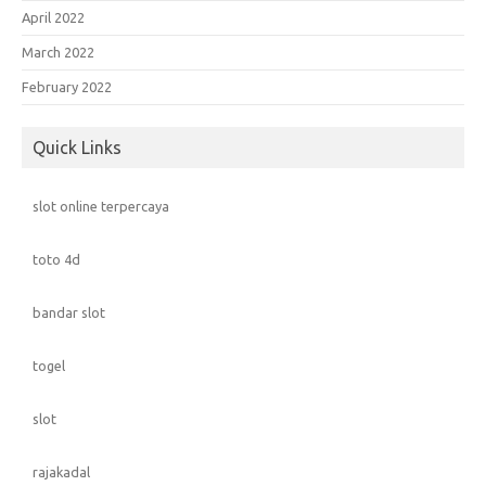
April 2022
March 2022
February 2022
Quick Links
slot online terpercaya
toto 4d
bandar slot
togel
slot
rajakadal