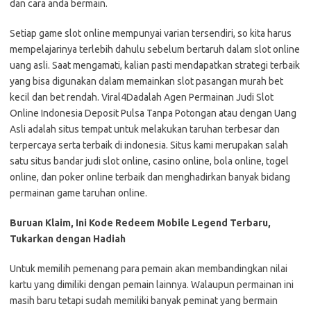
dan cara anda bermain.
Setiap game slot online mempunyai varian tersendiri, so kita harus
mempelajarinya terlebih dahulu sebelum bertaruh dalam slot online
uang asli. Saat mengamati, kalian pasti mendapatkan strategi terbaik
yang bisa digunakan dalam memainkan slot pasangan murah bet
kecil dan bet rendah. Viral4Dadalah Agen Permainan Judi Slot
Online Indonesia Deposit Pulsa Tanpa Potongan atau dengan Uang
Asli adalah situs tempat untuk melakukan taruhan terbesar dan
terpercaya serta terbaik di indonesia. Situs kami merupakan salah
satu situs bandar judi slot online, casino online, bola online, togel
online, dan poker online terbaik dan menghadirkan banyak bidang
permainan game taruhan online.
Buruan Klaim, Ini Kode Redeem Mobile Legend Terbaru,
Tukarkan dengan Hadiah
Untuk memilih pemenang para pemain akan membandingkan nilai
kartu yang dimiliki dengan pemain lainnya. Walaupun permainan ini
masih baru tetapi sudah memiliki banyak peminat yang bermain