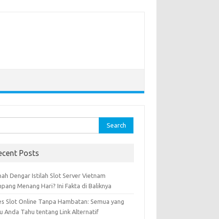
rch
ecent Posts
ah Dengar Istilah Slot Server Vietnam
pang Menang Hari? Ini Fakta di Baliknya
es Slot Online Tanpa Hambatan: Semua yang
u Anda Tahu tentang Link Alternatif