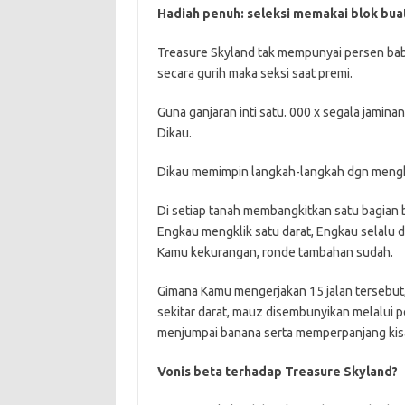
Hadiah penuh: seleksi memakai blok buat
Treasure Skyland tak mempunyai persen bab
secara gurih maka seksi saat premi.
Guna ganjaran inti satu. 000 x segala jamin
Dikau.
Dikau memimpin langkah-langkah dgn mengkl
Di setiap tanah membangkitkan satu bagian b
Engkau mengklik satu darat, Engkau selalu d
Kamu kekurangan, ronde tambahan sudah.
Gimana Kamu mengerjakan 15 jalan tersebut
sekitar darat, mauz disembunyikan melalui 
menjumpai banana serta memperpanjang kisa
Vonis beta terhadap Treasure Skyland?