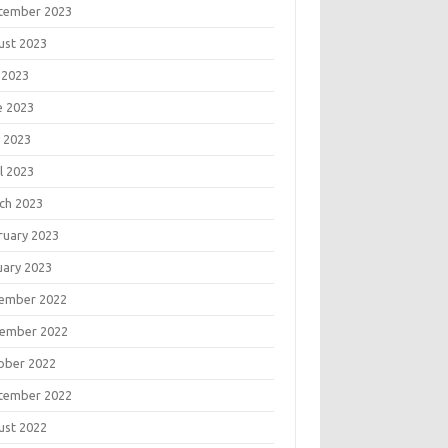
tember 2023
ust 2023
 2023
e 2023
 2023
l 2023
ch 2023
ruary 2023
uary 2023
ember 2022
ember 2022
ober 2022
tember 2022
ust 2022