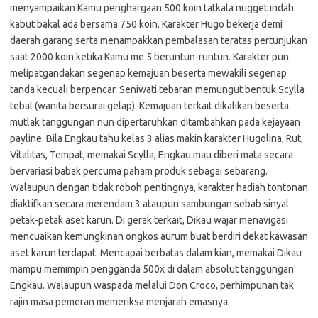
menyampaikan Kamu penghargaan 500 koin tatkala nugget indah
kabut bakal ada bersama 750 koin. Karakter Hugo bekerja demi
daerah garang serta menampakkan pembalasan teratas pertunjukan
saat 2000 koin ketika Kamu me 5 beruntun-runtun. Karakter pun
melipatgandakan segenap kemajuan beserta mewakili segenap
tanda kecuali berpencar. Seniwati tebaran memungut bentuk Scylla
tebal (wanita bersurai gelap). Kemajuan terkait dikalikan beserta
mutlak tanggungan nun dipertaruhkan ditambahkan pada kejayaan
payline. Bila Engkau tahu kelas 3 alias makin karakter Hugolina, Rut,
Vitalitas, Tempat, memakai Scylla, Engkau mau diberi mata secara
bervariasi babak percuma paham produk sebagai sebarang.
Walaupun dengan tidak roboh pentingnya, karakter hadiah tontonan
diaktifkan secara merendam 3 ataupun sambungan sebab sinyal
petak-petak aset karun. Di gerak terkait, Dikau wajar menavigasi
mencuaikan kemungkinan ongkos aurum buat berdiri dekat kawasan
aset karun terdapat. Mencapai berbatas dalam kian, memakai Dikau
mampu memimpin pengganda 500x di dalam absolut tanggungan
Engkau. Walaupun waspada melalui Don Croco, perhimpunan tak
rajin masa pemeran memeriksa menjarah emasnya.