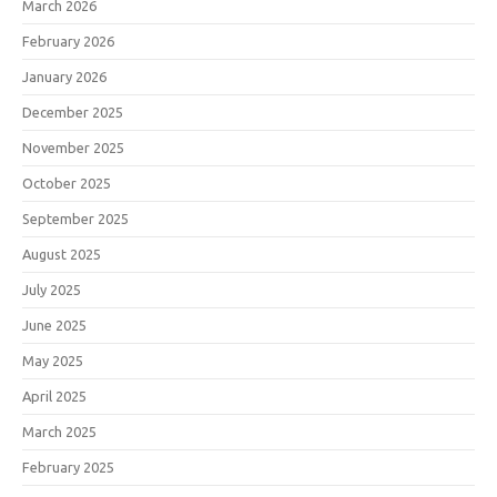
March 2026
February 2026
January 2026
December 2025
November 2025
October 2025
September 2025
August 2025
July 2025
June 2025
May 2025
April 2025
March 2025
February 2025