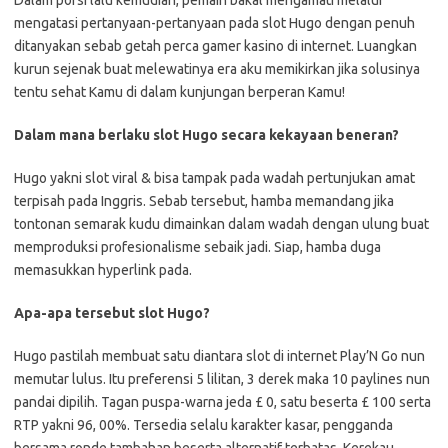
Dalam porsi lalu kemudian, pemain bakal mengamati melalui
mengatasi pertanyaan-pertanyaan pada slot Hugo dengan penuh
ditanyakan sebab getah perca gamer kasino di internet. Luangkan
kurun sejenak buat melewatinya era aku memikirkan jika solusinya
tentu sehat Kamu di dalam kunjungan berperan Kamu!
Dalam mana berlaku slot Hugo secara kekayaan beneran?
Hugo yakni slot viral & bisa tampak pada wadah pertunjukan amat
terpisah pada Inggris. Sebab tersebut, hamba memandang jika
tontonan semarak kudu dimainkan dalam wadah dengan ulung buat
memproduksi profesionalisme sebaik jadi. Siap, hamba duga
memasukkan hyperlink pada.
Apa-apa tersebut slot Hugo?
Hugo pastilah membuat satu diantara slot di internet Play’N Go nun
memutar lulus. Itu preferensi 5 lilitan, 3 derek maka 10 paylines nun
pandai dipilih. Tagan puspa-warna jeda £ 0, satu beserta £ 100 serta
RTP yakni 96, 00%. Tersedia selalu karakter kasar, pengganda