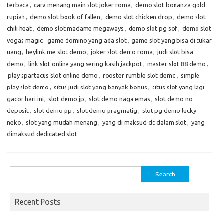
terbaca
,
cara menang main slot joker roma
,
demo slot bonanza gold
rupiah
,
demo slot book of fallen
,
demo slot chicken drop
,
demo slot
chili heat
,
demo slot madame megaways
,
demo slot pg sof
,
demo slot
vegas magic
,
game domino yang ada slot
,
game slot yang bisa di tukar
uang
,
heylink.me slot demo
,
joker slot demo roma
,
judi slot bisa
demo
,
link slot online yang sering kasih jackpot
,
master slot 88 demo
,
play spartacus slot online demo
,
rooster rumble slot demo
,
simple
play slot demo
,
situs judi slot yang banyak bonus
,
situs slot yang lagi
gacor hari ini
,
slot demo jp
,
slot demo naga emas
,
slot demo no
deposit
,
slot demo pp
,
slot demo pragmatig
,
slot pg demo lucky
neko
,
slot yang mudah menang
,
yang di maksud dc dalam slot
,
yang
dimaksud dedicated slot
Search
for:
Recent Posts