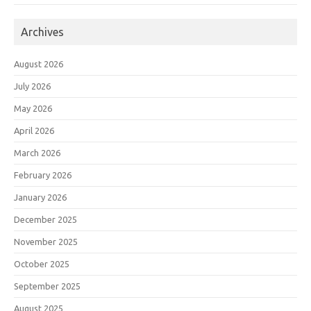
Archives
August 2026
July 2026
May 2026
April 2026
March 2026
February 2026
January 2026
December 2025
November 2025
October 2025
September 2025
August 2025