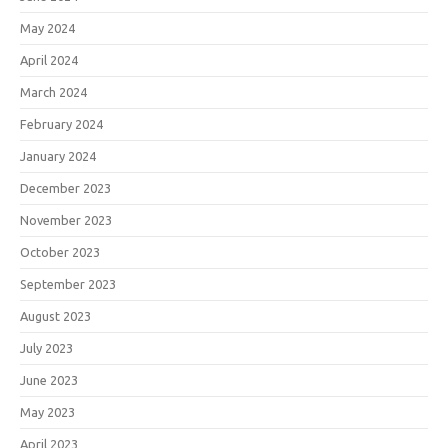
May 2024
April 2024
March 2024
February 2024
January 2024
December 2023
November 2023
October 2023
September 2023
August 2023
July 2023
June 2023
May 2023
April 2023