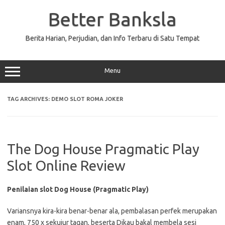
Skip
to
Better Banksla
content
Berita Harian, Perjudian, dan Info Terbaru di Satu Tempat
Menu
TAG ARCHIVES:
DEMO SLOT ROMA JOKER
The Dog House Pragmatic Play
Slot Online Review
Penilaian slot Dog House (Pragmatic Play)
Variansnya kira-kira benar-benar ala, pembalasan perfek merupakan
enam, 750 x sekujur tagan, beserta Dikau bakal membela sesi