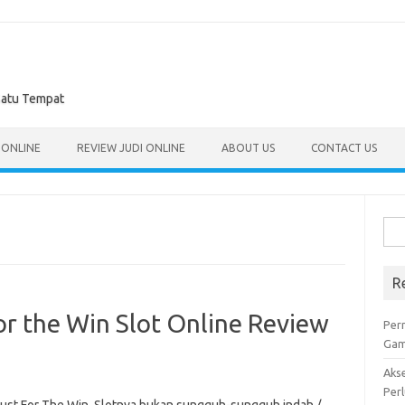
 Satu Tempat
 ONLINE
REVIEW JUDI ONLINE
ABOUT US
CONTACT US
Sea
for:
R
r the Win Slot Online Review
Pern
Gam
Aks
Perl