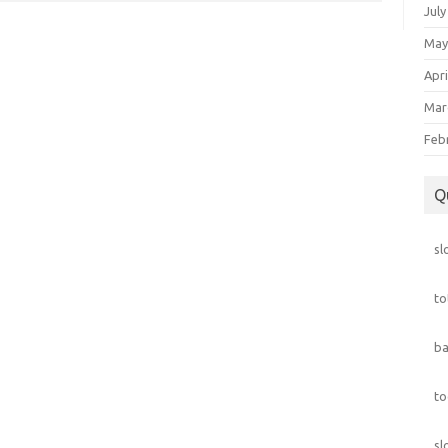
July
May
Apri
Mar
Feb
Q
sl
to
ba
to
sl