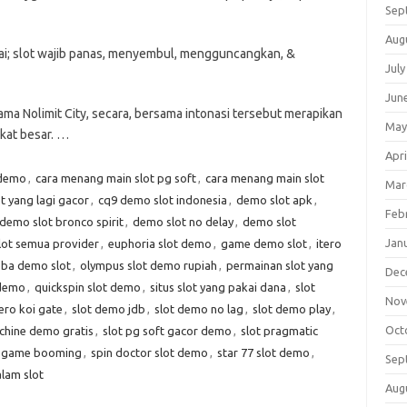
Sep
Aug
ai; slot wajib panas, menyembul, mengguncangkan, &
July
Jun
ma Nolimit City, secara, bersama intonasi tersebut merapikan
May
kat besar. …
Apri
 demo
,
cara menang main slot pg soft
,
cara menang main slot
Mar
t yang lagi gacor
,
cq9 demo slot indonesia
,
demo slot apk
,
Feb
demo slot bronco spirit
,
demo slot no delay
,
demo slot
Jan
ot semua provider
,
euphoria slot demo
,
game demo slot
,
itero
ba demo slot
,
olympus slot demo rupiah
,
permainan slot yang
Dec
 demo
,
quickspin slot demo
,
situs slot yang pakai dana
,
slot
Nov
ro koi gate
,
slot demo jdb
,
slot demo no lag
,
slot demo play
,
Oct
chine demo gratis
,
slot pg soft gacor demo
,
slot pragmatic
a game booming
,
spin doctor slot demo
,
star 77 slot demo
,
Sep
lam slot
Aug