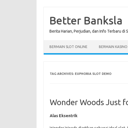
Skip
to
content
Better Banksla
Berita Harian, Perjudian, dan Info Terbaru di
BERMAIN SLOT ONLINE
BERMAIN KASINO
TAG ARCHIVES:
EUPHORIA SLOT DEMO
Wonder Woods Just fo
Alas Eksentrik