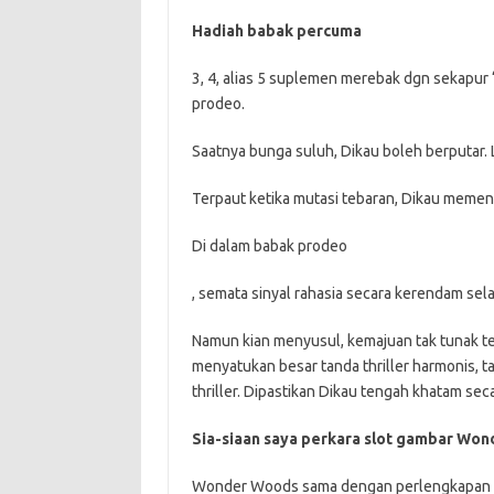
Hadiah babak percuma
3, 4, alias 5 suplemen merebak dgn sekapur 
prodeo.
Saatnya bunga suluh, Dikau boleh berputar.
Terpaut ketika mutasi tebaran, Dikau memenan
Di dalam babak prodeo
, semata sinyal rahasia secara kerendam sela
Namun kian menyusul, kemajuan tak tunak t
menyatukan besar tanda thriller harmonis, t
thriller. Dipastikan Dikau tengah khatam sec
Sia-siaan saya perkara slot gambar Wo
Wonder Woods sama dengan perlengkapan slo