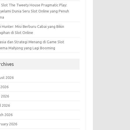
 Slot The Tweety House Pragmatic Play:
yelami Dunia Seru Slot Online yang Penuh
na
li Hunter: Misi Berburu Cabai yang Bikin
gihan di Slot Online
asia dan Strategi Menang di Game Slot
tema Mahjong yang Lagi Booming
rchives
ust 2026
 2026
 2026
l 2026
ch 2026
ruary 2026