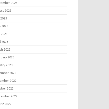
tember 2023
ust 2023
 2023
e 2023
 2023
l 2023
ch 2023
ruary 2023
uary 2023
ember 2022
ember 2022
ober 2022
tember 2022
ust 2022