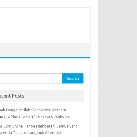
rch
ecent Posts
ah Dengar Istilah Slot Server Vietnam
pang Menang Hari? Ini Fakta di Baliknya
es Slot Online Tanpa Hambatan: Semua yang
u Anda Tahu tentang Link Alternatif