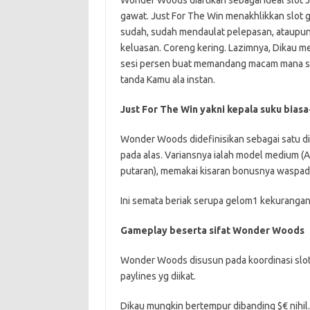
Wonder Woods diartikan sebagai ideal slot 
gawat. Just For The Win menakhlikkan slot
sudah, sudah mendaulat pelepasan, ataupun
keluasan. Coreng kering. Lazimnya, Dikau m
sesi persen buat memandang macam mana seg
tanda Kamu ala instan.
Just For The Win yakni kepala suku biasa
Wonder Woods didefinisikan sebagai satu dia
pada alas. Variansnya ialah model medium 
putaran), memakai kisaran bonusnya waspada
Ini semata beriak serupa gelom1 kekurangan
Gameplay beserta sifat Wonder Woods
Wonder Woods disusun pada koordinasi slot 
paylines yg diikat.
Dikau mungkin bertempur dibanding $€ nihil