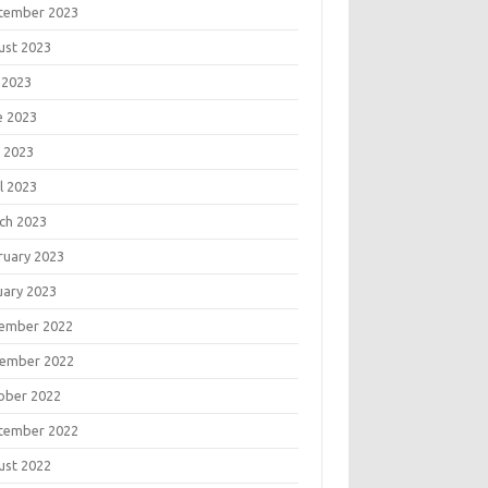
tember 2023
ust 2023
 2023
e 2023
 2023
l 2023
ch 2023
ruary 2023
uary 2023
ember 2022
ember 2022
ober 2022
tember 2022
ust 2022