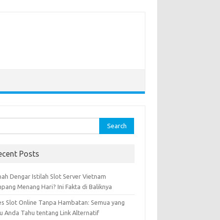
rch
ecent Posts
ah Dengar Istilah Slot Server Vietnam
pang Menang Hari? Ini Fakta di Baliknya
es Slot Online Tanpa Hambatan: Semua yang
u Anda Tahu tentang Link Alternatif