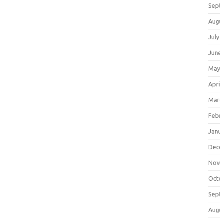
Sep
Aug
July
Jun
May
Apri
Mar
Feb
Jan
Dec
Nov
Oct
Sep
Aug