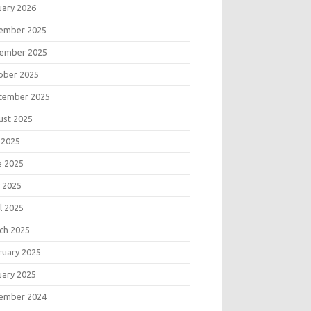
uary 2026
ember 2025
ember 2025
ober 2025
tember 2025
ust 2025
 2025
e 2025
 2025
l 2025
ch 2025
ruary 2025
uary 2025
ember 2024