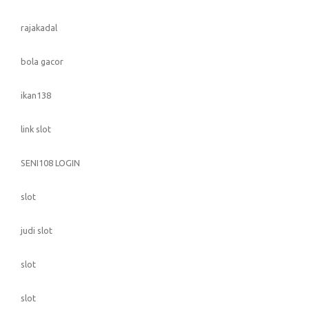
rajakadal
bola gacor
ikan138
link slot
SENI108 LOGIN
slot
judi slot
slot
slot