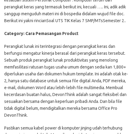
perangkat keras yang termasuk berikut ini, kecuali ….. Ini, adik adik
sanggup menguduh materi ini di bospedia didalam wujud file doc.
Berikut ini yakni rincianSoal UTS TIK Kelas 7 SMP/MTsSemester 2..
Category: Cara Pemasangan Product
Perangkat lunak ini terintegrasi dengan perangkat keras dan
berfungsi mengatur kinerja berasal dari perangkat keras tersebut.
Sebuah produk perangkat lunak produktivitas yang menolong
memfasilitasi ratusan tugas usaha umum dengan sedia kan 1,800+
diperlukan usaha dan dokumen hukum template. Ini adalah otak ke-
2, hanya satu database untuk semua file digital Anda, PDF mereka,
e-mail, dokumen Word atau lebih-lebih file multimedia. Membual
kecerdasan buatan halus, DevonThink adalah sangat fleksibel dan
sesuaikan bersama dengan keperluan pribadi Anda. Dan bila file
tidak digital belum, mendigitalkan mereka bersama Office Pro
DevonThink.
Pastikan semua kabel power di komputer jinjing udah terhubung