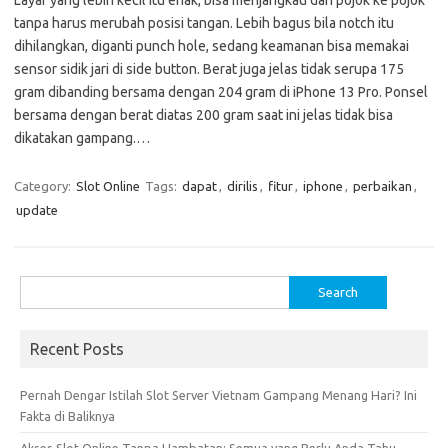
Layar yang lebih kecil itu enak, bisa menjangkau dari pojok ke pojok
tanpa harus merubah posisi tangan. Lebih bagus bila notch itu
dihilangkan, diganti punch hole, sedang keamanan bisa memakai
sensor sidik jari di side button. Berat juga jelas tidak serupa 175
gram dibanding bersama dengan 204 gram di iPhone 13 Pro. Ponsel
bersama dengan berat diatas 200 gram saat ini jelas tidak bisa
dikatakan gampang.…
Category:
Slot Online
Tags:
dapat
,
dirilis
,
fitur
,
iphone
,
perbaikan
,
update
Search
for:
Recent Posts
Pernah Dengar Istilah Slot Server Vietnam Gampang Menang Hari? Ini
Fakta di Baliknya