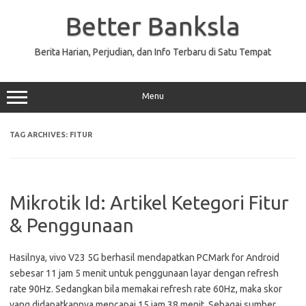
Skip
to
Better Banksla
content
Berita Harian, Perjudian, dan Info Terbaru di Satu Tempat
Menu
TAG ARCHIVES:
FITUR
Mikrotik Id: Artikel Ketegori Fitur
& Penggunaan
Hasilnya, vivo V23 5G berhasil mendapatkan PCMark for Android
sebesar 11 jam 5 menit untuk penggunaan layar dengan refresh
rate 90Hz. Sedangkan bila memakai refresh rate 60Hz, maka skor
yang didapatkannya mencapai 15 jam 38 menit. Sebagai sumber