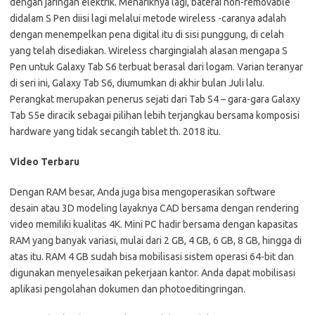
dengan jaringan elektrik. Menariknya lagi, baterai non-removable
didalam S Pen diisi lagi melalui metode wireless -caranya adalah
dengan menempelkan pena digital itu di sisi punggung, di celah
yang telah disediakan. Wireless chargingialah alasan mengapa S
Pen untuk Galaxy Tab S6 terbuat berasal dari logam. Varian teranyar
di seri ini, Galaxy Tab S6, diumumkan di akhir bulan Juli lalu.
Perangkat merupakan penerus sejati dari Tab S4 – gara-gara Galaxy
Tab S5e diracik sebagai pilihan lebih terjangkau bersama komposisi
hardware yang tidak secangih tablet th. 2018 itu.
Video Terbaru
Dengan RAM besar, Anda juga bisa mengoperasikan software
desain atau 3D modeling layaknya CAD bersama dengan rendering
video memiliki kualitas 4K. Mini PC hadir bersama dengan kapasitas
RAM yang banyak variasi, mulai dari 2 GB, 4 GB, 6 GB, 8 GB, hingga di
atas itu. RAM 4 GB sudah bisa mobilisasi sistem operasi 64-bit dan
digunakan menyelesaikan pekerjaan kantor. Anda dapat mobilisasi
aplikasi pengolahan dokumen dan photoeditingringan.