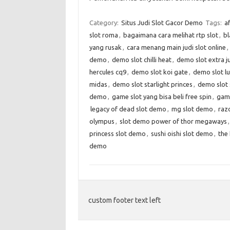
Category:
Situs Judi Slot Gacor Demo
Tags:
a
slot roma
,
bagaimana cara melihat rtp slot
,
b
yang rusak
,
cara menang main judi slot online
,
demo
,
demo slot chilli heat
,
demo slot extra ju
hercules cq9
,
demo slot koi gate
,
demo slot l
midas
,
demo slot starlight princes
,
demo slot 
demo
,
game slot yang bisa beli free spin
,
gami
legacy of dead slot demo
,
mg slot demo
,
raz
olympus
,
slot demo power of thor megaways
princess slot demo
,
sushi oishi slot demo
,
the
demo
custom footer text left