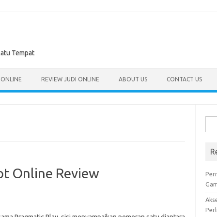
 Satu Tempat
 ONLINE
REVIEW JUDI ONLINE
ABOUT US
CONTACT US
Sea
for:
R
ot Online Review
Pern
Gam
Aks
Perl