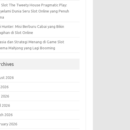
 Slot The Tweety House Pragmatic Play:
yelami Dunia Seru Slot Online yang Penuh
na
li Hunter: Misi Berburu Cabai yang Bikin
gihan di Slot Online
asia dan Strategi Menang di Game Slot
tema Mahjong yang Lagi Booming
rchives
ust 2026
 2026
 2026
l 2026
ch 2026
ruary 2026