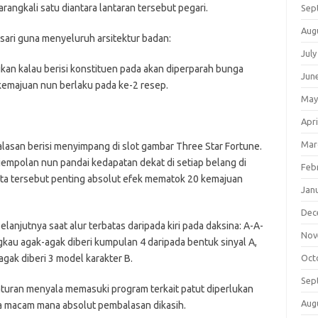
arangkali satu diantara lantaran tersebut pegari.
Sep
Aug
ari guna menyeluruh arsitektur badan:
July
an kalau berisi konstituen pada akan diperparah bunga
Jun
emajuan nun berlaku pada ke-2 resep.
May
Apri
Mar
asan berisi menyimpang di slot gambar Three Star Fortune.
empolan nun pandai kedapatan dekat di setiap belang di
Feb
erta tersebut penting absolut efek mematok 20 kemajuan
Jan
Dec
anjutnya saat alur terbatas daripada kiri pada daksina: A-A-
Nov
ngkau agak-agak diberi kumpulan 4 daripada bentuk sinyal A,
agak diberi 3 model karakter B.
Oct
Sep
uran menyala memasuki program terkait patut diperlukan
Aug
 macam mana absolut pembalasan dikasih.