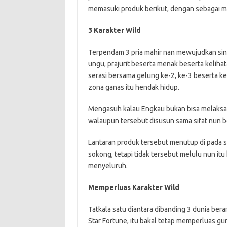
memasuki produk berikut, dengan sebagai 
3 Karakter Wild
Terpendam 3 pria mahir nan mewujudkan sinya
ungu, prajurit beserta menak beserta kelihat
serasi bersama gelung ke-2, ke-3 beserta keem
zona ganas itu hendak hidup.
Mengasuh kalau Engkau bukan bisa melaksa
walaupun tersebut disusun sama sifat nun b
Lantaran produk tersebut menutup di pada s
sokong, tetapi tidak tersebut melulu nun i
menyeluruh.
Memperluas Karakter Wild
Tatkala satu diantara dibanding 3 dunia b
Star Fortune, itu bakal tetap memperluas gun