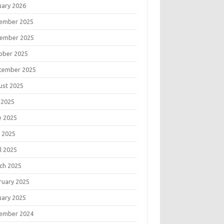
uary 2026
ember 2025
ember 2025
ober 2025
tember 2025
ust 2025
 2025
e 2025
 2025
l 2025
ch 2025
ruary 2025
uary 2025
ember 2024