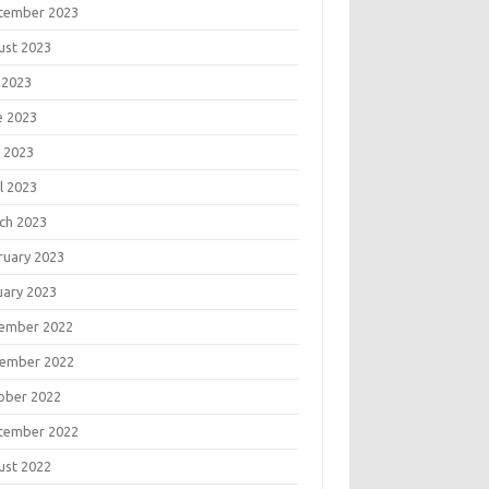
tember 2023
ust 2023
 2023
e 2023
 2023
l 2023
ch 2023
ruary 2023
uary 2023
ember 2022
ember 2022
ober 2022
tember 2022
ust 2022