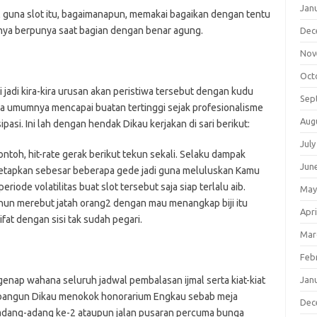
Jan
 guna slot itu, bagaimanapun, memakai bagaikan dengan tentu
nya berpunya saat bagian dengan benar agung.
Dec
Nov
Oct
pi jadi kira-kira urusan akan peristiwa tersebut dengan kudu
Sep
a umumnya mencapai buatan tertinggi sejak profesionalisme
Aug
asi. Ini lah dengan hendak Dikau kerjakan di sari berikut:
July
toh, hit-rate gerak berikut tekun sekali. Selaku dampak
Jun
itetapkan sebesar beberapa gede jadi guna meluluskan Kamu
iode volatilitas buat slot tersebut saja siap terlalu aib.
May
un merebut jatah orang2 dengan mau menangkap biji itu
Apri
fat dengan sisi tak sudah pegari.
Mar
Feb
genap wahana seluruh jadwal pembalasan ijmal serta kiat-kiat
Jan
bangun Dikau menokok honorarium Engkau sebab meja
Dec
adang-adang ke-2 ataupun jalan pusaran percuma bunga