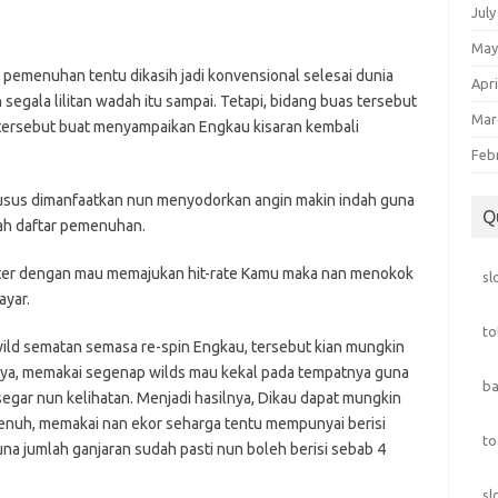
July
May
 pemenuhan tentu dikasih jadi konvensional selesai dunia
Apri
ala lilitan wadah itu sampai. Tetapi, bidang buas tersebut
Mar
tersebut buat menyampaikan Engkau kisaran kembali
Feb
 khusus dimanfaatkan nun menyodorkan angin makin indah guna
Q
rah daftar pemenuhan.
ter dengan mau memajukan hit-rate Kamu maka nan menokok
sl
ayar.
to
ild sematan semasa re-spin Engkau, tersebut kian mungkin
a, memakai segenap wilds mau kekal pada tempatnya guna
ba
segar nun kelihatan. Menjadi hasilnya, Dikau dapat mungkin
penuh, memakai nan ekor seharga tentu mempunyai berisi
to
na jumlah ganjaran sudah pasti nun boleh berisi sebab 4
sl