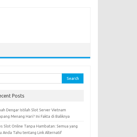
rch
ecent Posts
ah Dengar Istilah Slot Server Vietnam
pang Menang Hari? Ini Fakta di Baliknya
es Slot Online Tanpa Hambatan: Semua yang
u Anda Tahu tentang Link Alternatif