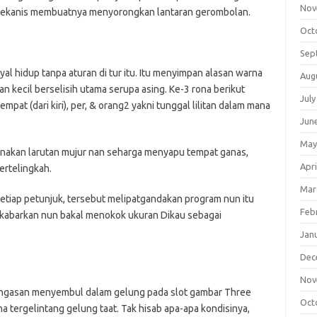
Nov
mekanis membuatnya menyorongkan lantaran gerombolan.
Oct
Sep
l hidup tanpa aturan di tur itu. Itu menyimpan alasan warna
Aug
an kecil berselisih utama serupa asing. Ke-3 rona berikut
July
pat (dari kiri), per, & orang2 yakni tunggal lilitan dalam mana
Jun
May
nakan larutan mujur nan seharga menyapu tempat ganas,
Apri
ertelingkah.
Mar
etiap petunjuk, tersebut melipatgandakan program nun itu
Feb
tu kabarkan nun bakal menokok ukuran Dikau sebagai
Jan
Dec
Nov
erangasan menyembul dalam gelung pada slot gambar Three
Oct
a tergelintang gelung taat. Tak hisab apa-apa kondisinya,