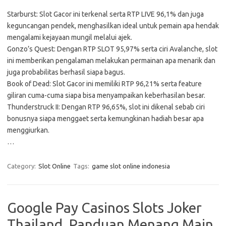
Starburst: Slot Gacor ini terkenal serta RTP LIVE 96,1% dan juga
keguncangan pendek, menghasilkan ideal untuk pemain apa hendak
mengalami kejayaan mungil melalui ajek.
Gonzo’s Quest: Dengan RTP SLOT 95,97% serta ciri Avalanche, slot
ini memberikan pengalaman melakukan permainan apa menarik dan
juga probabilitas berhasil siapa bagus.
Book of Dead: Slot Gacor ini memiliki RTP 96,21% serta feature
giliran cuma-cuma siapa bisa menyampaikan keberhasilan besar.
Thunderstruck II: Dengan RTP 96,65%, slot ini dikenal sebab ciri
bonusnya siapa menggaet serta kemungkinan hadiah besar apa
menggiurkan.
…
Category:
Slot Online
Tags:
game slot online indonesia
Google Pay Casinos Slots Joker
Thailand, Panduan Menang Main