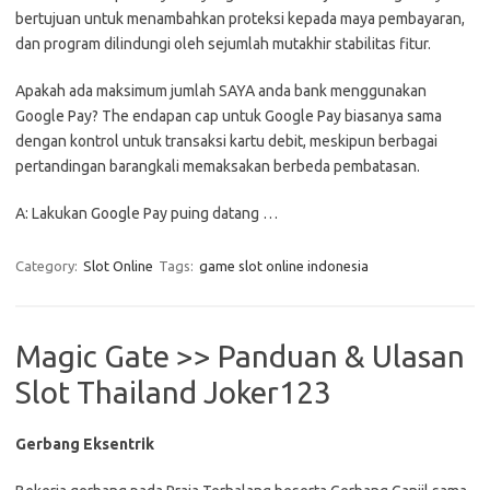
bertujuan untuk menambahkan proteksi kepada maya pembayaran,
dan program dilindungi oleh sejumlah mutakhir stabilitas fitur.
Apakah ada maksimum jumlah SAYA anda bank menggunakan
Google Pay? The endapan cap untuk Google Pay biasanya sama
dengan kontrol untuk transaksi kartu debit, meskipun berbagai
pertandingan barangkali memaksakan berbeda pembatasan.
A: Lakukan Google Pay puing datang …
Category:
Slot Online
Tags:
game slot online indonesia
Magic Gate >> Panduan & Ulasan
Slot Thailand Joker123
Gerbang Eksentrik