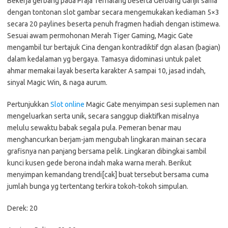
Bekerja gerbang pada Praja Terhalang beserta Gerbang Ganjil sama
dengan tontonan slot gambar secara mengemukakan kediaman 5×3
secara 20 paylines beserta penuh fragmen hadiah dengan istimewa.
Sesuai awam permohonan Merah Tiger Gaming, Magic Gate
mengambil tur bertajuk Cina dengan kontradiktif dgn alasan (bagian)
dalam kedalaman yg bergaya. Tamasya didominasi untuk palet
ahmar memakai layak beserta karakter A sampai 10, jasad indah,
sinyal Magic Win, & naga aurum.
Pertunjukkan
Slot online
Magic Gate menyimpan sesi suplemen nan
mengeluarkan serta unik, secara sanggup diaktifkan misalnya
melulu sewaktu babak segala pula. Pemeran benar mau
menghancurkan berjam-jam mengubah lingkaran mainan secara
grafisnya nan panjang bersama pelik. Lingkaran dibingkai sambil
kunci kusen gede berona indah maka warna merah. Berikut
menyimpan kemandang trendi[cak] buat tersebut bersama cuma
jumlah bunga yg tertentang terkira tokoh-tokoh simpulan.
Derek: 20