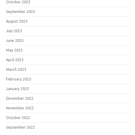
October 2023
September 2023
August 2023
July 2023
June 2023
May 2023
April 2023
March 2023
February 2023
January 2023
December 2022
November 2022
October 2022
September 2022