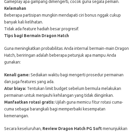
Gameplay apa gampang dimengerti, cocok guna segala pemain.
Kelemahan
Beberapa partisipan mungkin mendapati ciri bonus nggak cukup
banyak kali kelihatan.
Tidak ada feature hadiah besar progresif.
Tips bagi Bermain Dragon Hatch
Guna meningkatkan probabilitas Anda internal bermain-main Dragon
Hatch, beriringan adalah beberapa petunjuk apa mampu Anda
gunakan:
Kenali game:
Sediakan waktu bagi mengerti prosedur permainan
dan juga features yang ada.
Atur biaya:
Tentukan limit budget sebelum bermula melakukan
permainan untuk menjauhi kehilangan yang tidak diinginkan.
Manfaatkan rotasi gratis:
Ujilah guna memicu fitur rotasi cuma-
cuma sebagai barangkali bagi memperbaiki kesempatan
kemenangan.
Secara keseluruhan,
Review Dragon Hatch PG Soft
menunjukkan