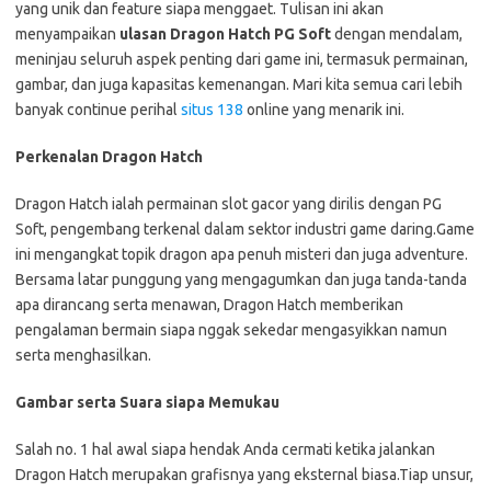
yang unik dan feature siapa menggaet. Tulisan ini akan
menyampaikan
ulasan Dragon Hatch PG Soft
dengan mendalam,
meninjau seluruh aspek penting dari game ini, termasuk permainan,
gambar, dan juga kapasitas kemenangan. Mari kita semua cari lebih
banyak continue perihal
situs 138
online yang menarik ini.
Perkenalan Dragon Hatch
Dragon Hatch ialah permainan slot gacor yang dirilis dengan PG
Soft, pengembang terkenal dalam sektor industri game daring.Game
ini mengangkat topik dragon apa penuh misteri dan juga adventure.
Bersama latar punggung yang mengagumkan dan juga tanda-tanda
apa dirancang serta menawan, Dragon Hatch memberikan
pengalaman bermain siapa nggak sekedar mengasyikkan namun
serta menghasilkan.
Gambar serta Suara siapa Memukau
Salah no. 1 hal awal siapa hendak Anda cermati ketika jalankan
Dragon Hatch merupakan grafisnya yang eksternal biasa.Tiap unsur,