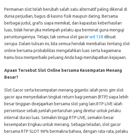
Permainan slot telah berubah salah satu alternatif paling dikenal di
dunia perjudian, bagus di kasino fisik maupun daring. Bersama
berbagai judul, grafis siapa memikat, dan kapasitas keberhasilan
luas, tidak heran jika melimpah pelaku apa berminat guna menguji
peruntungannya. Tetapi, tak semua slot gacor
wd 138
dibuat
serupa. Dalam tulisan ini, kita semua hendak membahas tentang slot
online bersama probabilitas mengalahkan luas serta bagaimana
Kamu bisa memperbaiki peluang Anda bagi mendapatkan kejayaan.
Apaan Tersebut Slot Online bersama Kesempatan Menang
Besar?
Slot Gacor serta kesempatan menang gigantic ialah jenis gim slot
gacor apa menyediakan tingkat return bagi pemain (RTP) siapa lebih
besar tinggian disejajarkan bersama slot yang lain.RTP LIVE ialah
persentase sebab jumlah pertaruhan yang diretur untuk pelaku
internal durasi luas. Semakin tinggi RTP LIVE, semakin besar
kesempatan Engkau untuk menang. Sebagai teladan, slot gacor
bersama RTP SLOT 96% bermakna bahwa, dengan rata-rata, pelaku