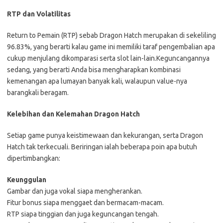
RTP dan Volatilitas
Return to Pemain (RTP) sebab Dragon Hatch merupakan di sekeliling
96.83%, yang berarti kalau game ini memiliki taraf pengembalian apa
cukup menjulang dikomparasi serta slot lain-lain.Keguncangannya
sedang, yang berarti Anda bisa mengharapkan kombinasi
kemenangan apa lumayan banyak kali, walaupun value-nya
barangkali beragam.
Kelebihan dan Kelemahan Dragon Hatch
Setiap game punya keistimewaan dan kekurangan, serta Dragon
Hatch tak terkecuali. Beriringan ialah beberapa poin apa butuh
dipertimbangkan:
Keunggulan
Gambar dan juga vokal siapa mengherankan.
Fitur bonus siapa menggaet dan bermacam-macam.
RTP siapa tinggian dan juga keguncangan tengah.