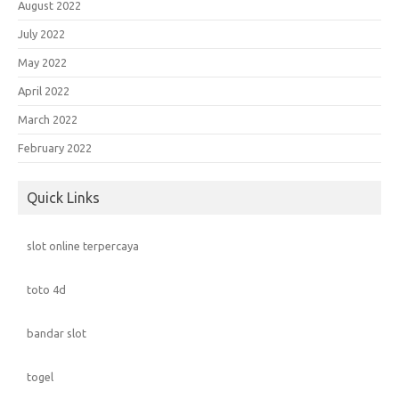
August 2022
July 2022
May 2022
April 2022
March 2022
February 2022
Quick Links
slot online terpercaya
toto 4d
bandar slot
togel