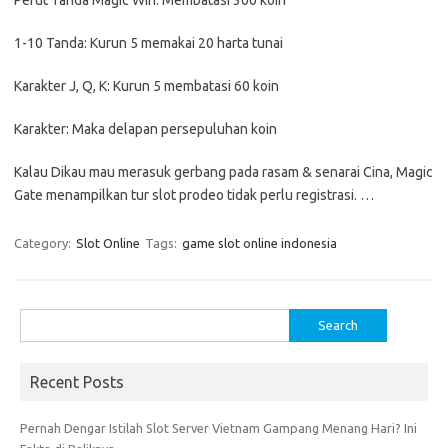
Perut Tanda Magic Win: Membatasi 300 koin
1-10 Tanda: Kurun 5 memakai 20 harta tunai
Karakter J, Q, K: Kurun 5 membatasi 60 koin
Karakter: Maka delapan persepuluhan koin
Kalau Dikau mau merasuk gerbang pada rasam & senarai Cina, Magic
Gate menampilkan tur slot prodeo tidak perlu registrasi. …
Category:
Slot Online
Tags:
game slot online indonesia
Search
for:
Recent Posts
Pernah Dengar Istilah Slot Server Vietnam Gampang Menang Hari? Ini