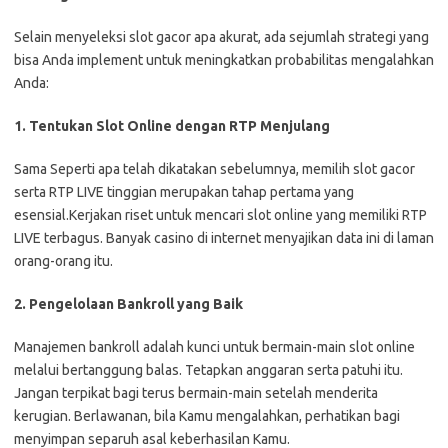
Selain menyeleksi slot gacor apa akurat, ada sejumlah strategi yang
bisa Anda implement untuk meningkatkan probabilitas mengalahkan
Anda:
1. Tentukan Slot Online dengan RTP Menjulang
Sama Seperti apa telah dikatakan sebelumnya, memilih slot gacor
serta RTP LIVE tinggian merupakan tahap pertama yang
esensial.Kerjakan riset untuk mencari slot online yang memiliki RTP
LIVE terbagus. Banyak casino di internet menyajikan data ini di laman
orang-orang itu.
2. Pengelolaan Bankroll yang Baik
Manajemen bankroll adalah kunci untuk bermain-main slot online
melalui bertanggung balas. Tetapkan anggaran serta patuhi itu.
Jangan terpikat bagi terus bermain-main setelah menderita
kerugian. Berlawanan, bila Kamu mengalahkan, perhatikan bagi
menyimpan separuh asal keberhasilan Kamu.