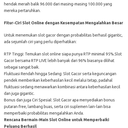
hendak meraih balik 96.000 dari masing-masing 100.000 yang
mereka pertaruhkan.
Fitur-Ciri Slot Online dengan Kesempatan Mengalahkan Besar
Untuk menemukan slot gacor dengan probabilitas berhasil gigantic,
ada sejumlah ciri yang perlu diperhatikan:
RTP Tinggi: Temukan slot online siapa punya RTP minimal 95%.Slot
Gacor bersama RTP LIVE lebih banyak dari 96% biasanya dilihat
sebagai sangat baik.
Fluktuasi Rendah hingga Sedang: Slot Gacor serta keguncangan
pendek memberikan keberhasilan kecil melalui tetap, padahal
fluktuasi sedang menawarkan kombinasi antara keberhasilan kecil
dan juga gigantic.
Bonus dan juga Ciri Spesial: Slot Gacor apa menyediakan bonus
putaran free, lambang buas, serta ciri suplemen lain-lain bisa
memperbaiki probabilitas mengalahkan Anda.
Rencana Bermain-Main Slot Online untuk Memperbaiki
Peluang Berhasil