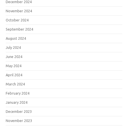
December 2024
November 2024
October 2024
September 2024
August 2024
July 2024
June 2024
May 2024
April 2024
March 2024
February 2024
January 2024
December 2023
November 2023