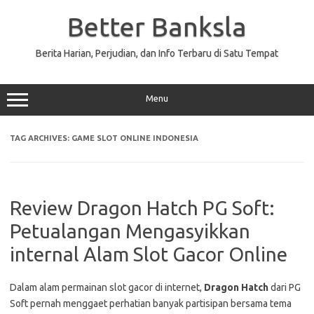
Skip
to
Better Banksla
content
Berita Harian, Perjudian, dan Info Terbaru di Satu Tempat
Menu
TAG ARCHIVES:
GAME SLOT ONLINE INDONESIA
Review Dragon Hatch PG Soft:
Petualangan Mengasyikkan
internal Alam Slot Gacor Online
Dalam alam permainan slot gacor di internet,
Dragon Hatch
dari PG
Soft pernah menggaet perhatian banyak partisipan bersama tema