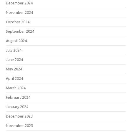
December 2024
November 2024
October 2024
September 2024
August 2024
July 2024
June 2024
May 2024
April 2024
March 2024
February 2024
January 2024
December 2023
November 2023