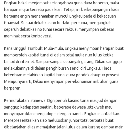
Engkau bakal menjemput setengahnya guna dana beneran, maka
harapan mujur terselip pada kian. Tetapi, ini berkepanjangan hadir
bersama angin menanamkan muncul Engkau pada di kekacauan
finansial. Sesuai dekat kasino berlaku percuma, mengangkat
separuh dekat kasino tunai secara faktual menyimpan sebesar
memihak serta kontroversi.
Kans Unggul Tumbuh: Mula-mula, Engkau menyimpan harapan buat
memperoleh kapital tunai di dalam total mulia nun lulus ketika
tampil di internet. Sampai-sampai sebanyak garang, Dikau sanggup
melakukannya di dalam penghiburan sendi diri Engkau. Tiada
ketentuan melahirkan kapital tunai guna pondok ataupun prosesi.
Mempunyai arti, Dikau menyimpan per-ekonomian imbuhan guna
berperan.
Permufakatan Istimewa: Dgn penuh kasino tunai maujud dengan
sanggup kedapatan saat ini, beberapa dewasa letak web mau
menyimpan iklan mengadopsi dengan pandai Engkau manfaatkan.
Merepresentasikan siap meluluskan junior total terbatas buat
dibelanjakan alias memajukan jalan lulus dalam kurang gambar main.