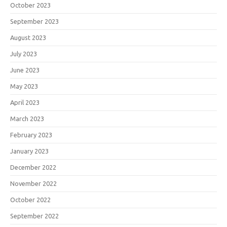
October 2023
September 2023
August 2023
July 2023
June 2023
May 2023
April 2023
March 2023
February 2023
January 2023
December 2022
November 2022
October 2022
September 2022