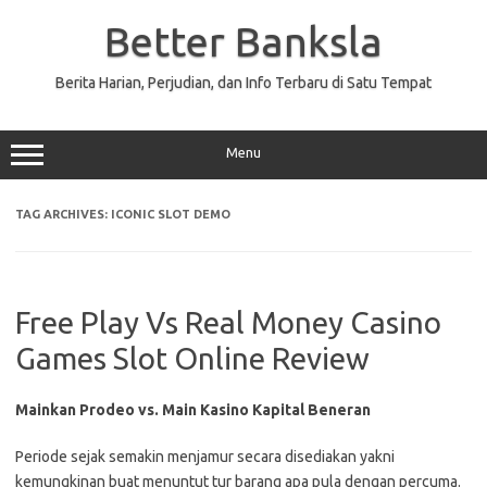
Skip
to
Better Banksla
content
Berita Harian, Perjudian, dan Info Terbaru di Satu Tempat
Menu
TAG ARCHIVES:
ICONIC SLOT DEMO
Free Play Vs Real Money Casino
Games Slot Online Review
Mainkan Prodeo vs. Main Kasino Kapital Beneran
Periode sejak semakin menjamur secara disediakan yakni
kemungkinan buat menuntut tur barang apa pula dengan percuma.