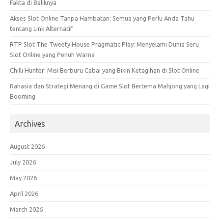
Fakta di Baliknya
Akses Slot Online Tanpa Hambatan: Semua yang Perlu Anda Tahu
tentang Link Alternatif
RTP Slot The Tweety House Pragmatic Play: Menyelami Dunia Seru
Slot Online yang Penuh Warna
Chilli Hunter: Misi Berburu Cabai yang Bikin Ketagihan di Slot Online
Rahasia dan Strategi Menang di Game Slot Bertema Mahjong yang Lagi
Booming
Archives
August 2026
July 2026
May 2026
April 2026
March 2026