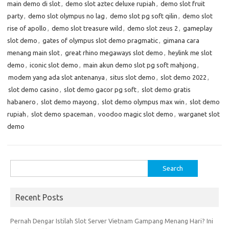
main demo di slot
,
demo slot aztec deluxe rupiah
,
demo slot fruit
party
,
demo slot olympus no lag
,
demo slot pg soft qilin
,
demo slot
rise of apollo
,
demo slot treasure wild
,
demo slot zeus 2
,
gameplay
slot demo
,
gates of olympus slot demo pragmatic
,
gimana cara
menang main slot
,
great rhino megaways slot demo
,
heylink me slot
demo
,
iconic slot demo
,
main akun demo slot pg soft mahjong
,
modem yang ada slot antenanya
,
situs slot demo
,
slot demo 2022
,
slot demo casino
,
slot demo gacor pg soft
,
slot demo gratis
habanero
,
slot demo mayong
,
slot demo olympus max win
,
slot demo
rupiah
,
slot demo spaceman
,
voodoo magic slot demo
,
warganet slot
demo
Search
for:
Recent Posts
Pernah Dengar Istilah Slot Server Vietnam Gampang Menang Hari? Ini