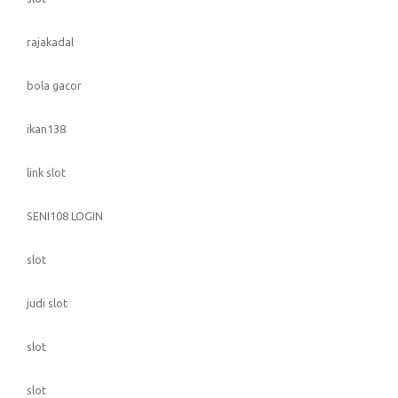
rajakadal
bola gacor
ikan138
link slot
SENI108 LOGIN
slot
judi slot
slot
slot