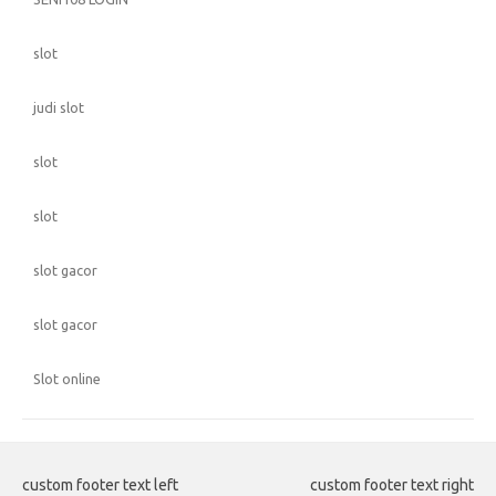
slot
judi slot
slot
slot
slot gacor
slot gacor
Slot online
custom footer text left
custom footer text right