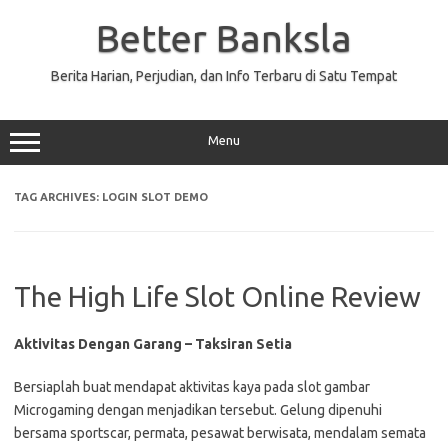
Skip
to
Better Banksla
content
Berita Harian, Perjudian, dan Info Terbaru di Satu Tempat
Menu
TAG ARCHIVES:
LOGIN SLOT DEMO
The High Life Slot Online Review
Aktivitas Dengan Garang – Taksiran Setia
Bersiaplah buat mendapat aktivitas kaya pada slot gambar
Microgaming dengan menjadikan tersebut. Gelung dipenuhi
bersama sportscar, permata, pesawat berwisata, mendalam semata