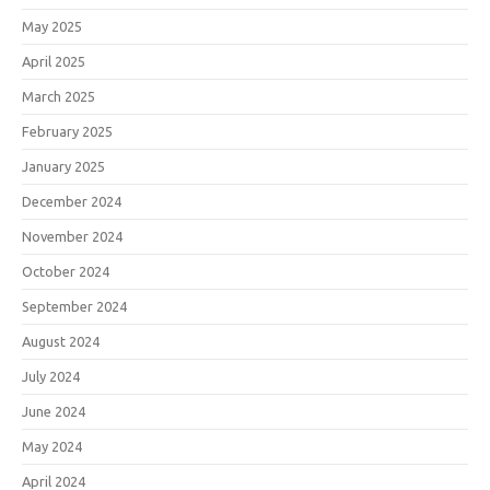
May 2025
April 2025
March 2025
February 2025
January 2025
December 2024
November 2024
October 2024
September 2024
August 2024
July 2024
June 2024
May 2024
April 2024