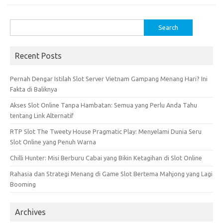
Search
for:
Recent Posts
Pernah Dengar Istilah Slot Server Vietnam Gampang Menang Hari? Ini
Fakta di Baliknya
Akses Slot Online Tanpa Hambatan: Semua yang Perlu Anda Tahu
tentang Link Alternatif
RTP Slot The Tweety House Pragmatic Play: Menyelami Dunia Seru
Slot Online yang Penuh Warna
Chilli Hunter: Misi Berburu Cabai yang Bikin Ketagihan di Slot Online
Rahasia dan Strategi Menang di Game Slot Bertema Mahjong yang Lagi
Booming
Archives