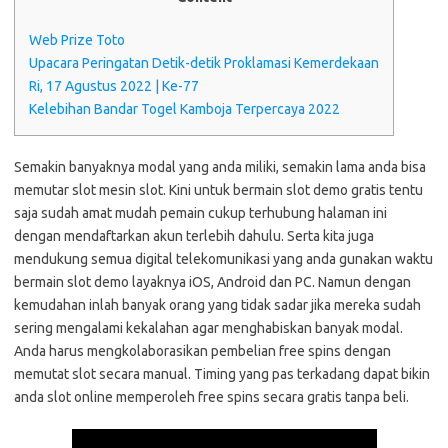
Web Prize Toto
Upacara Peringatan Detik-detik Proklamasi Kemerdekaan
Ri, 17 Agustus 2022 | Ke-77
Kelebihan Bandar Togel Kamboja Terpercaya 2022
Semakin banyaknya modal yang anda miliki, semakin lama anda bisa
memutar slot mesin slot. Kini untuk bermain slot demo gratis tentu
saja sudah amat mudah pemain cukup terhubung halaman ini
dengan mendaftarkan akun terlebih dahulu. Serta kita juga
mendukung semua digital telekomunikasi yang anda gunakan waktu
bermain slot demo layaknya iOS, Android dan PC. Namun dengan
kemudahan inlah banyak orang yang tidak sadar jika mereka sudah
sering mengalami kekalahan agar menghabiskan banyak modal.
Anda harus mengkolaborasikan pembelian free spins dengan
memutat slot secara manual. Timing yang pas terkadang dapat bikin
anda slot online memperoleh free spins secara gratis tanpa beli.