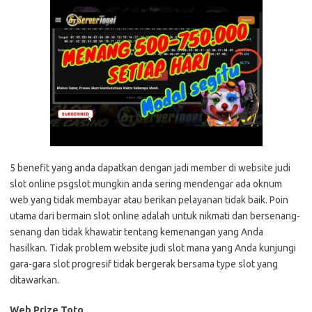
5 benefit yang anda dapatkan dengan jadi member di website judi
slot online psgslot mungkin anda sering mendengar ada oknum
web yang tidak membayar atau berikan pelayanan tidak baik. Poin
utama dari bermain slot online adalah untuk nikmati dan bersenang-
senang dan tidak khawatir tentang kemenangan yang Anda
hasilkan. Tidak problem website judi slot mana yang Anda kunjungi
gara-gara slot progresif tidak bergerak bersama type slot yang
ditawarkan.
Web Prize Toto