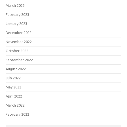
March 2023
February 2023
January 2023
December 2022
November 2022
October 2022
September 2022
August 2022
July 2022
May 2022
April 2022
March 2022
February 2022