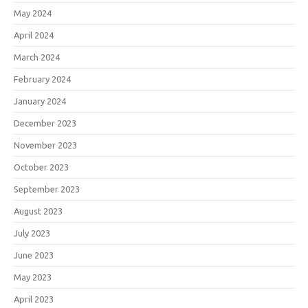
May 2024
April 2024
March 2024
February 2024
January 2024
December 2023
November 2023
October 2023
September 2023
August 2023
July 2023
June 2023
May 2023
April 2023