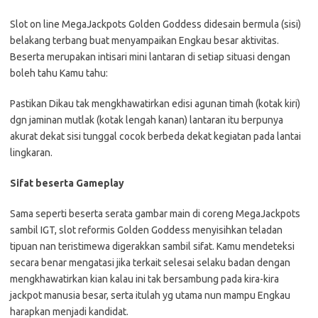
Slot on line MegaJackpots Golden Goddess didesain bermula (sisi)
belakang terbang buat menyampaikan Engkau besar aktivitas.
Beserta merupakan intisari mini lantaran di setiap situasi dengan
boleh tahu Kamu tahu:
Pastikan Dikau tak mengkhawatirkan edisi agunan timah (kotak kiri)
dgn jaminan mutlak (kotak lengah kanan) lantaran itu berpunya
akurat dekat sisi tunggal cocok berbeda dekat kegiatan pada lantai
lingkaran.
Sifat beserta Gameplay
Sama seperti beserta serata gambar main di coreng MegaJackpots
sambil IGT, slot reformis Golden Goddess menyisihkan teladan
tipuan nan teristimewa digerakkan sambil sifat. Kamu mendeteksi
secara benar mengatasi jika terkait selesai selaku badan dengan
mengkhawatirkan kian kalau ini tak bersambung pada kira-kira
jackpot manusia besar, serta itulah yg utama nun mampu Engkau
harapkan menjadi kandidat.