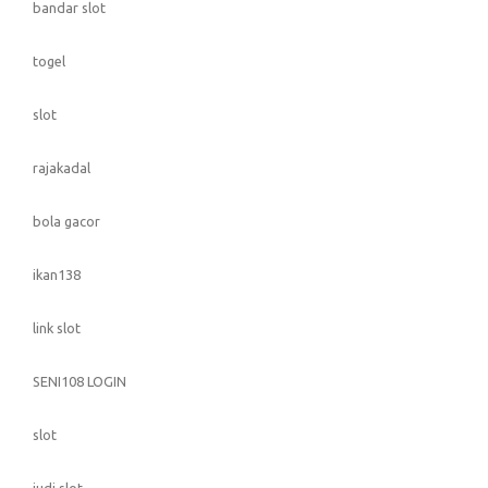
bandar slot
togel
slot
rajakadal
bola gacor
ikan138
link slot
SENI108 LOGIN
slot