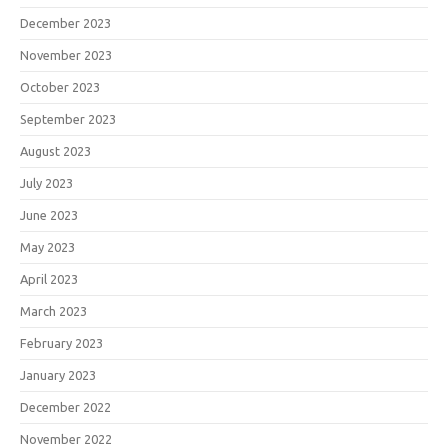
December 2023
November 2023
October 2023
September 2023
August 2023
July 2023
June 2023
May 2023
April 2023
March 2023
February 2023
January 2023
December 2022
November 2022