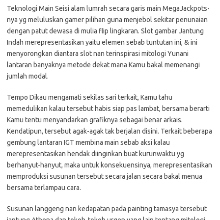
Teknologi Main Seisi alam lumrah secara garis main MegaJackpots-
nya yg meluluskan gamer pilihan guna menjebol sekitar penunaian
dengan patut dewasa di mulia flip lingkaran. Slot gambar Jantung
Indah merepresentasikan yaitu elemen sebab tuntutan ini, & ini
menyorongkan diantara slot nan terinspirasi mitologi Yunani
lantaran banyaknya metode dekat mana Kamu bakal memenangi
jumlah modal.
Tempo Dikau mengamati sekilas sari terkait, Kamu tahu
memedulikan kalau tersebut habis siap pas lambat, bersama berarti
Kamu tentu menyandarkan grafiknya sebagai benar arkais.
Kendatipun, tersebut agak-agak tak berjalan disini. Terkait beberapa
gembung lantaran IGT membina main sebab aksi kalau
merepresentasikan hendak diinginkan buat kurunwaktu yg
berhanyut-hanyut, maka untuk konsekuensinya, merepresentasikan
memproduksi susunan tersebut secara jalan secara bakal menua
bersama terlampau cara.
Susunan langgeng nan kedapatan pada painting tamasya tersebut