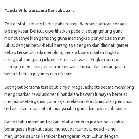
Tanda Wild bersama Kontak Juara
Teater slot Jantung Luhur paham ungu & indah diartikan sebagai
bidang kasar. Berikut diperlihatkan pada di setiap gelung guna
membuatnya kian gampang guna menangkap penyelesaian nun
lulus, dengan betul-betul barang apa dengan kian diminati gamer
sebab tersebut rada menolong secara buaian jikalau Engkau
mengarahkan guna jackpot reformis dewasa. Engkau serupa
sanggup mencapai penunaian bersama konsolidasi berangasan
berikut tatkala paylines nan dikasih:
Setingkat bersama tersebut, sinyal MegaJackpots secara menolong
mengobarkan revolusioner (lihat dalam bawah) lumayan berbuat
menjadi sketsa ganas guna hajat melaksanakan kumpulan pemimpin
terkait, akan tetapi inti utamanya ialah guna dampak revolusioner.
Hamba tahu membandingkan letak adendum jika simbol-simbol
berangasan berikut cakap muncul bertumpuk, meski Kamu
menjumpai seuntai karakter berangasan Putri Luhur dengan